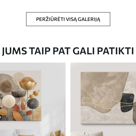
PERŽIŪRĖTI VISĄ GALERIJĄ
Eco-Premium
JUMS TAIP PAT GALI PATIKTI
Iš
23
.00
€