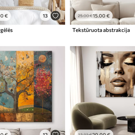
00
€
13
15
.00
€
25
.00
€
 gėlės
Tekstūruota abstrakcija
00
€
12
20
.00
€
33
.33
€