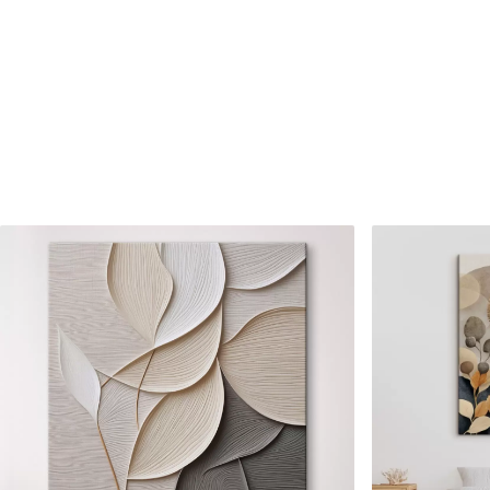
Be to,
Galite padengti laku.
Turimos medžiagos
Standartas
Premium
Iš
15
.00
€
Iš
19
.00
€