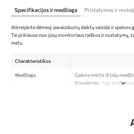
Specifikacijos ir medžiaga
Pristatymas ir mokė
Atkreipkite dėmesį: pavaizduotų daiktų vaizdai ir spalvos gal
Tai priklauso nuo jūsų monitoriaus raiškos ir nustatymų, 
metu.
Charakteristikos
Medžiaga
Galima rinktis iš trijų medži
Standartas
- lygi, grūdėta s
"Premium"
- matinė medžiag
"Eco-Premium"
- aukštos k
Autorius
UWALLS
Straipsnio numeris
s44573