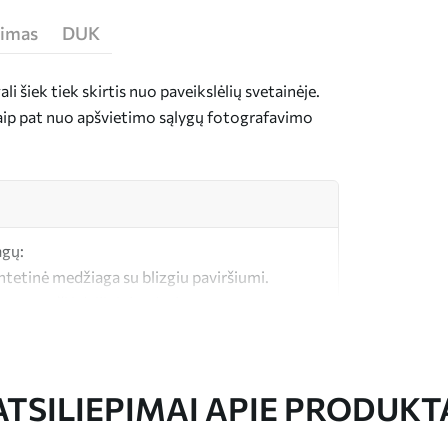
jimas
DUK
i šiek tiek skirtis nuo paveikslėlių svetainėje.
taip pat nuo apšvietimo sąlygų fotografavimo
agų:
intetinė medžiaga su blizgiu paviršiumi.
a, panaši į dailininkų drobes.
okybės drobė, pagaminta iš 100 % medvilnės.
ATSILIEPIMAI APIE PRODUKT