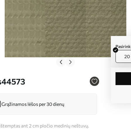
Pasirin
20 
 s44573
Grąžinamos lėšos per 30 dienų
s ištemptas ant 2 cm pločio medinių neštuvų.