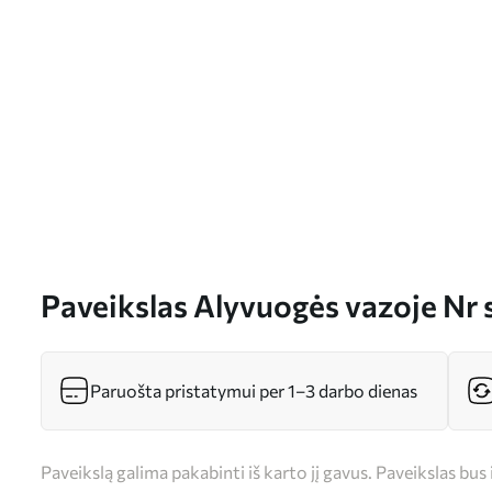
Paveikslas Alyvuogės vazoje Nr
Paruošta pristatymui per 1–3 darbo dienas
Paveikslą galima pakabinti iš karto jį gavus. Paveikslas bu