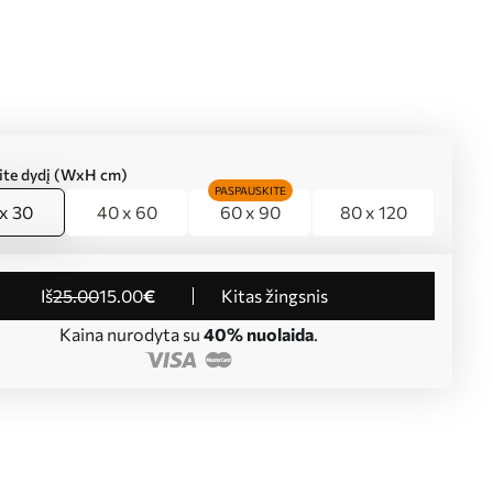
kite dydį (WxH cm)
PASPAUSKITE
x 30
40 x 60
60 x 90
80 x 120
iš
25
.00
15
.00
€
Kitas žingsnis
Kaina nurodyta su
40% nuolaida
.