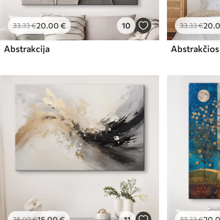
20
.00
€
10
20
.
33
.33
€
33
.33
€
Abstrakcija
Abstrakčios
15
.00
€
11
20
.
25
.00
€
33
.33
€