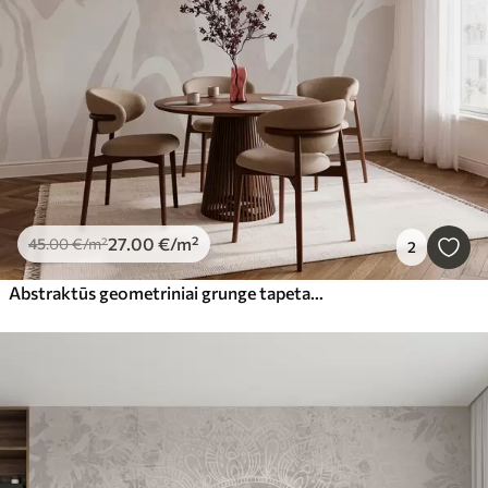
27
.00
€
/m²
45
.00
€
/m²
2
Abstraktūs geometriniai grunge tapetai pastelinėmis spalvomis