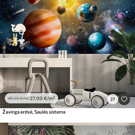
27
.00
€
/m²
45
.00
€
/m²
27
Žavinga erdvė, Saulės sistema