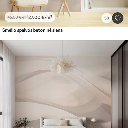
27
.00
€
/m²
45
.00
€
/m²
50
Smėlio spalvos betoninė siena