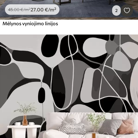
27
.00
€
/m²
45
.00
€
/m²
2
Mėlynos vyniojimo linijos