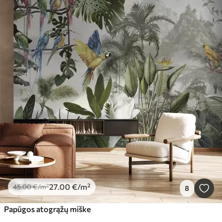
27
.00
€
/m²
45
.00
€
/m²
8
Papūgos atogrąžų miške