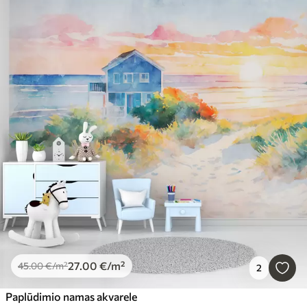
27
.00
€
/m²
45
.00
€
/m²
2
Paplūdimio namas akvarele