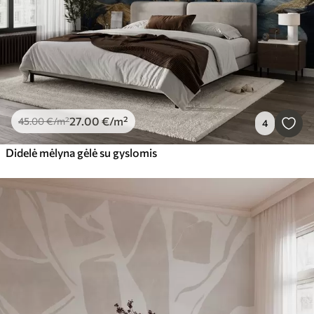
27
.00
€
/m²
45
.00
€
/m²
4
Didelė mėlyna gėlė su gyslomis