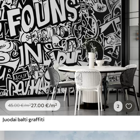
27
.00
€
/m²
45
.00
€
/m²
2
Juodai balti graffiti