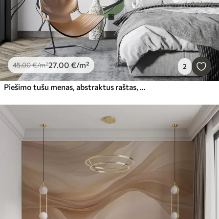
27
.00
€
/m²
45
.00
€
/m²
2
Piešimo tušu menas, abstraktus raštas, geometrinės linijos, pilka ir žalia