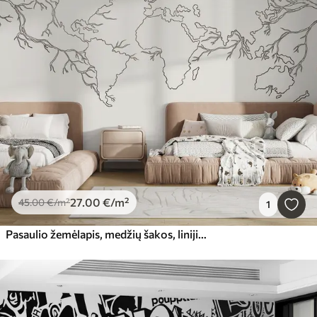
27
.00
€
/m²
45
.00
€
/m²
1
Pasaulio žemėlapis, medžių šakos, linijinis piešinys, minimalizmas, gamta, smėlio spalvos