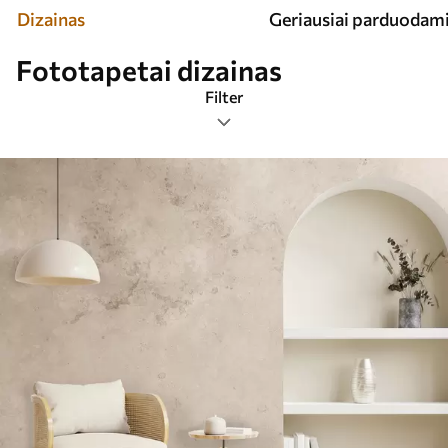
Dizainas
Geriausiai parduodam
Fototapetai dizainas
Filter
Žymos
Vaizdo formatas
Spalva
Išmanusis
Viską iš naujo nustatyti