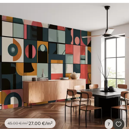
27
.00
€
/m²
45
.00
€
/m²
7