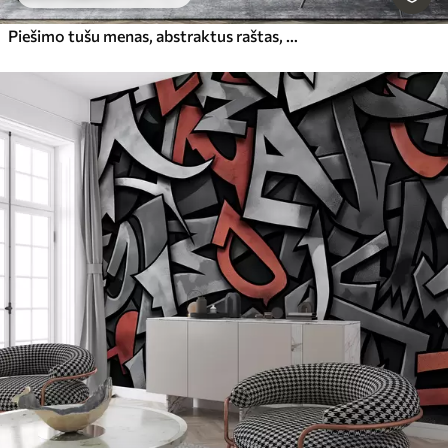
Piešimo tušu menas, abstraktus raštas, geometrinės linijos, pilka ir oranžinė spalvos