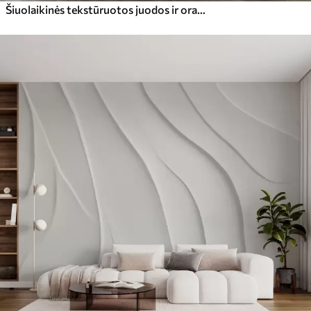
Šiuolaikinės tekstūruotos juodos ir oranžinės spalvos abstrakcija