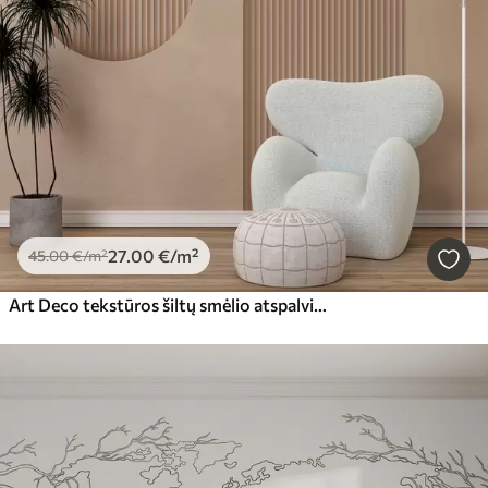
27
.00
€
/m²
45
.00
€
/m²
Art Deco tekstūros šiltų smėlio atspalvių tapetai. Tūrinių arkų imitacija