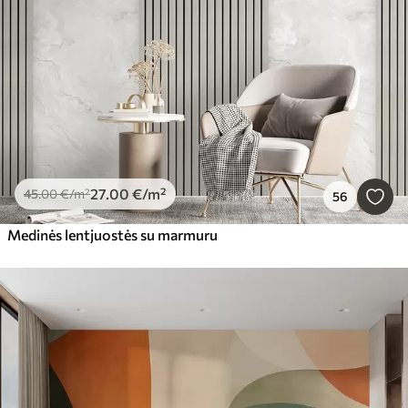
27
.00
€
/m²
45
.00
€
/m²
56
Medinės lentjuostės su marmuru