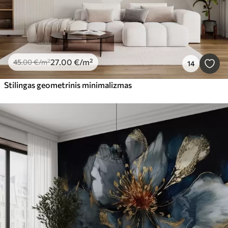
27
.00
€
/m²
45
.00
€
/m²
14
Stilingas geometrinis minimalizmas