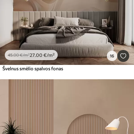
27
.00
€
/m²
45
.00
€
/m²
16
Švelnus smėlio spalvos fonas