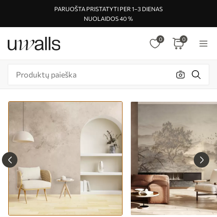
PARUOŠTA PRISTATYTI PER 1–3 DIENAS
NUOLAIDOS 40 %
0
0