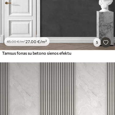
27
.00
€
/m²
45
.00
€
/m²
5
Tamsus fonas su betono sienos efektu