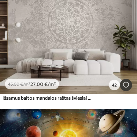
27
.00
€
/m²
45
.00
€
/m²
42
Išsamus baltos mandalos raštas šviesiai pilkos tekstūros vintažiniame fone