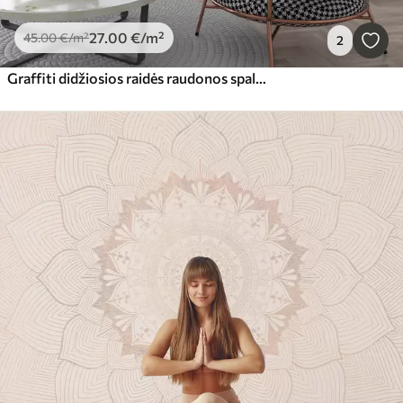
27
.00
€
/m²
45
.00
€
/m²
2
Graffiti didžiosios raidės raudonos spalvos