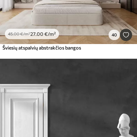
27
.00
€
/m²
45
.00
€
/m²
40
Šviesių atspalvių abstrakčios bangos