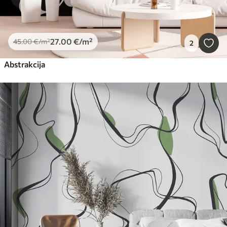
27
.00
€
/m²
45
.00
€
/m²
2
Abstrakcija