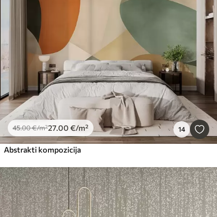
27
.00
€
/m²
45
.00
€
/m²
14
Abstrakti kompozicija