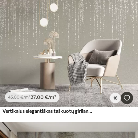
27
.00
€
/m²
45
.00
€
/m²
16
Vertikalus elegantiškas taškuotų girliandų raštas smėlio spalvos tekstūriniame fone, sukuriantis gylio ir judesio pojūtį