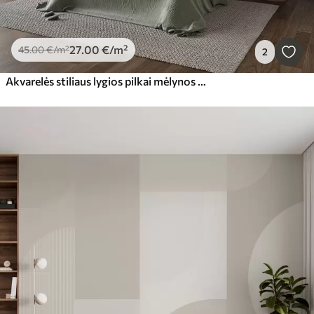
27
.00
€
/m²
45
.00
€
/m²
2
Akvarelės stiliaus lygios pilkai mėlynos spalvos bangos