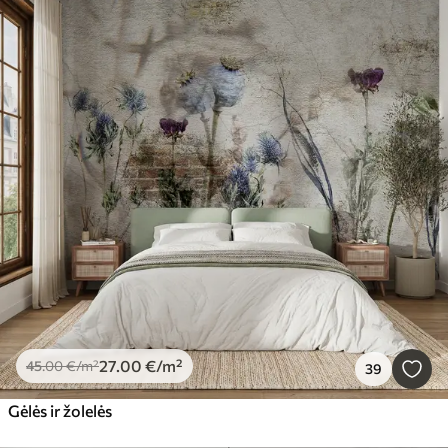
27
.00
€
/m²
45
.00
€
/m²
39
Gėlės ir žolelės