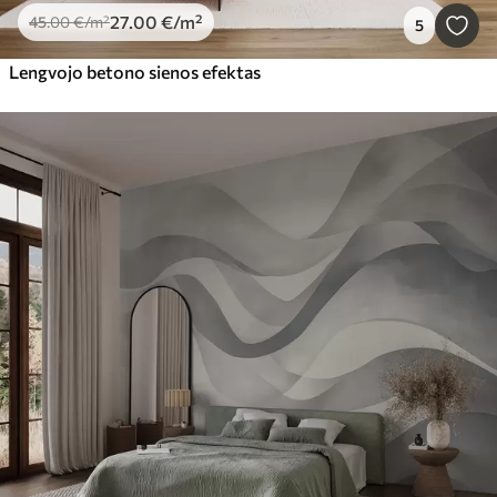
27
.00
€
/m²
45
.00
€
/m²
5
Lengvojo betono sienos efektas