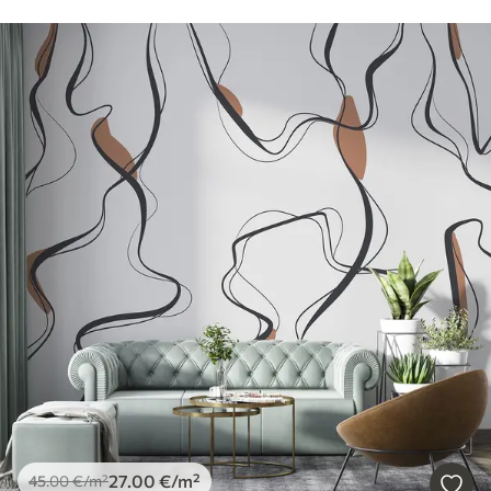
27
.00
€
/m²
45
.00
€
/m²