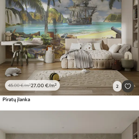
27
.00
€
/m²
45
.00
€
/m²
2
Piratų įlanka