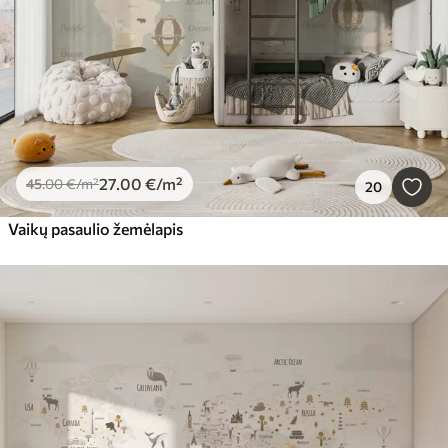
27
.00
€
/m²
45
.00
€
/m²
20
Vaikų pasaulio žemėlapis