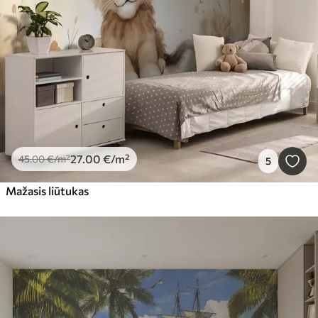
27
.00
€
/m²
45
.00
€
/m²
5
Mažasis liūtukas