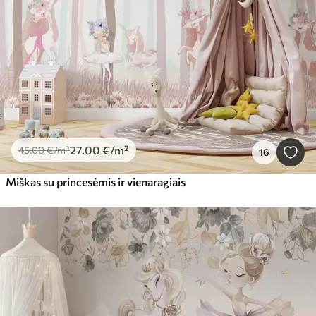
27
.00
€
/m²
45
.00
€
/m²
16
Miškas su princesėmis ir vienaragiais