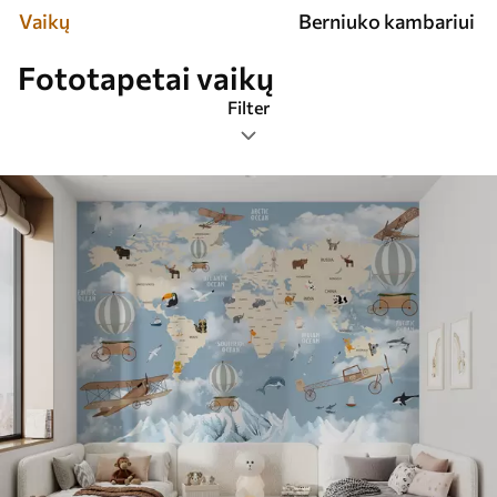
Vaikų
Berniuko kambariui
Fototapetai vaikų
Filter
Žymos
Vaizdo formatas
Spalva
Išmanusis
Viską iš naujo nustatyti