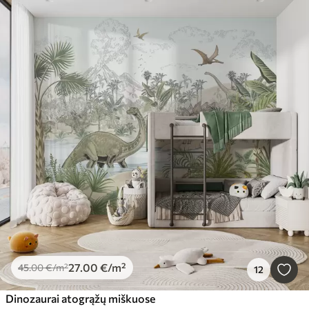
27
.00
€
/m²
45
.00
€
/m²
12
Dinozaurai atogrąžų miškuose