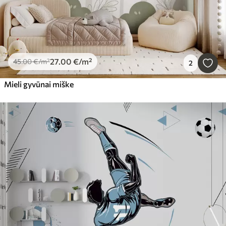
27
.00
€
/m²
45
.00
€
/m²
2
Mieli gyvūnai miške