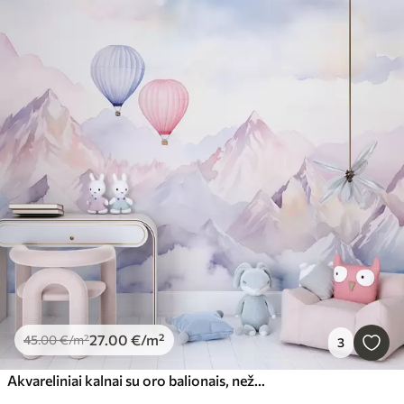
27
.00
€
/m²
45
.00
€
/m²
3
Akvareliniai kalnai su oro balionais, nežemiški