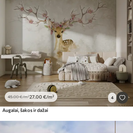
27
.00
€
/m²
45
.00
€
/m²
4
Augalai, šakos ir dažai