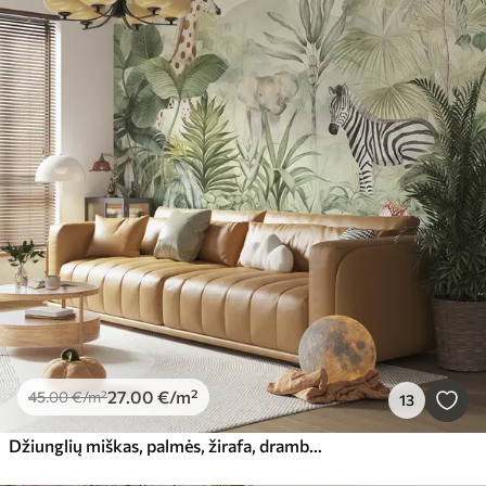
27
.00
€
/m²
45
.00
€
/m²
13
Džiunglių miškas, palmės, žirafa, dramblys, zebras, akvarelė, žaluma, bananmedis, gėlės