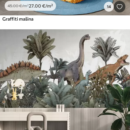
27
.00
€
/m²
45
.00
€
/m²
14
Graffiti mašina