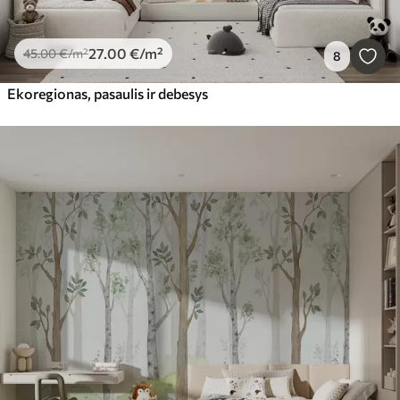
27
.00
€
/m²
45
.00
€
/m²
8
Ekoregionas, pasaulis ir debesys