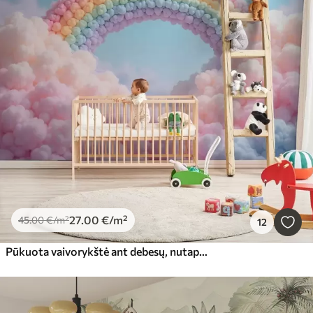
27
.00
€
/m²
45
.00
€
/m²
12
Pūkuota vaivorykštė ant debesų, nutapyta