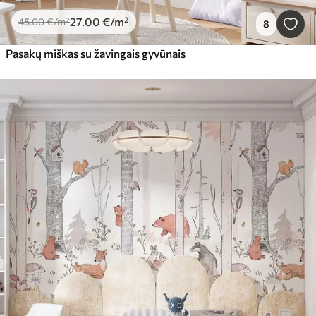
27
.00
€
/m²
45
.00
€
/m²
8
Pasakų miškas su žavingais gyvūnais