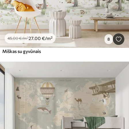
27
.00
€
/m²
45
.00
€
/m²
8
Miškas su gyvūnais