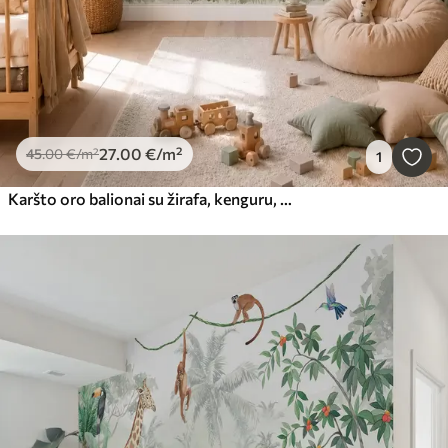
27
.00
€
/m²
45
.00
€
/m²
1
Karšto oro balionai su žirafa, kenguru, meška ir kitais gyvūnais tarp debesų ir medžių