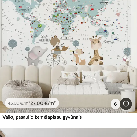
27
.00
€
/m²
45
.00
€
/m²
6
Vaikų pasaulio žemėlapis su gyvūnais