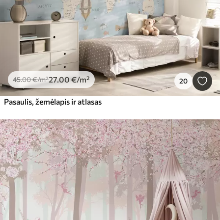
27
.00
€
/m²
45
.00
€
/m²
20
Pasaulis, žemėlapis ir atlasas