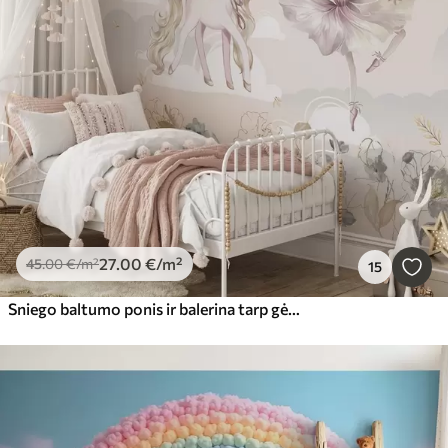
27
.00
€
/m²
45
.00
€
/m²
15
Sniego baltumo ponis ir balerina tarp gėlių ir debesų