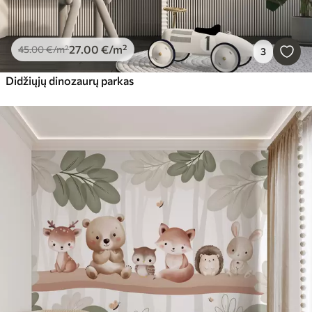
27
.00
€
/m²
45
.00
€
/m²
3
Didžiųjų dinozaurų parkas