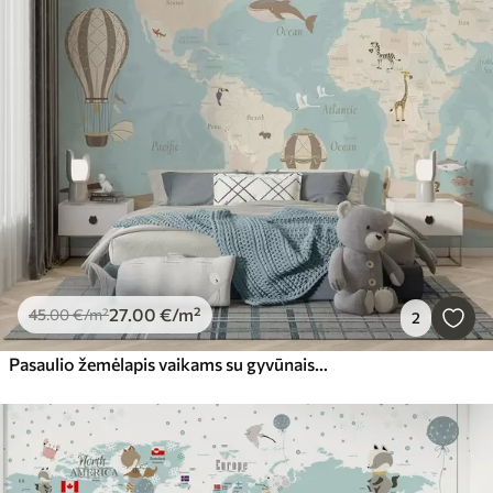
27
.00
€
/m²
45
.00
€
/m²
2
Pasaulio žemėlapis vaikams su gyvūnais, lėktuvais ir oro balionais. Anglų kalba. Mėlyna spalva.