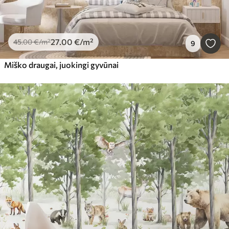
27
.00
€
/m²
45
.00
€
/m²
9
Miško draugai, juokingi gyvūnai