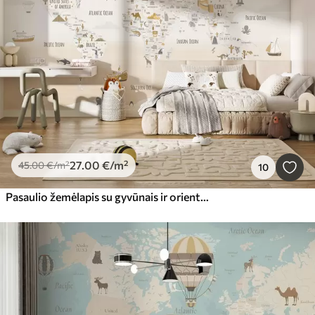
27
.00
€
/m²
45
.00
€
/m²
10
Pasaulio žemėlapis su gyvūnais ir orientyrais