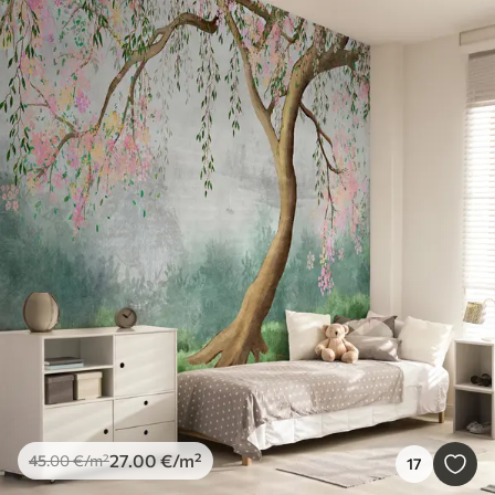
27
.00
€
/m²
45
.00
€
/m²
17