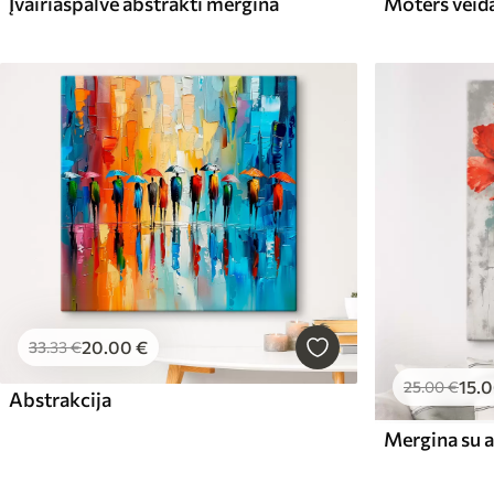
Įvairiaspalvė abstrakti mergina
Moters veid
20
.00
€
33
.33
€
15
.
25
.00
€
Abstrakcija
Mergina su 