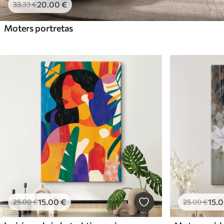
20
.00
€
33
.33
€
Moters portretas
15
.00
€
15
.
25
.00
€
25
.00
€