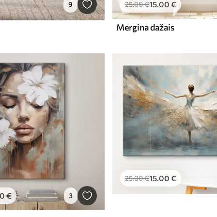
15
.00
€
9
25
.00
€
Mergina dažais
15
.00
€
25
.00
€
00
€
3