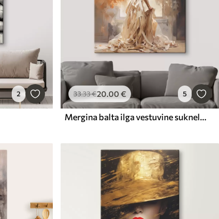
20
.00
€
2
33
.33
€
5
Mergina balta ilga vestuvine suknele stovi prie lango tarp ugnies ir piešia rankų darbo