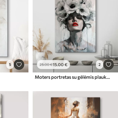
15
.00
€
5
25
.00
€
2
Moters portretas su gėlėmis plaukuose ir raudonomis lūpomis