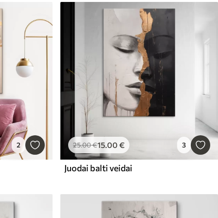
15
.00
€
2
25
.00
€
3
Juodai balti veidai