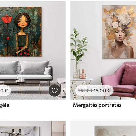
00
€
15
.00
€
25
.00
€
gėle
Mergaitės portretas