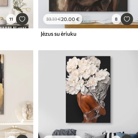
20
.00
€
11
33
.33
€
8
Jėzus su ėriuku