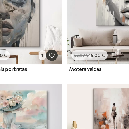
00
€
15
.00
€
1
25
.00
€
is portretas
Moters veidas