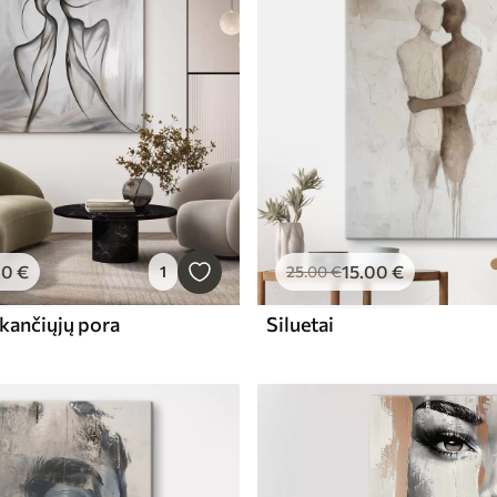
00
€
15
.00
€
1
25
.00
€
kančiųjų pora
Siluetai