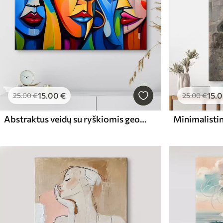
15
.00
€
15
.
25
.00
€
25
.00
€
Abstraktus veidų su ryškiomis geometrinėmis figūromis vaizdas
Minimalistin