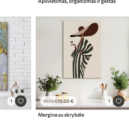
Apšvietimas, organizmas ir gestas
15
.00
€
1
25
.00
€
1
Mergina su skrybėle