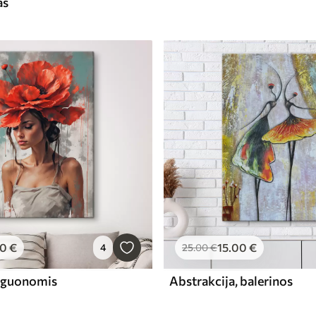
as
00
€
15
.00
€
4
25
.00
€
aguonomis
Abstrakcija, balerinos