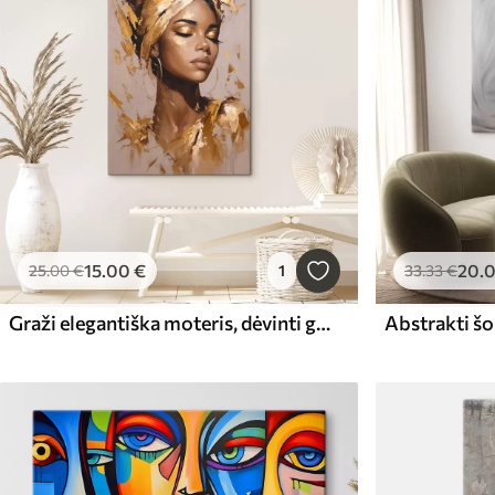
15
.00
€
20
.
25
.00
€
1
33
.33
€
Graži elegantiška moteris, dėvinti galvos apdangalą
Abstrakti šo