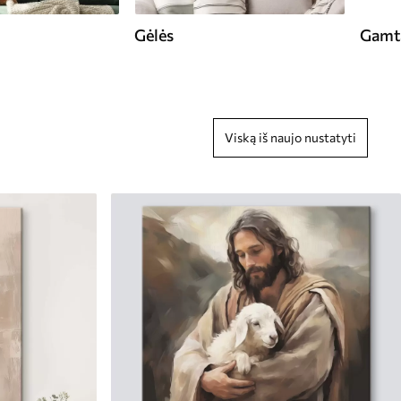
Gėlės
Gamt
Viską iš naujo nustatyti