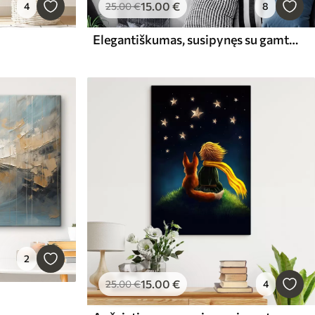
15
.00
€
4
25
.00
€
8
Elegantiškumas, susipynęs su gamtos grožiu
2
15
.00
€
25
.00
€
4