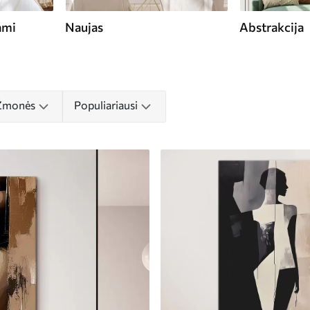
ami
Naujas
Abstrakcija
 Žmonės
Populiariausi