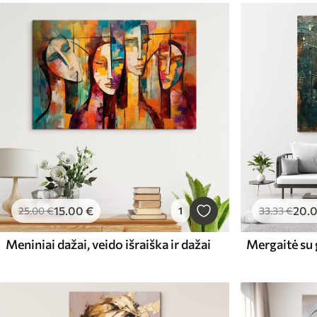
15
.00
€
20
.
25
.00
€
1
33
.33
€
Meniniai dažai, veido išraiška ir dažai
Mergaitė su 