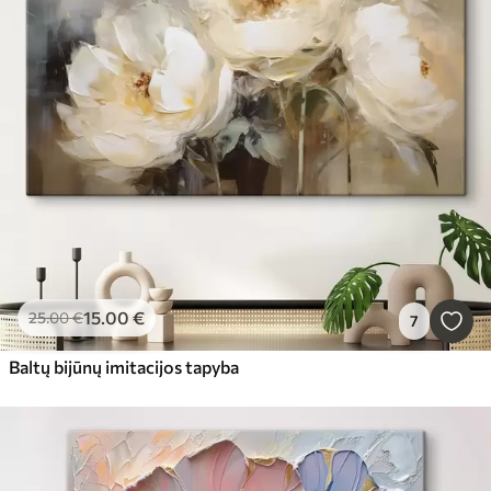
15
.00
€
25
.00
€
7
Baltų bijūnų imitacijos tapyba