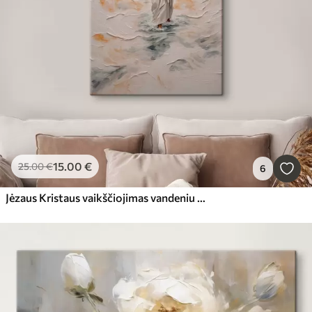
15
.00
€
25
.00
€
6
Jėzaus Kristaus vaikščiojimas vandeniu stiliaus tapyba aliejiniais dažais