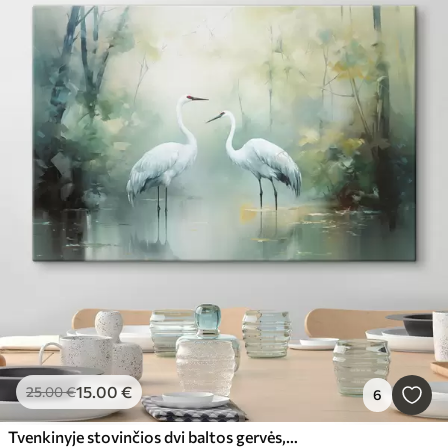
15
.00
€
25
.00
€
6
Tvenkinyje stovinčios dvi baltos gervės, apsuptos sodraus žalio miško su švelniu, išsklaidytu apšvietimu