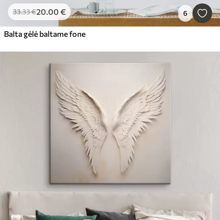
20
.00
€
33
.33
€
6
Balta gėlė baltame fone