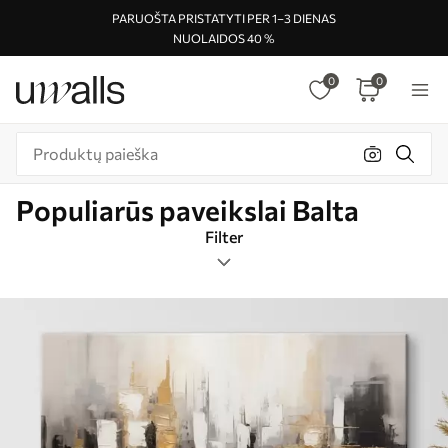
PARUOŠTA PRISTATYTI PER 1–3 DIENAS
NUOLAIDOS 40 %
0
0
Populiarūs paveikslai Balta
Filter
Žymos
Vaizdo formatas
Balta
Populiarūs paveikslai