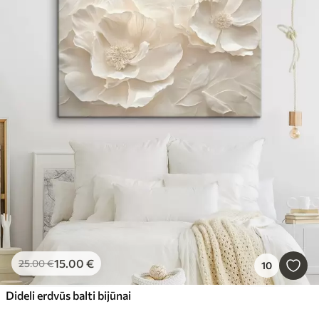
15
.00
€
25
.00
€
10
Dideli erdvūs balti bijūnai