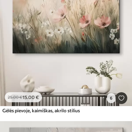
15
.00
€
25
.00
€
6
Gėlės pievoje, kaimiškas, akrilo stilius