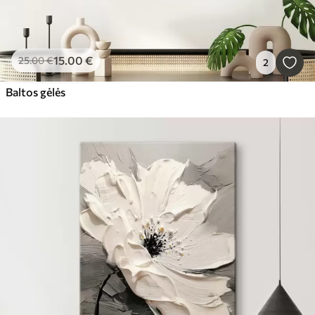
15
.00
€
25
.00
€
2
Baltos gėlės