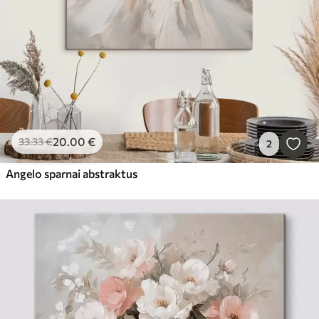
20
.00
€
33
.33
€
2
Angelo sparnai abstraktus