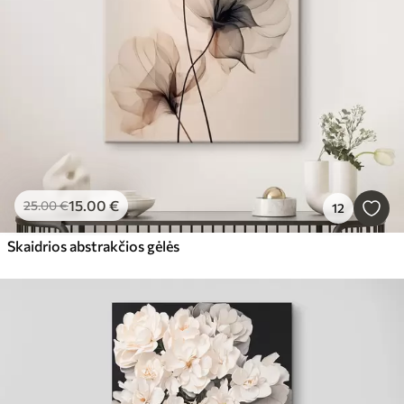
15
.00
€
25
.00
€
12
Skaidrios abstrakčios gėlės