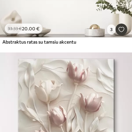
20
.00
€
33
.33
€
3
Abstraktus ratas su tamsiu akcentu