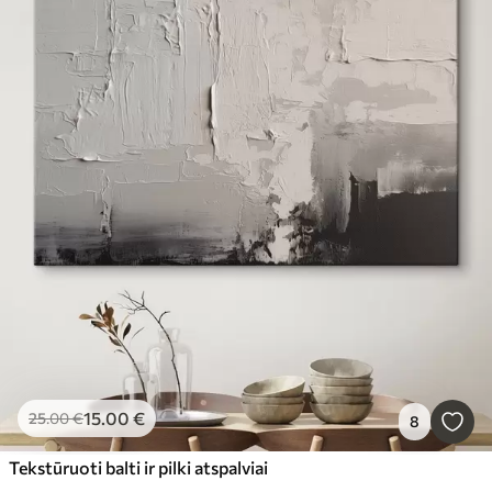
15
.00
€
25
.00
€
8
Tekstūruoti balti ir pilki atspalviai