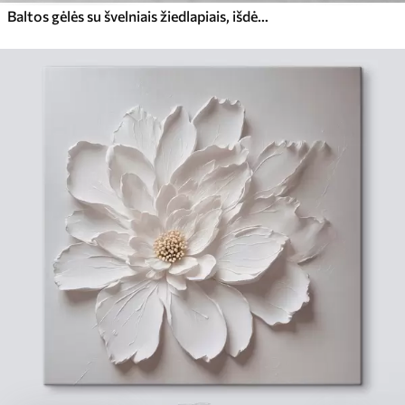
Baltos gėlės su švelniais žiedlapiais, išdėstytais gražiu gėlių raštu šviesiame fone