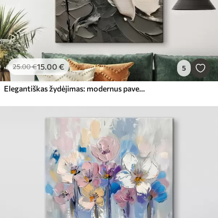
15
.00
€
25
.00
€
5
Elegantiškas žydėjimas: modernus paveikslas su reljefine tekstūra