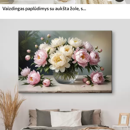
Vaizdingas paplūdimys su aukšta žole, siūbuojančia vėjyje, su vaizdu į vandenyną su bangomis ir debesuotu dangumi