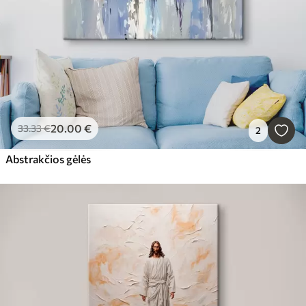
20
.00
€
33
.33
€
2
Abstrakčios gėlės