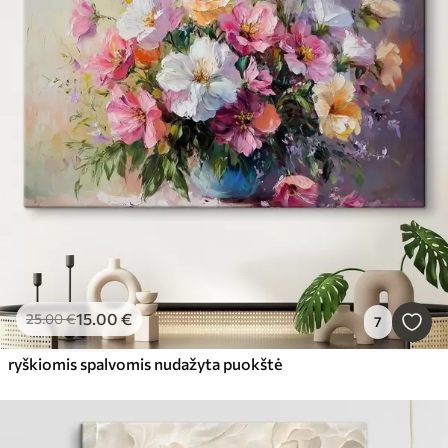
15
.00
€
25
.00
€
7
ryškiomis spalvomis nudažyta puokštė