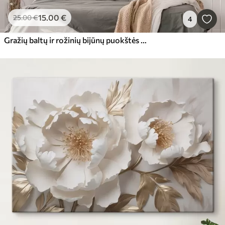
15
.00
€
25
.00
€
4
Gražių baltų ir rožinių bijūnų puokštės paveikslas stiklinėje vazoje ant medinio stalo