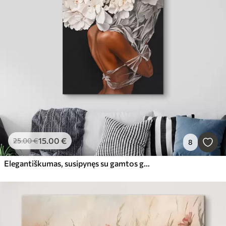
15
.00
€
25
.00
€
8
Elegantiškumas, susipynęs su gamtos grožiu