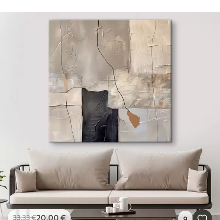
20
.00
€
33
.33
€
9