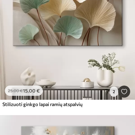
15
.00
€
25
.00
€
2
Stilizuoti ginkgo lapai ramių atspalvių