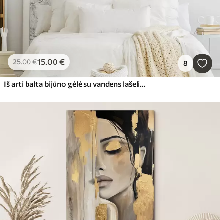
15
.00
€
25
.00
€
8
Iš arti balta bijūno gėlė su vandens lašeliais ant žiedlapių, neryškiame fone