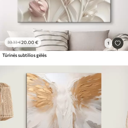
20
.00
€
33
.33
€
1
Tūrinės subtilios gėlės