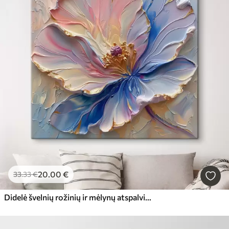
20
.00
€
33
.33
€
Didelė švelnių rožinių ir mėlynų atspalvių gėlė