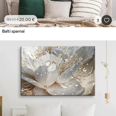
20
.00
€
33
.33
€
3
Balti sparnai