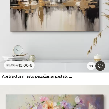
Populiariausi
Viską iš naujo nustatyti
15
.00
€
25
.00
€
18
Abstraktus miesto peizažas su pastatų atspindžiais vandenyje, sukurtas neutraliais tonais su šiltų atspalvių akcentais