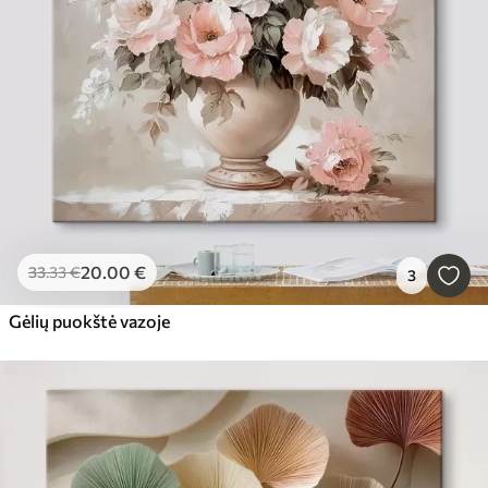
20
.00
€
33
.33
€
3
Gėlių puokštė vazoje