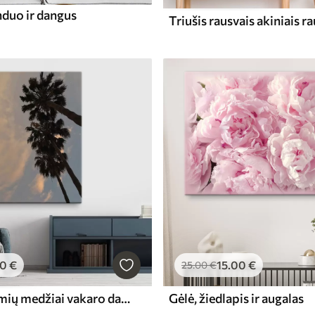
nduo ir dangus
00
€
15
.00
€
25
.00
€
Aukštos palmių medžiai vakaro dangaus fone
Gėlė, žiedlapis ir augalas