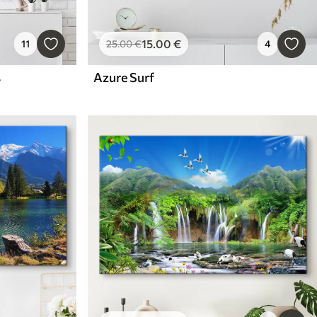
15
.00
€
11
25
.00
€
4
s
Azure Surf