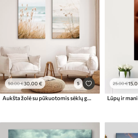
30
.00
€
15
.
50
.00
€
5
25
.00
€
Aukšta žolė su pūkuotomis sėklų galvutėmis, smėlio paplūdimys ir vandenyno bangos fone, švelni ir prislopinta spalvų paletė