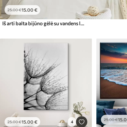
15
.00
€
25
.00
€
Iš arti balta bijūno gėlė su vandens lašeliais ant žiedlapių, neryškiame fone
15
.
25
.00
€
15
.00
€
25
.00
€
4