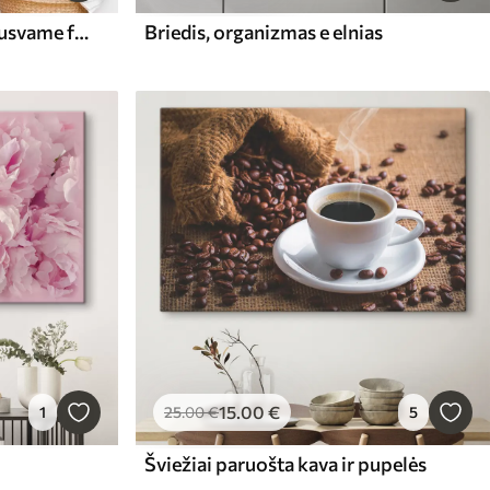
Triušis rausvais akiniais rausvame fone
Briedis, organizmas e elnias
15
.00
€
1
25
.00
€
5
Šviežiai paruošta kava ir pupelės