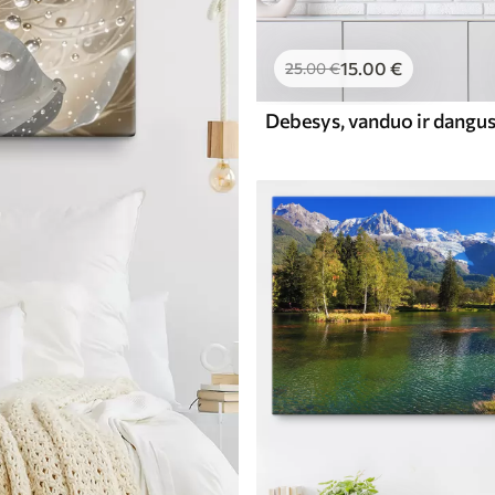
15
.00
€
25
.00
€
Debesys, vanduo ir dangu