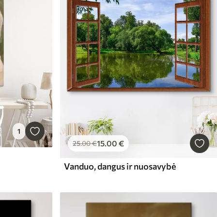
1
15
.00
€
25
.00
€
Vanduo, dangus ir nuosavybė