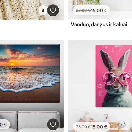
15
.00
€
8
25
.00
€
Vanduo, dangus ir kalnai
00
€
15
.00
€
25
.00
€