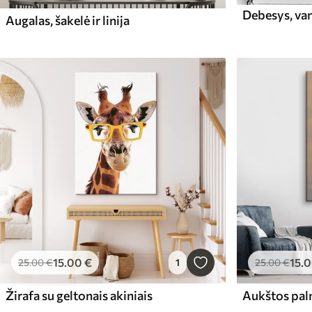
Debesys, va
Augalas, šakelė ir linija
15
.00
€
15
.
25
.00
€
1
25
.00
€
Žirafa su geltonais akiniais