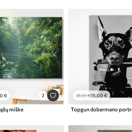
00
€
15
.00
€
2
25
.00
€
rąžų miške
Topgun dobermano portr