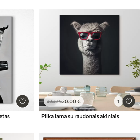
20
.00
€
33
.33
€
1
etas
Pilka lama su raudonais akiniais