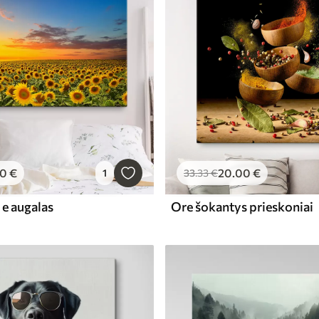
00
€
20
.00
€
1
33
.33
€
 e augalas
Ore šokantys prieskoniai