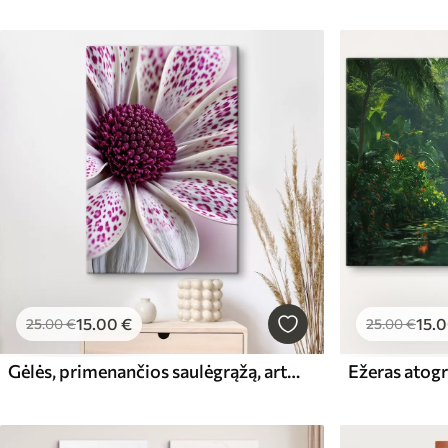
15
.00
€
15
.
25
.00
€
25
.00
€
Gėlės, primenančios saulėgrąžą, artimas planas su ryškiais magentos spalvos leopardiniais taškeliais
Ežeras atog