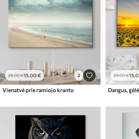
15
.00
€
15
.
25
.00
€
2
25
.00
€
Vienatvė prie ramiojo kranto
Dangus, gėlė