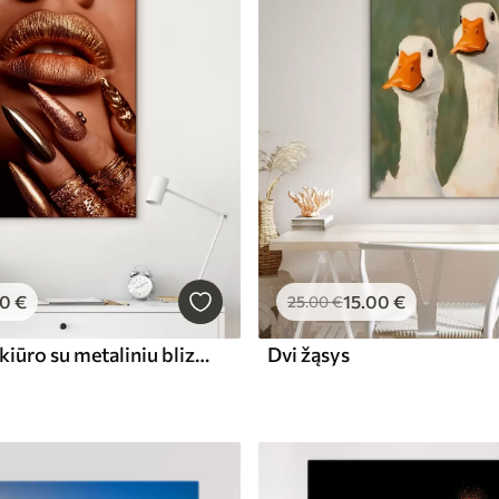
00
€
15
.00
€
25
.00
€
Lūpų ir manikiūro su metaliniu blizgesiu artimas planas
Dvi žąsys