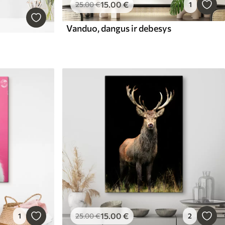
15
.00
€
25
.00
€
1
Vanduo, dangus ir debesys
15
.00
€
1
25
.00
€
2