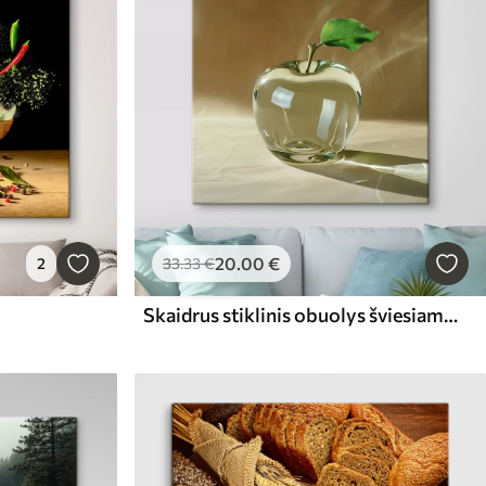
20
.00
€
2
33
.33
€
Skaidrus stiklinis obuolys šviesiame fone