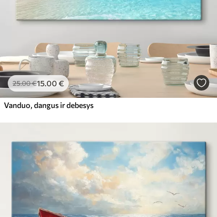
15
.00
€
25
.00
€
Vanduo, dangus ir debesys