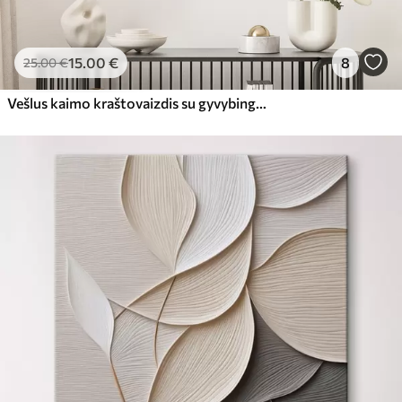
15
.00
€
8
25
.00
€
Vešlus kaimo kraštovaizdis su gyvybinga lauko gėlių pieva, užpildyta spalvingomis gėlėmis po debesuotu dangumi