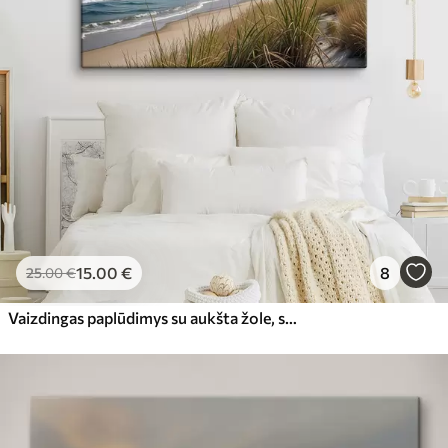
15
.00
€
8
25
.00
€
Vaizdingas paplūdimys su aukšta žole, siūbuojančia vėjyje, su vaizdu į vandenyną su bangomis ir debesuotu dangumi