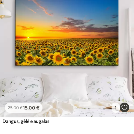
15
.00
€
1
25
.00
€
Dangus, gėlė e augalas