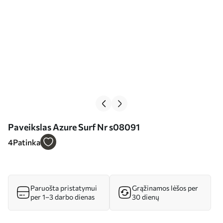
Paveikslas Azure Surf Nr s08091
4
Patinka
Paruošta pristatymui
Grąžinamos lėšos per
per 1–3 darbo dienas
30 dienų