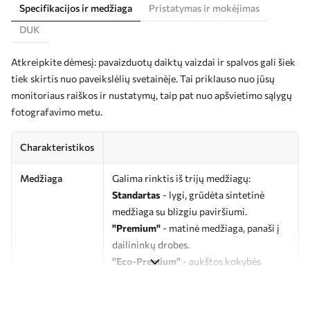
Specifikacijos ir medžiaga
Pristatymas ir mokėjimas
DUK
Atkreipkite dėmesį: pavaizduotų daiktų vaizdai ir spalvos gali šiek
tiek skirtis nuo paveikslėlių svetainėje. Tai priklauso nuo jūsų
monitoriaus raiškos ir nustatymų, taip pat nuo apšvietimo sąlygų
fotografavimo metu.
Charakteristikos
Medžiaga
Galima rinktis iš trijų medžiagų:
Standartas
- lygi, grūdėta sintetinė
medžiaga su blizgiu paviršiumi.
"Premium"
- matinė medžiaga, panaši į
dailininkų drobes.
"Eco-Premium"
- aukštos kokybės
drobė, pagaminta iš 100 % medvilnės.
Autorius
UWALLS