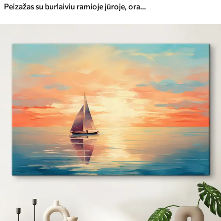
Peizažas su burlaiviu ramioje jūroje, oranžiniu ir geltonu dangumi, tolimais kalnais