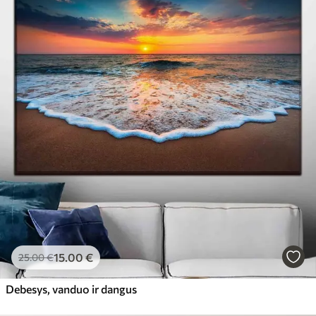
15
.00
€
25
.00
€
Debesys, vanduo ir dangus