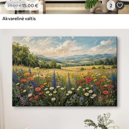
15
.00
€
2
25
.00
€
Akvarelinė valtis