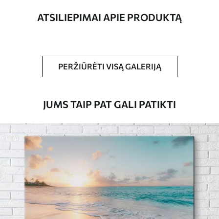
ATSILIEPIMAI APIE PRODUKTĄ
Straipsnio
s08091
numeris
Be to,
Galite padengti laku.
PERŽIŪRĖTI VISĄ GALERIJĄ
Turimos medžiagos
JUMS TAIP PAT GALI PATIKTI
Standartas
Iš
15
.00
€
Premium
Iš
19
.00
€
Eco-Premium
Iš
23
.00
€