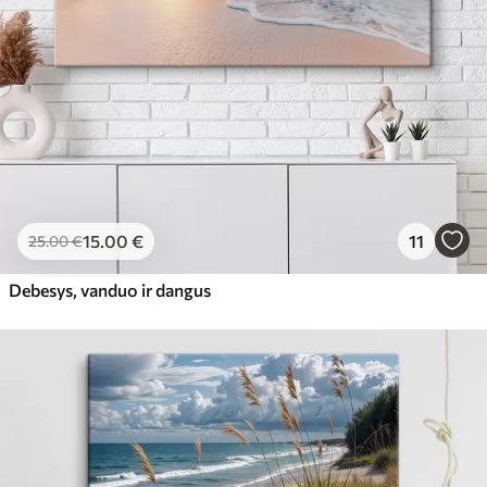
15
.00
€
11
25
.00
€
Debesys, vanduo ir dangus