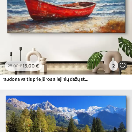
15
.00
€
2
25
.00
€
raudona valtis prie jūros aliejinių dažų stiliumi