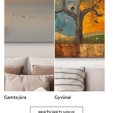
Gamta jūra
Gyvūnai
PERŽIŪRĖTI VISUS