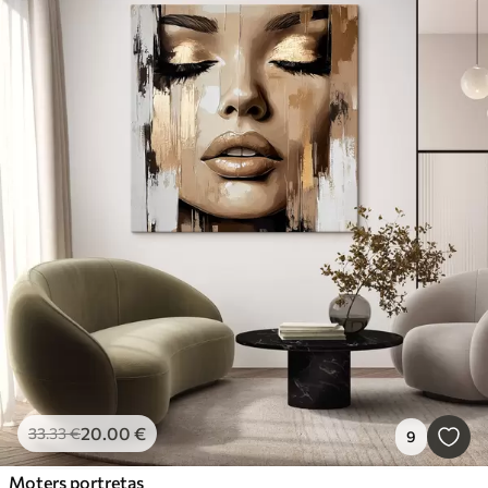
20
.00
€
33
.33
€
9
Moters portretas