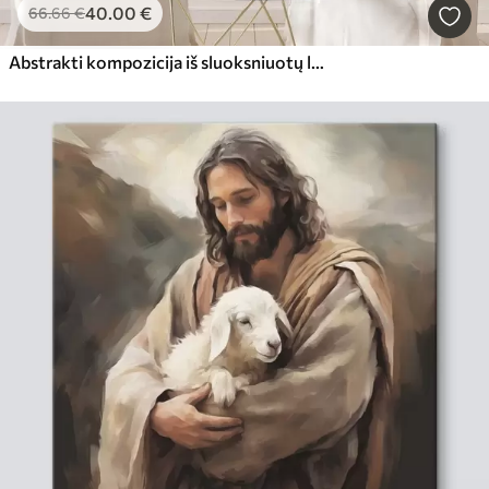
40
.00
€
66
.66
€
Abstrakti kompozicija iš sluoksniuotų lapų, išlenktų formų juodos, baltos ir smėlio spalvos, tekstūrinis menas