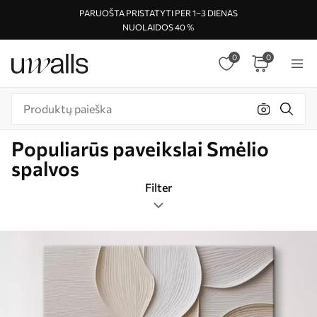
PARUOŠTA PRISTATYTI PER 1–3 DIENAS
NUOLAIDOS 40 %
0
0
Populiarūs paveikslai Smėlio
spalvos
Filter
Žymos
Vaizdo formatas
Smėlio spalvos