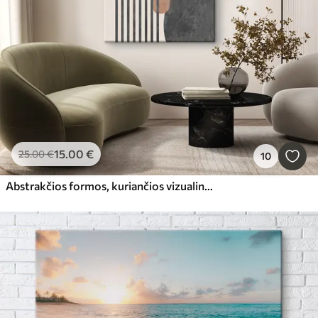
15
.00
€
25
.00
€
10
Abstrakčios formos, kuriančios vizualinę harmoniją