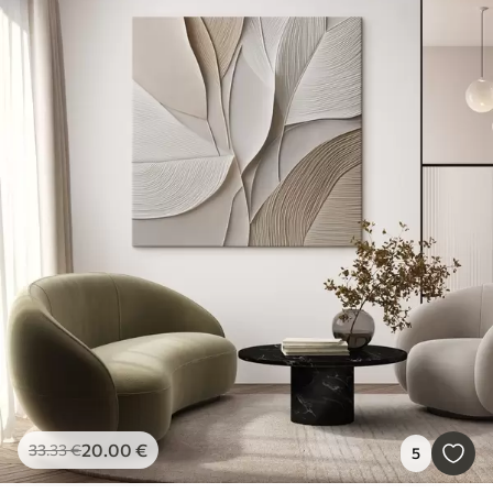
20
.00
€
33
.33
€
5