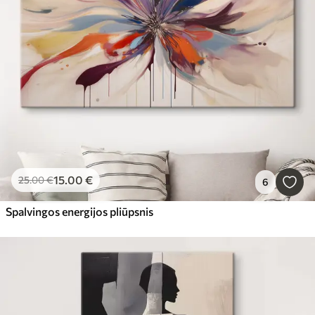
15
.00
€
25
.00
€
6
Spalvingos energijos pliūpsnis