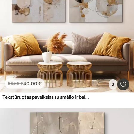
40
.00
€
66
.66
€
2
Tekstūruotas paveikslas su smėlio ir baltos spalvos formomis