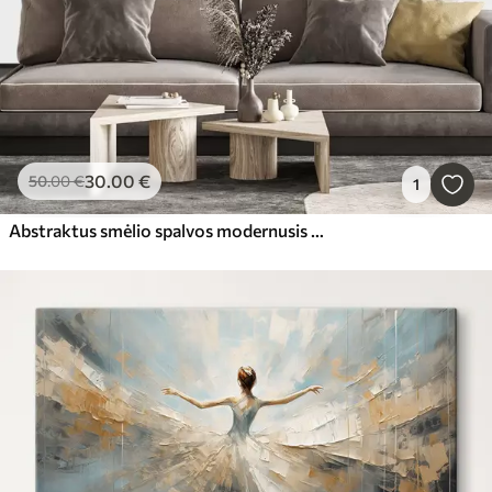
30
.00
€
50
.00
€
1
Abstraktus smėlio spalvos modernusis menas su vertikaliomis linijomis ir sferomis