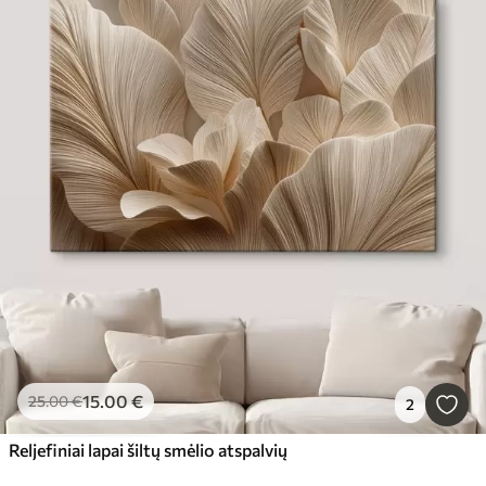
15
.00
€
25
.00
€
2
Reljefiniai lapai šiltų smėlio atspalvių