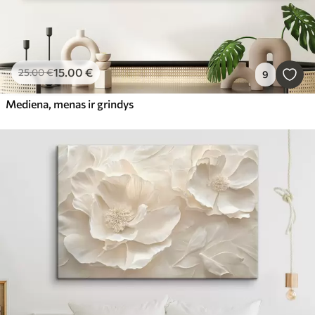
15
.00
€
25
.00
€
9
Mediena, menas ir grindys