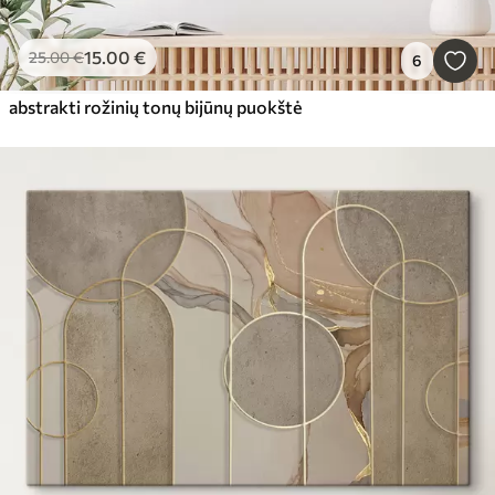
15
.00
€
25
.00
€
6
abstrakti rožinių tonų bijūnų puokštė