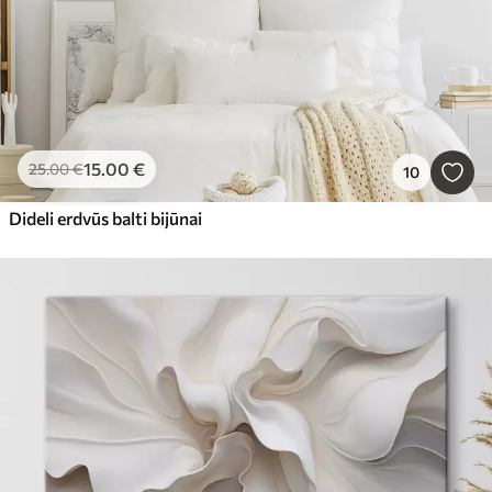
15
.00
€
25
.00
€
10
Dideli erdvūs balti bijūnai