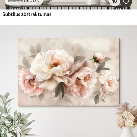
15
.00
€
25
.00
€
10
Subtilus abstraktumas