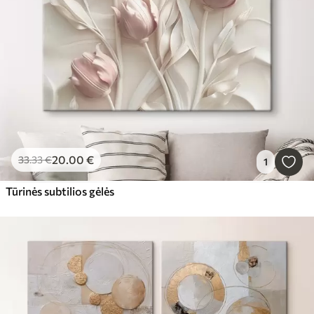
20
.00
€
33
.33
€
1
Tūrinės subtilios gėlės