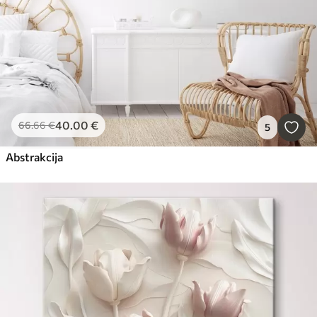
40
.00
€
66
.66
€
5
Abstrakcija