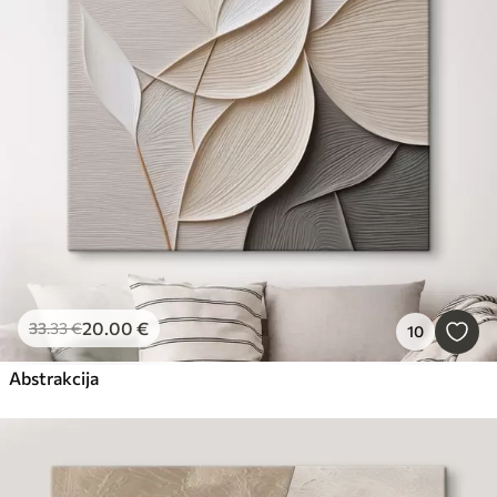
Populiarūs paveikslai
Populiariausi
Viską iš naujo nustatyti
20
.00
€
33
.33
€
10
Abstrakcija