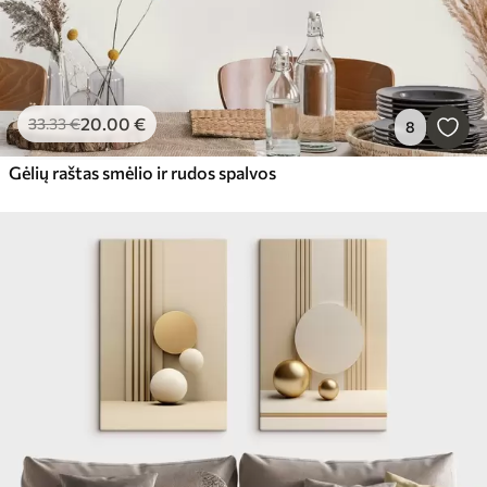
20
.00
€
33
.33
€
8
Gėlių raštas smėlio ir rudos spalvos