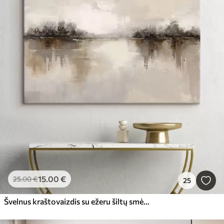
15
.00
€
25
.00
€
25
Švelnus kraštovaizdis su ežeru šiltų smėlio-pilkų atspalvių