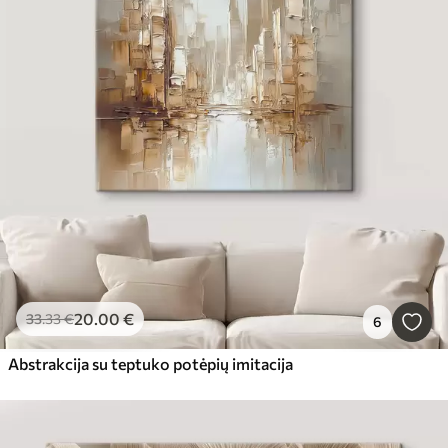
20
.00
€
33
.33
€
6
Abstrakcija su teptuko potėpių imitacija