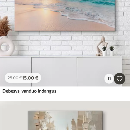
15
.00
€
25
.00
€
11
Debesys, vanduo ir dangus