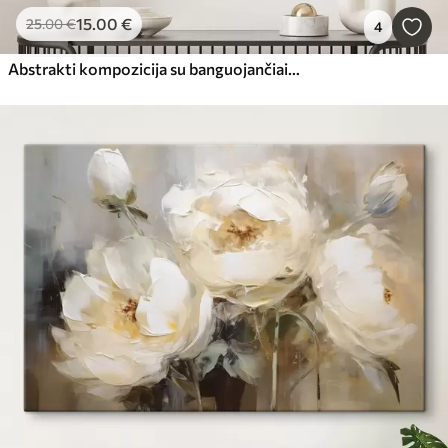
15
.00
€
25
.00
€
4
Abstrakti kompozicija su banguojančiais lankais ir apskritimais