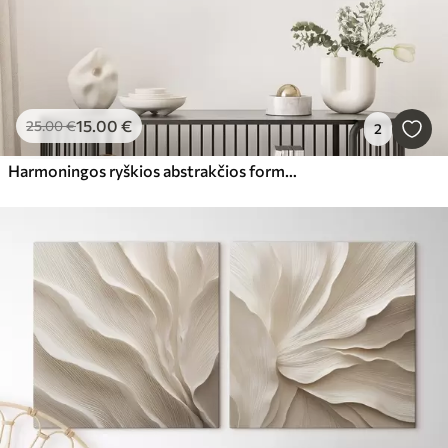
15
.00
€
25
.00
€
2
Harmoningos ryškios abstrakčios formos