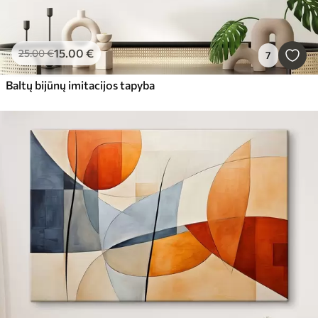
15
.00
€
25
.00
€
7
Baltų bijūnų imitacijos tapyba