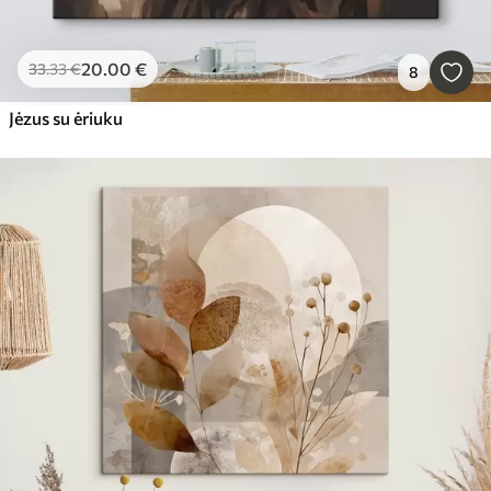
20
.00
€
33
.33
€
8
Jėzus su ėriuku