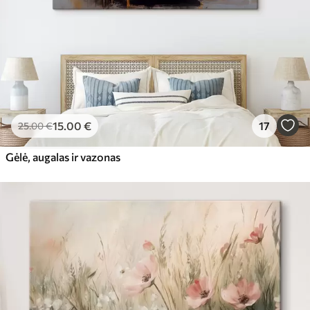
15
.00
€
17
25
.00
€
Gėlė, augalas ir vazonas