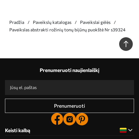
Pradžia
Paveikslų katalogas
Paveikslai gėlės
Paveikslas abstrakti rožinių tonų bijūnų puokštė Nr s39324
Prenumeruoti naujienlaiškį
Prenumeruoti
Keisti kalbą