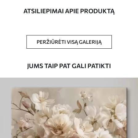
ATSILIEPIMAI APIE PRODUKTĄ
Straipsnio
s39324
numeris
Be to,
Galite padengti laku.
PERŽIŪRĖTI VISĄ GALERIJĄ
Turimos medžiagos
JUMS TAIP PAT GALI PATIKTI
Standartas
Iš
15
.00
€
Premium
Iš
19
.00
€
Eco-Premium
Iš
23
.00
€