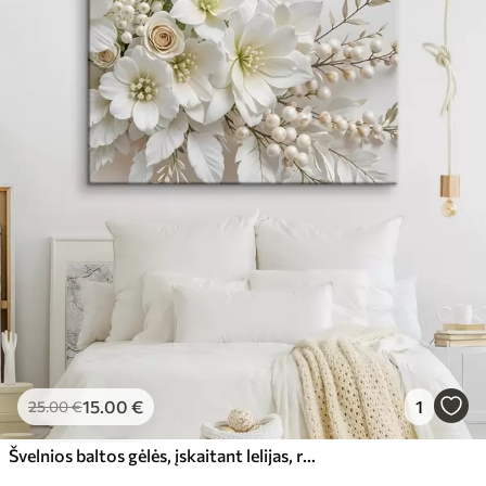
15
.00
€
1
25
.00
€
Švelnios baltos gėlės, įskaitant lelijas, rožes ir kitus žiedus minkštais, aksominiais žiedlapiais