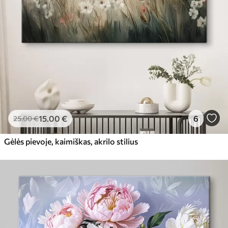
15
.00
€
6
25
.00
€
Gėlės pievoje, kaimiškas, akrilo stilius