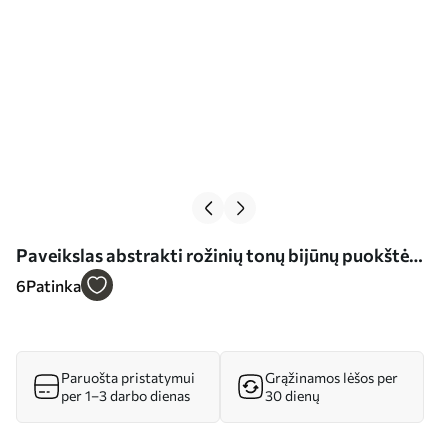
Paveikslas abstrakti rožinių tonų bijūnų puokštė
Nr s39324
6
Patinka
Paruošta pristatymui
Grąžinamos lėšos per
per 1–3 darbo dienas
30 dienų