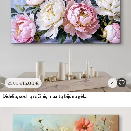
15
.00
€
4
25
.00
€
Didelių, sodrių rožinių ir baltų bijūnų gėlių puokštė su žaliais lapais minkštame, neryškiame fone