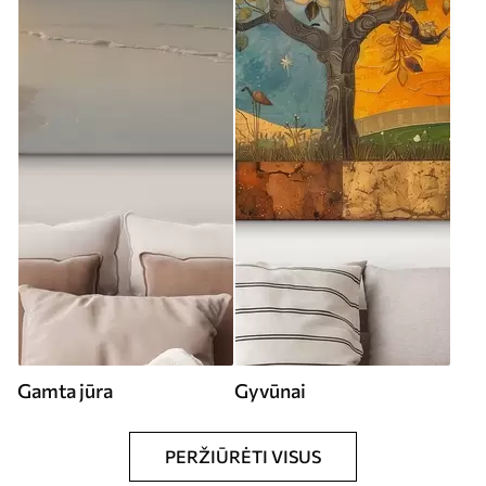
Gamta jūra
Gyvūnai
PERŽIŪRĖTI VISUS