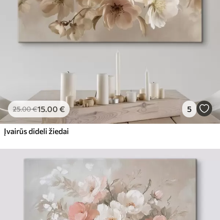
15
.00
€
5
25
.00
€
Įvairūs dideli žiedai