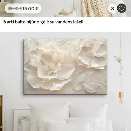
15
.00
€
8
25
.00
€
Iš arti balta bijūno gėlė su vandens lašeliais ant žiedlapių, neryškiame fone