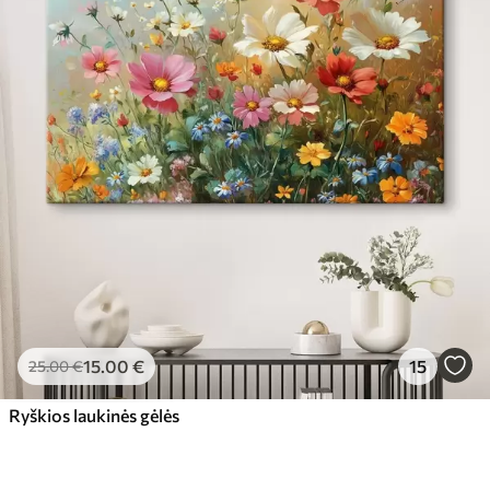
15
.00
€
15
25
.00
€
Ryškios laukinės gėlės