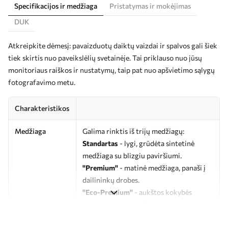
Specifikacijos ir medžiaga
Pristatymas ir mokėjimas
DUK
Atkreipkite dėmesį: pavaizduotų daiktų vaizdai ir spalvos gali šiek
tiek skirtis nuo paveikslėlių svetainėje. Tai priklauso nuo jūsų
monitoriaus raiškos ir nustatymų, taip pat nuo apšvietimo sąlygų
fotografavimo metu.
Charakteristikos
Medžiaga
Galima rinktis iš trijų medžiagų:
Standartas
- lygi, grūdėta sintetinė
medžiaga su blizgiu paviršiumi.
"Premium"
- matinė medžiaga, panaši į
dailininkų drobes.
"Eco-Premium"
- aukštos kokybės
drobė, pagaminta iš 100 % medvilnės.
Autorius
UWALLS