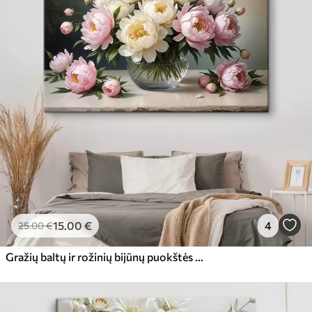
15
.00
€
4
25
.00
€
Gražių baltų ir rožinių bijūnų puokštės paveikslas stiklinėje vazoje ant medinio stalo