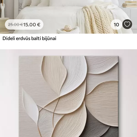
15
.00
€
10
25
.00
€
Dideli erdvūs balti bijūnai