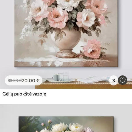
20
.00
€
3
33
.33
€
Gėlių puokštė vazoje