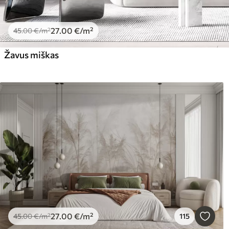
27
.00
€
/m²
45
.00
€
/m²
Žavus miškas
27
.00
€
/m²
45
.00
€
/m²
115