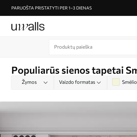
PARUOŠTA PRISTATYTI PER 1–3 DIENAS
Populiarūs sienos tapetai S
Žymos
Vaizdo formatas
Smėlio