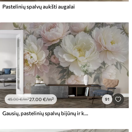
Pastelinių spalvų aukšti augalai
27
.00
€
/m²
45
.00
€
/m²
91
Gausių, pastelinių spalvų bijūnų ir kitų gėlių puokštė švelniame, neryškiame fone