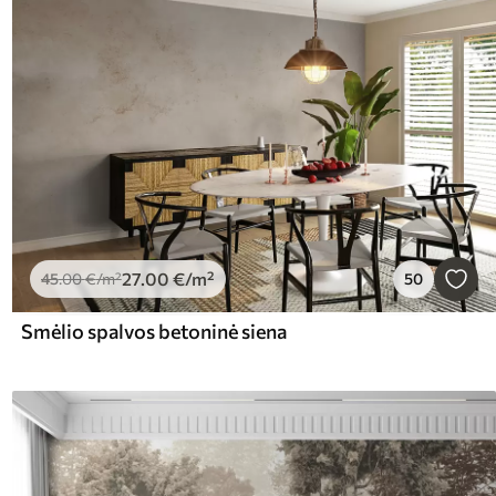
27
.00
€
/m²
45
.00
€
/m²
50
Smėlio spalvos betoninė siena