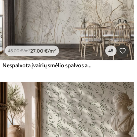
27
.00
€
/m²
45
.00
€
/m²
48
Nespalvota įvairių smėlio spalvos augalų ir spyglių iliustracija su švelniomis, išmintingomis linijomis ir tekstūromis