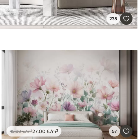
235
27
.00
€
/m²
45
.00
€
/m²
57