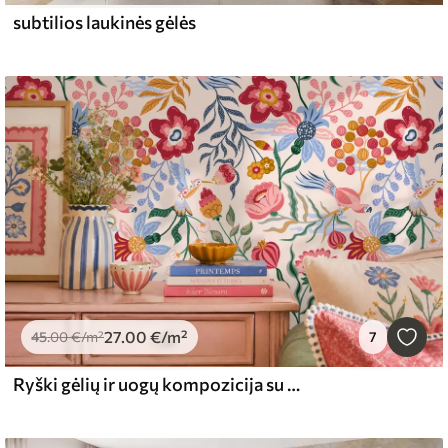
subtilios laukinės gėlės
27
.00
€
/m²
45
.00
€
/m²
7
Ryški gėlių ir uogų kompozicija su papūgomis