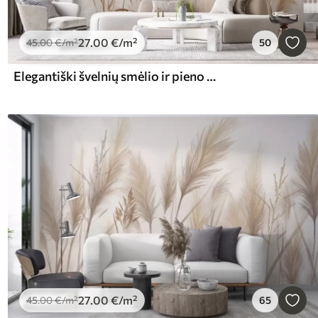
27
.00
€
/m²
45
.00
€
/m²
50
Elegantiški švelnių smėlio ir pieno atspalvių pampų žolės žiedai
27
.00
€
/m²
45
.00
€
/m²
65