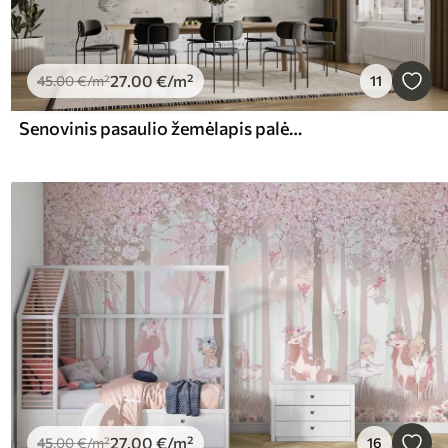
27
.00
€
/m²
45
.00
€
/m²
11
Senovinis pasaulio žemėlapis palėpėje
27
.00
€
/m²
45
.00
€
/m²
16