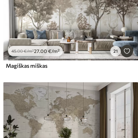
27
.00
€
/m²
45
.00
€
/m²
21
Magiškas miškas