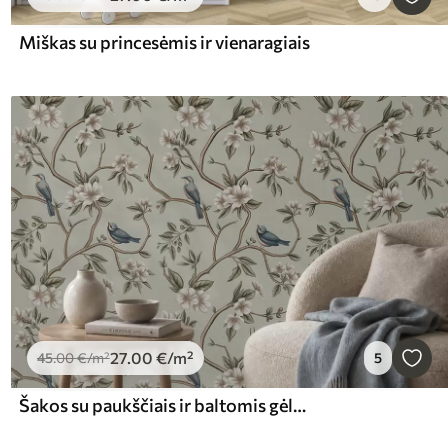
Miškas su princesėmis ir vienaragiais
27
.00
€
/m²
45
.00
€
/m²
5
Šakos su paukščiais ir baltomis gėlėmis subtiliame fone