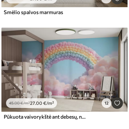
Smėlio spalvos marmuras
27
.00
€
/m²
45
.00
€
/m²
12
Pūkuota vaivorykštė ant debesų, nutapyta