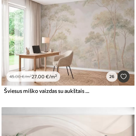
27
.00
€
/m²
45
.00
€
/m²
26
Šviesus miško vaizdas su aukštais medžiais