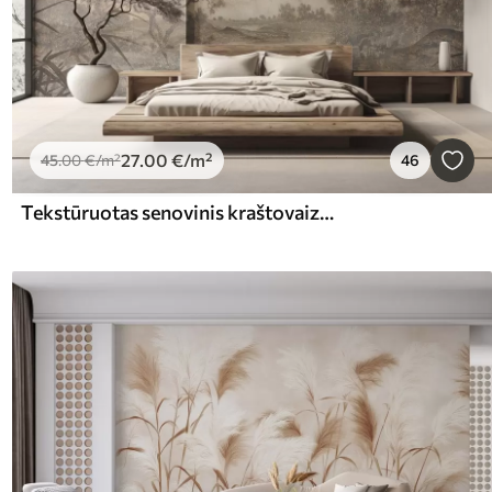
27
.00
€
/m²
45
.00
€
/m²
46
Tekstūruotas senovinis kraštovaizdis su medžiu prie upės ir debesuotu dangumi, sepijos atspalvių gamtos menas