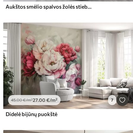
Aukštos smėlio spalvos žolės stiebų spygliukai, siūbuojantys vėjyje, švelniame, šviesiame fone
27
.00
€
/m²
45
.00
€
/m²
7
Didelė bijūnų puokštė