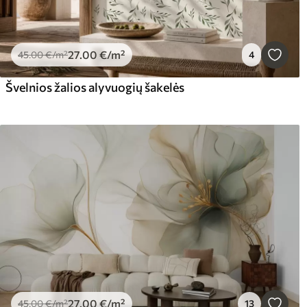
27
.00
€
/m²
45
.00
€
/m²
4
Švelnios žalios alyvuogių šakelės
27
.00
€
/m²
45
.00
€
/m²
13