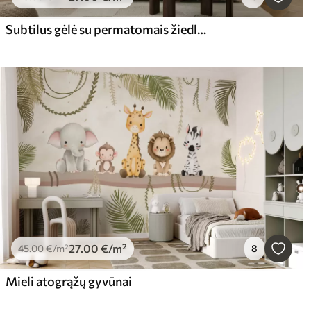
Subtilus gėlė su permatomais žiedlapiais
27
.00
€
/m²
45
.00
€
/m²
8
Mieli atogrąžų gyvūnai