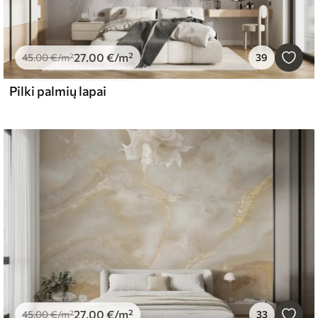
27
.00
€
/m²
45
.00
€
/m²
39
Pilki palmių lapai
27
.00
€
/m²
45
.00
€
/m²
33