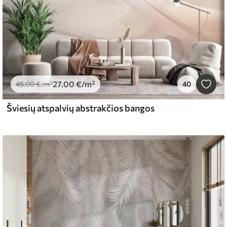
27
.00
€
/m²
45
.00
€
/m²
40
Šviesių atspalvių abstrakčios bangos