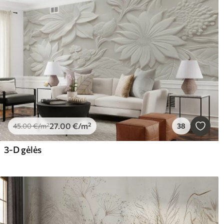
27
.00
€
/m²
45
.00
€
/m²
38
3-D gėlės