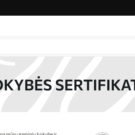
KYBĖS SERTIFIKA
tina mūsų gaminių kokybę ir