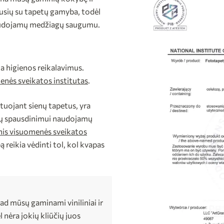
jusių su tapetų gamyba, todėl
 naudojamų medžiagų saugumu.
a higienos reikalavimus.
enės sveikatos institutas
.
ntuojant sienų tapetus, yra
etų spausdinimui naudojamų
nis visuomenės sveikatos
 reikia vėdinti tol, kol kvapas
ad mūsų gaminami viniliniai ir
l nėra jokių kliūčių juos