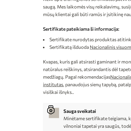
saugą. Mes laikomės visų reikalavimų, susi
mūsų klientai gali būti ramūs ir įsitikinę
Sertifikate pateikiama ši informacija:
Sertifikate nurodytas produktas atitink
Sertifikatą išduoda
Nacionalinis visuom
Kvapas, kuris gali atsirasti gaminant ir mo
natūralus reiškinys, atsirandantis dėl tap
medžiagų. Pagal rekomendacijas
Nacionali
institutas
, panaudojus sienų tapybą, patalpą
visiškai išnyks..
Sauga sveikatai
Minėtame sertifikate teigiama, k
vilnoniai tapetai yra saugūs, todė