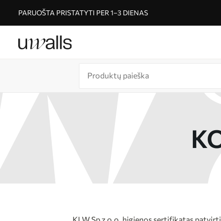
PARUOŠTA PRISTATYTI PER 1–3 DIENAS
KO
KLW Sp z o.o. higienos sertifikatas patvir