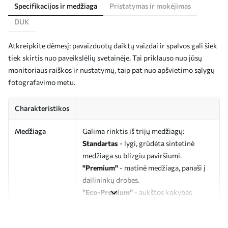
Specifikacijos ir medžiaga
Pristatymas ir mokėjimas
DUK
Atkreipkite dėmesį: pavaizduotų daiktų vaizdai ir spalvos gali šiek
tiek skirtis nuo paveikslėlių svetainėje. Tai priklauso nuo jūsų
monitoriaus raiškos ir nustatymų, taip pat nuo apšvietimo sąlygų
fotografavimo metu.
Charakteristikos
Medžiaga
Galima rinktis iš trijų medžiagų:
Standartas
- lygi, grūdėta sintetinė
medžiaga su blizgiu paviršiumi.
"Premium"
- matinė medžiaga, panaši į
dailininkų drobes.
"Eco-Premium"
- aukštos kokybės
drobė, pagaminta iš 100 % medvilnės.
Autorius
UWALLS