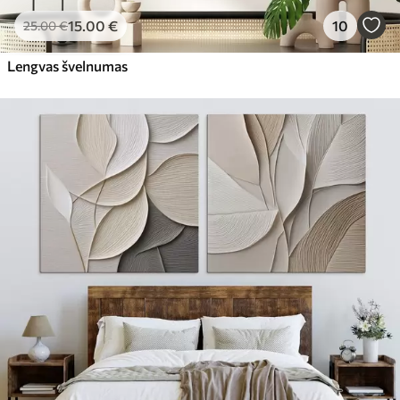
15
.00
€
10
25
.00
€
Lengvas švelnumas