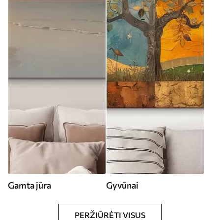
Gamta jūra
Gyvūnai
PERŽIŪRĖTI VISUS