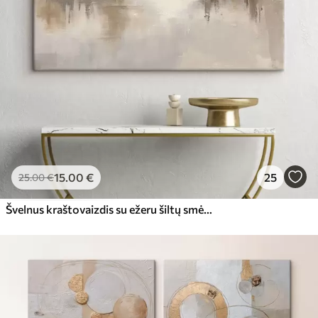
15
.00
€
25
25
.00
€
Švelnus kraštovaizdis su ežeru šiltų smėlio-pilkų atspalvių