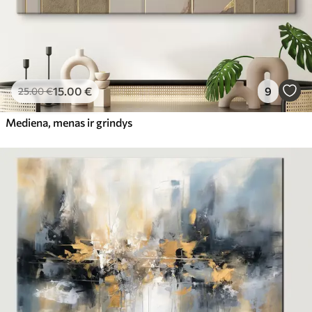
15
.00
€
9
25
.00
€
Mediena, menas ir grindys