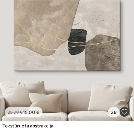
15
.00
€
28
25
.00
€
Tekstūruota abstrakcija