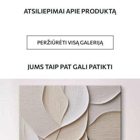
ATSILIEPIMAI APIE PRODUKTĄ
Straipsnio
s44519
numeris
Be to,
Galite padengti laku.
PERŽIŪRĖTI VISĄ GALERIJĄ
Turimos medžiagos
JUMS TAIP PAT GALI PATIKTI
Standartas
Iš
15
.00
€
Premium
Iš
19
.00
€
Eco-Premium
Iš
23
.00
€