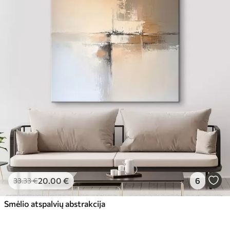
20
.00
€
6
33
.33
€
Smėlio atspalvių abstrakcija