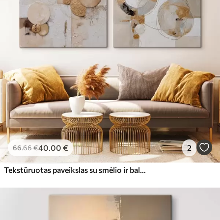
40
.00
€
2
66
.66
€
Tekstūruotas paveikslas su smėlio ir baltos spalvos formomis