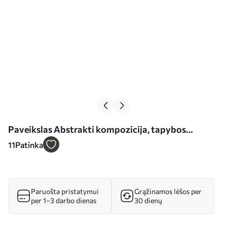
Paveikslas Abstrakti kompozicija, tapybos
imitacija Nr s44519
11
Patinka
Paruošta pristatymui
Grąžinamos lėšos per
per 1–3 darbo dienas
30 dienų