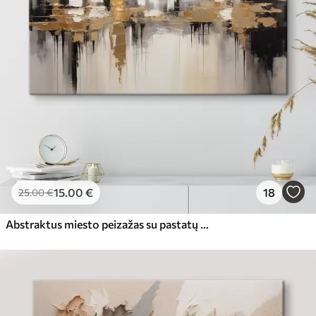
15
.00
€
18
25
.00
€
Abstraktus miesto peizažas su pastatų atspindžiais vandenyje, sukurtas neutraliais tonais su šiltų atspalvių akcentais