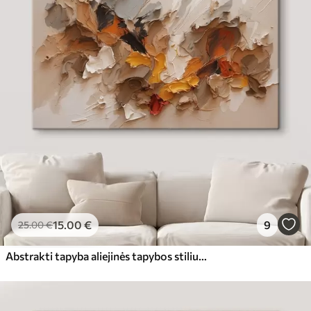
15
.00
€
9
25
.00
€
Abstrakti tapyba aliejinės tapybos stiliumi