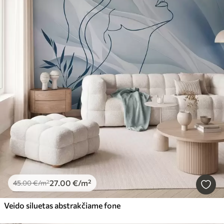
27
.00
€
/m²
45
.00
€
/m²
Veido siluetas abstrakčiame fone