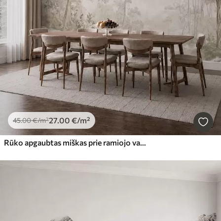
27
.00
€
/m²
45
.00
€
/m²
Rūko apgaubtas miškas prie ramiojo vandens, švelniais natūraliais pasteliniais atspalviais