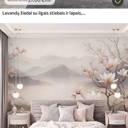
Levandų žiedai su ilgais stiebais ir lapais, švelnus, pastelinis tekstūrinis meno kūrinys