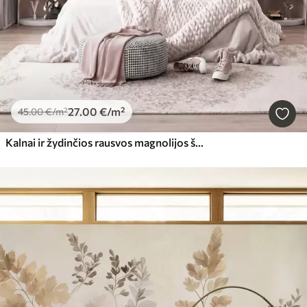
27
.00
€
/m²
45
.00
€
/m²
Kalnai ir žydinčios rausvos magnolijos šakos, tekstūringas peizažas