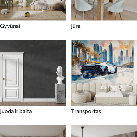
Gyvūnai
Jūra
Juoda ir balta
Transportas