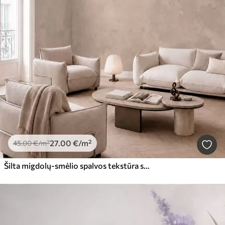
27
.00
€
/m²
45
.00
€
/m²
Šilta migdolų-smėlio spalvos tekstūra su švelniais natūraliais atspalvių perėjimais