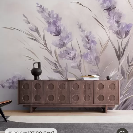
27
.00
€
/m²
45
.00
€
/m²