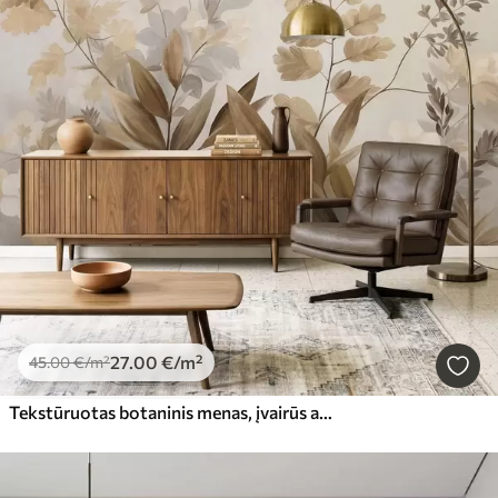
27
.00
€
/m²
45
.00
€
/m²
Tekstūruotas botaninis menas, įvairūs augalai ir lapai, atspalvių nuo rudos iki smėlio spalvos