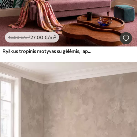
27
.00
€
/m²
45
.00
€
/m²
Ryškus tropinis motyvas su gėlėmis, lapais ir spalvingais vaisiais