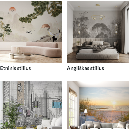
Etninis stilius
Angliškas stilius