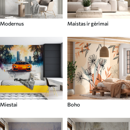
Modernus
Maistas ir gėrimai
Miestai
Boho