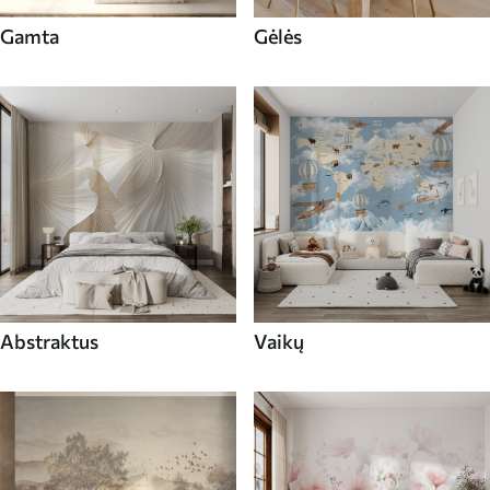
Gamta
Gėlės
Abstraktus
Vaikų