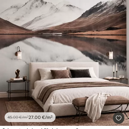
27
.00
€
/m²
45
.00
€
/m²