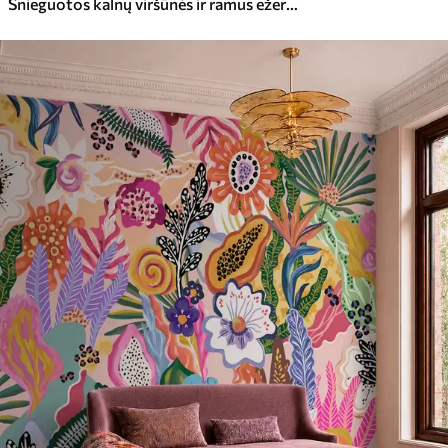
Snieguotos kalnų viršūnės ir ramus ežeras su veidrodiniu atspindžiu