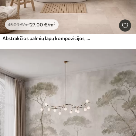
27
.00
€
/m²
45
.00
€
/m²
Abstrakčios palmių lapų kompozicijos, tapybos imitacija