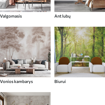
Valgomasis
Ant lubų
Vonios kambarys
Biurui