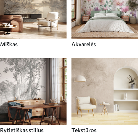
Miškas
Akvarelės
Rytietiškas stilius
Tekstūros