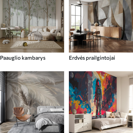
Paauglio kambarys
Erdvės prailgintojai