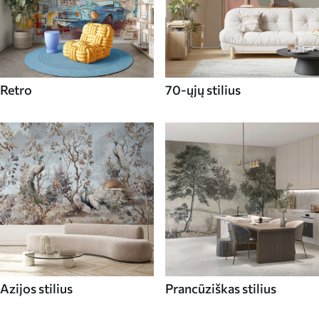
Retro
70-ųjų stilius
Azijos stilius
Prancūziškas stilius