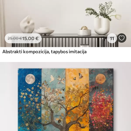
15
.00
€
11
25
.00
€
Abstrakti kompozicija, tapybos imitacija