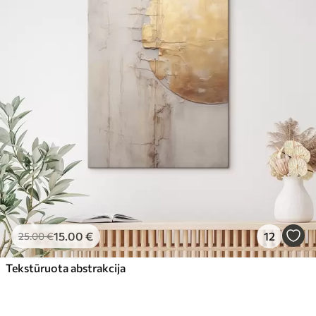
15
.00
€
12
25
.00
€
Tekstūruota abstrakcija