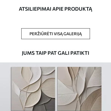
ATSILIEPIMAI APIE PRODUKTĄ
Straipsnio
s08131
numeris
Be to,
Galite padengti laku.
PERŽIŪRĖTI VISĄ GALERIJĄ
Turimos medžiagos
JUMS TAIP PAT GALI PATIKTI
Standartas
Iš
15
.00
€
Premium
Iš
19
.00
€
Eco-Premium
Iš
23
.00
€