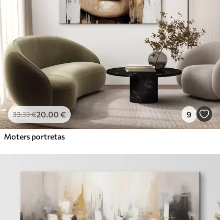
20
.00
€
9
33
.33
€
Moters portretas