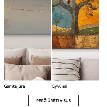
Gamta jūra
Gyvūnai
PERŽIŪRĖTI VISUS