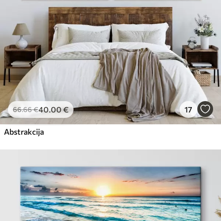
40
.00
€
17
66
.66
€
Abstrakcija