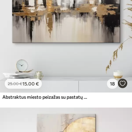
15
.00
€
18
25
.00
€
Abstraktus miesto peizažas su pastatų atspindžiais vandenyje, sukurtas neutraliais tonais su šiltų atspalvių akcentais