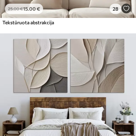
15
.00
€
28
25
.00
€
Tekstūruota abstrakcija