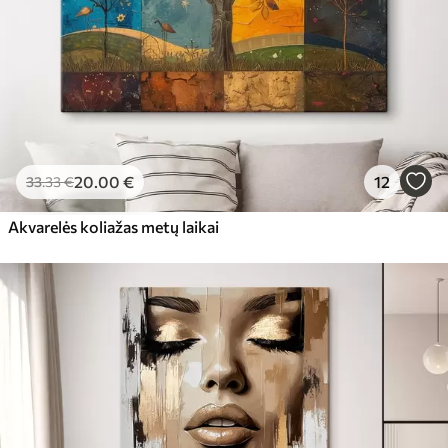
20
.00
€
12
33
.33
€
Akvarelės koliažas metų laikai