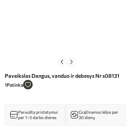
Paveikslas Dangus, vanduo ir debesys Nr s08131
1
Patinka
Paruošta pristatymui
Grąžinamos lėšos per
per 1–3 darbo dienas
30 dienų