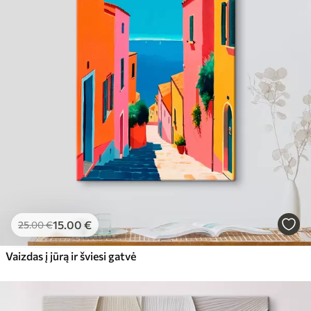
15
.00
€
25
.00
€
Vaizdas į jūrą ir šviesi gatvė