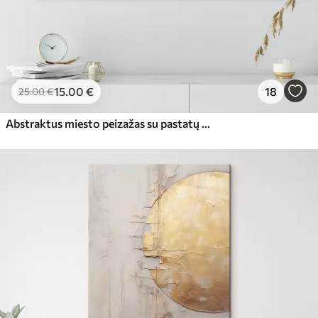
15
.00
€
18
25
.00
€
Abstraktus miesto peizažas su pastatų atspindžiais vandenyje, sukurtas neutraliais tonais su šiltų atspalvių akcentais