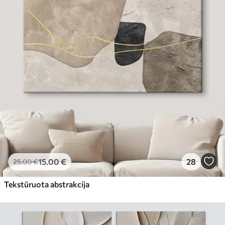
15
.00
€
28
25
.00
€
Tekstūruota abstrakcija