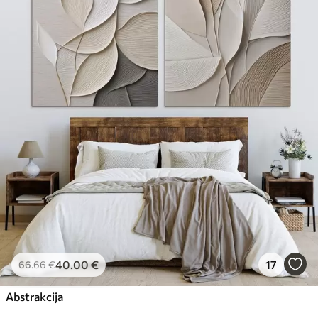
40
.00
€
17
66
.66
€
Abstrakcija