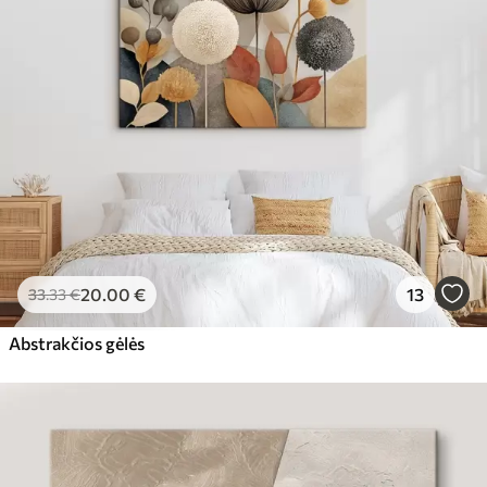
20
.00
€
13
33
.33
€
Abstrakčios gėlės