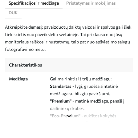
Specifikacijos ir medžiaga
Pristatymas ir mokėjimas
DUK
Atkreipkite dėmesį: pavaizduotų daiktų vaizdai ir spalvos gali šiek
tiek skirtis nuo paveikslėlių svetainėje. Tai priklauso nuo jūsų
monitoriaus raiškos ir nustatymų, taip pat nuo apšvietimo sąlygų
fotografavimo metu.
Charakteristikos
Medžiaga
Galima rinktis iš trijų medžiagų:
Standartas
- lygi, grūdėta sintetinė
medžiaga su blizgiu paviršiumi.
"Premium"
- matinė medžiaga, panaši į
dailininkų drobes.
"Eco-Premium"
- aukštos kokybės
drobė, pagaminta iš 100 % medvilnės.
Autorius
UWALLS