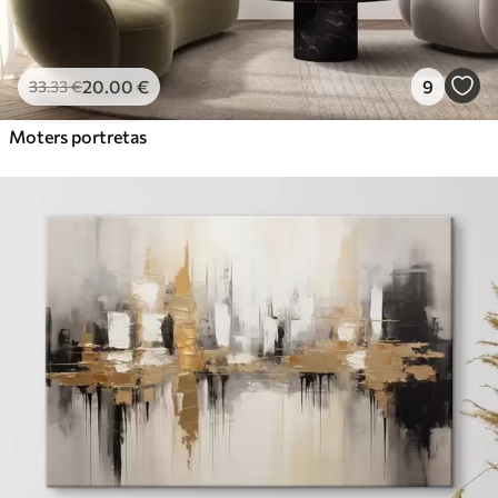
20
.00
€
9
33
.33
€
Moters portretas