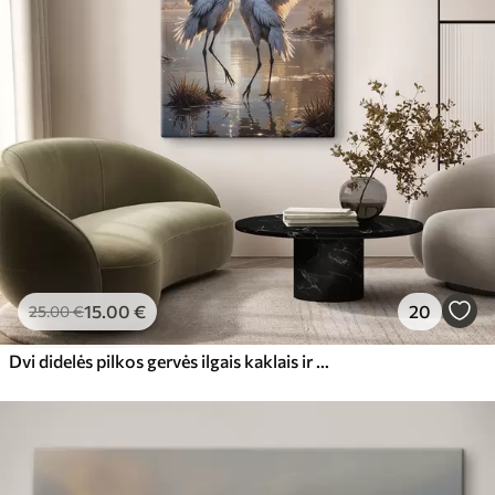
15
.00
€
20
25
.00
€
Dvi didelės pilkos gervės ilgais kaklais ir išskleistais sparnais stovi ūkanotame ežere, apsuptame medžių