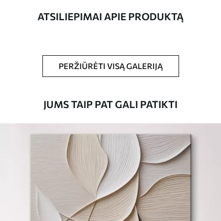
ATSILIEPIMAI APIE PRODUKTĄ
Straipsnio
s03914
numeris
Be to,
Galite padengti laku.
PERŽIŪRĖTI VISĄ GALERIJĄ
Turimos medžiagos
JUMS TAIP PAT GALI PATIKTI
Standartas
Iš
15
.00
€
Premium
Iš
19
.00
€
Eco-Premium
Iš
23
.00
€