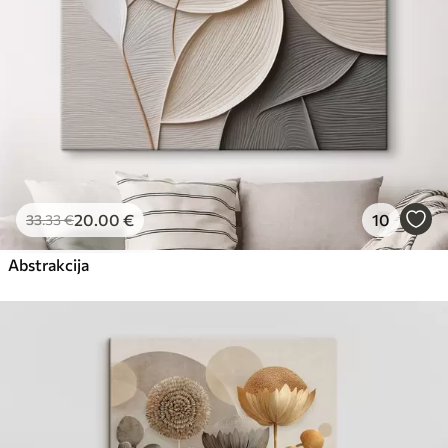
20
.00
€
10
33
.33
€
Abstrakcija