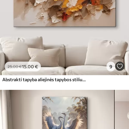
15
.00
€
9
25
.00
€
Abstrakti tapyba aliejinės tapybos stiliumi