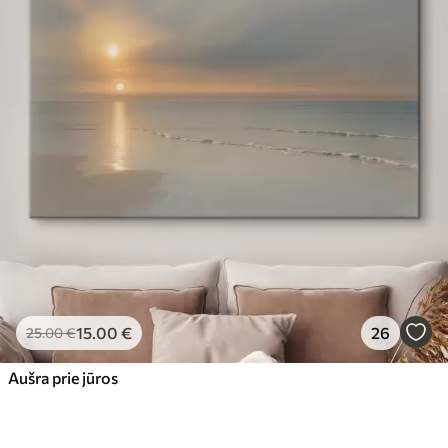
15
.00
€
26
25
.00
€
Aušra prie jūros