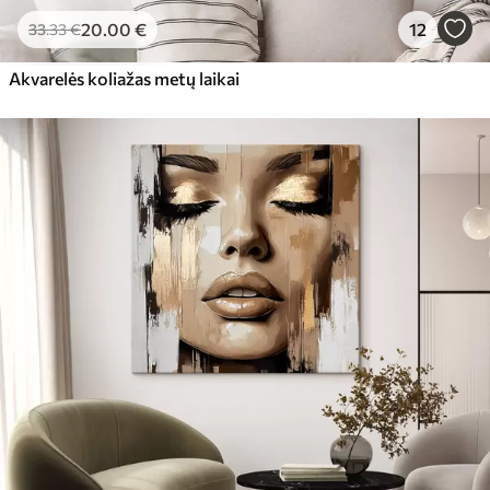
20
.00
€
12
33
.33
€
Akvarelės koliažas metų laikai