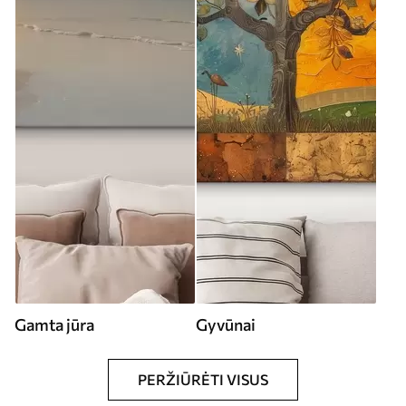
Gamta jūra
Gyvūnai
PERŽIŪRĖTI VISUS