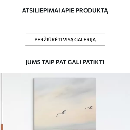
ATSILIEPIMAI APIE PRODUKTĄ
Straipsnio
s39152
numeris
Be to,
Galite padengti laku.
PERŽIŪRĖTI VISĄ GALERIJĄ
Turimos medžiagos
JUMS TAIP PAT GALI PATIKTI
Standartas
Iš
15
.00
€
Premium
Iš
19
.00
€
Eco-Premium
Iš
23
.00
€