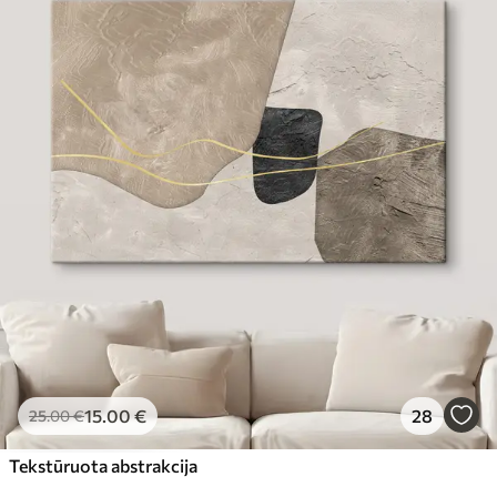
15
.00
€
28
25
.00
€
Tekstūruota abstrakcija