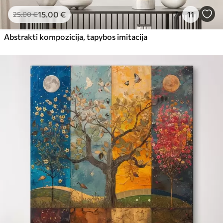
15
.00
€
11
25
.00
€
Abstrakti kompozicija, tapybos imitacija