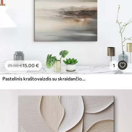
15
.00
€
1
25
.00
€
Pastelinis kraštovaizdis su skraidančiomis meldinėmis žuvimis