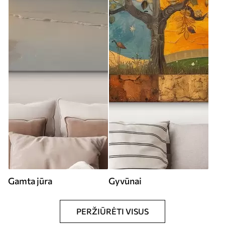
Gamta jūra
Gyvūnai
PERŽIŪRĖTI VISUS