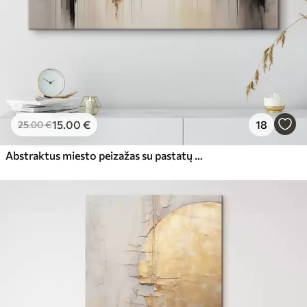
15
.00
€
18
25
.00
€
Abstraktus miesto peizažas su pastatų atspindžiais vandenyje, sukurtas neutraliais tonais su šiltų atspalvių akcentais