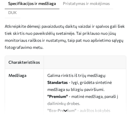
Specifikacijos ir medžiaga
Pristatymas ir mokėjimas
DUK
Atkreipkite dėmesį: pavaizduotų daiktų vaizdai ir spalvos gali šiek
tiek skirtis nuo paveikslėlių svetainėje. Tai priklauso nuo jūsų
monitoriaus raiškos ir nustatymų, taip pat nuo apšvietimo sąlygų
fotografavimo metu.
Charakteristikos
Medžiaga
Galima rinktis iš trijų medžiagų:
Standartas
- lygi, grūdėta sintetinė
medžiaga su blizgiu paviršiumi.
"Premium"
- matinė medžiaga, panaši į
dailininkų drobes.
"Eco-Premium"
- aukštos kokybės
drobė, pagaminta iš 100 % medvilnės.
Autorius
UWALLS