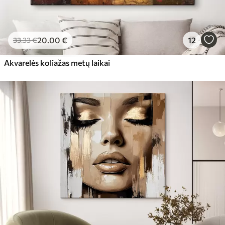
20
.00
€
12
33
.33
€
Akvarelės koliažas metų laikai