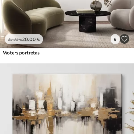
20
.00
€
9
33
.33
€
Moters portretas