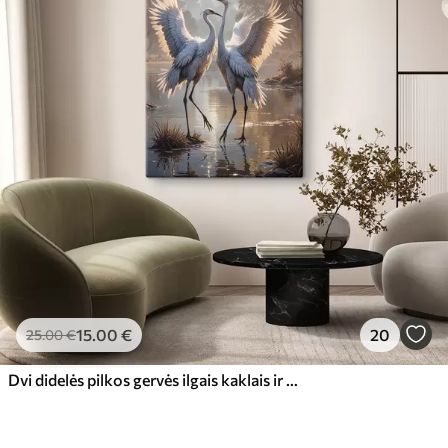
15
.00
€
20
25
.00
€
Dvi didelės pilkos gervės ilgais kaklais ir išskleistais sparnais stovi ūkanotame ežere, apsuptame medžių