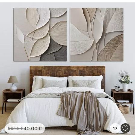
40
.00
€
17
66
.66
€