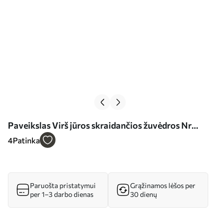
Paveikslas Virš jūros skraidančios žuvėdros Nr
s39152
4
Patinka
Paruošta pristatymui
Grąžinamos lėšos per
per 1–3 darbo dienas
30 dienų