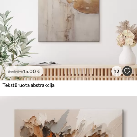
15
.00
€
12
25
.00
€
Tekstūruota abstrakcija