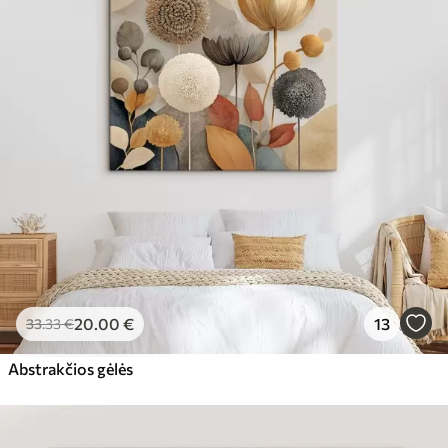
20
.00
€
13
33
.33
€
Abstrakčios gėlės