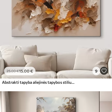
15
.00
€
9
25
.00
€
Abstrakti tapyba aliejinės tapybos stiliumi