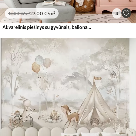
27
.00
€
/m²
4
45
.00
€
/m²
Akvarelinis piešinys su gyvūnais, balionais, lėktuvu ir automobiliu