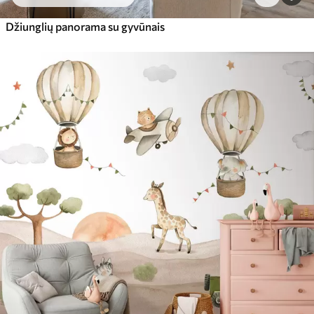
Džiunglių panorama su gyvūnais