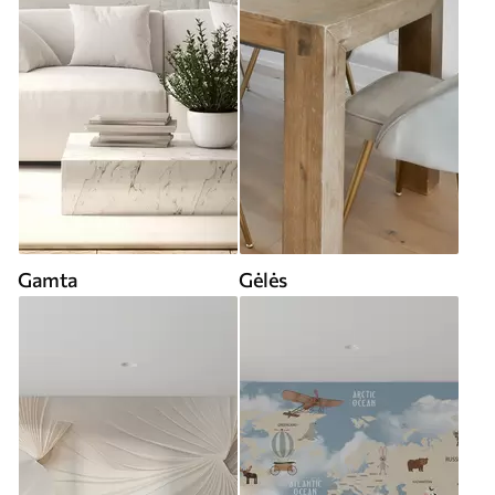
Gamta
Gėlės