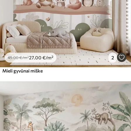
27
.00
€
/m²
2
45
.00
€
/m²
Mieli gyvūnai miške