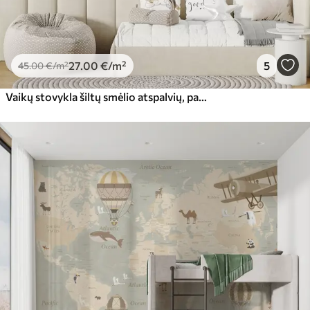
27
.00
€
/m²
5
45
.00
€
/m²
Vaikų stovykla šiltų smėlio atspalvių, palapinė ir miško gyvūnai