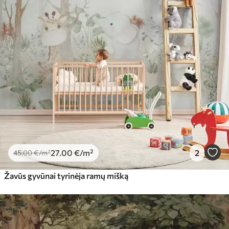
27
.00
€
/m²
2
45
.00
€
/m²
Žavūs gyvūnai tyrinėja ramų mišką