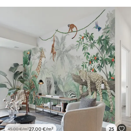
27
.00
€
/m²
25
45
.00
€
/m²