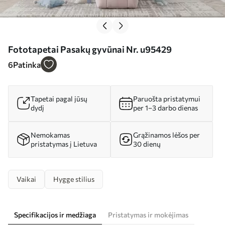
Fototapetai Pasakų gyvūnai Nr. u95429
6
Patinka
Tapetai pagal jūsų
Paruošta pristatymui
dydį
per 1–3 darbo dienas
Nemokamas
Grąžinamos lėšos per
pristatymas į Lietuva
30 dienų
Vaikai
Hygge stilius
Specifikacijos ir medžiaga
Pristatymas ir mokėjimas