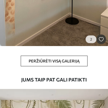
Premium vinilas
65
.00
39
.00
€
/m²
Peel and Stick
81
.65
48
.99
€
/m²
2
PERŽIŪRĖTI VISĄ GALERIJĄ
JUMS TAIP PAT GALI PATIKTI