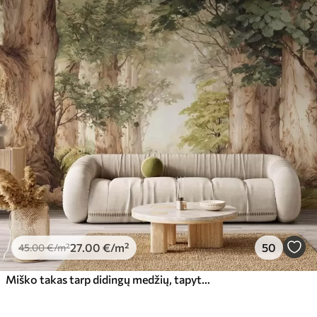
27
.00
€
/m²
50
45
.00
€
/m²
Miško takas tarp didingų medžių, tapytas akvarele