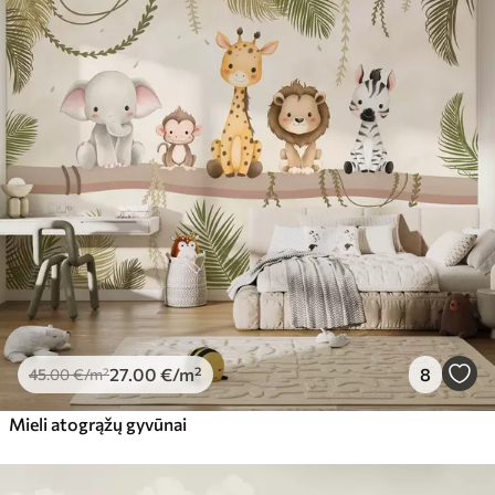
27
.00
€
/m²
8
45
.00
€
/m²
Mieli atogrąžų gyvūnai