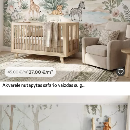
27
.00
€
/m²
45
.00
€
/m²
Akvarele nutapytas safario vaizdas su gyvūnais, atliktas švelniais pasteliniais atspalviais: jame pavaizduota žirafa, drambliukas, zebras ir liūčiukas