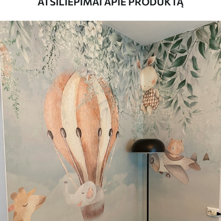
ATSILIEPIMAI APIE PRODUKTĄ
Be to,
Galite padengti laku ir (arba) tapetų
klijais.
Valymas
Tapetus galima švelniai valyti minkšta
kempine. Lakuotus tapetus galima valyti
vandeniu.
Taikymo būdas
Sklandus taikymas
Turimos medžiagos
Standartas
45
.00
27
.00
€
/m²
Premiumas
56
.67
34
.00
€
/m²