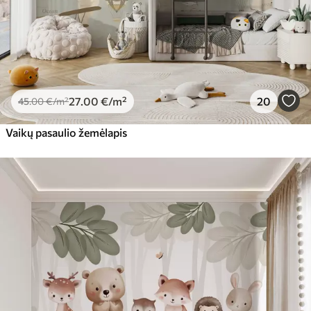
27
.00
€
/m²
20
45
.00
€
/m²
Vaikų pasaulio žemėlapis