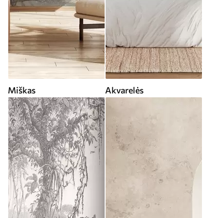
Miškas
Akvarelės