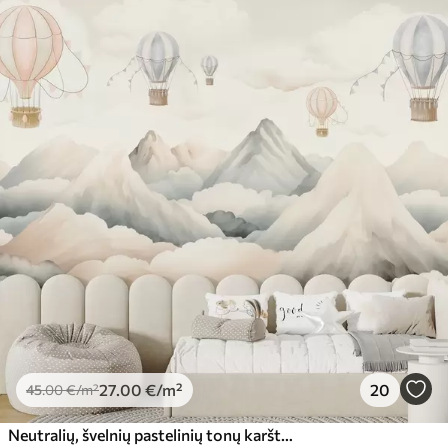
27
.00
€
/m²
20
45
.00
€
/m²
Neutralių, švelnių pastelinių tonų karšto oro balionai, sklendžiantys virš kalnų