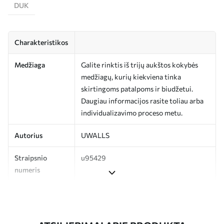
DUK
Charakteristikos
Medžiaga
Galite rinktis iš trijų aukštos kokybės
medžiagų, kurių kiekviena tinka
skirtingoms patalpoms ir biudžetui.
Daugiau informacijos rasite toliau arba
individualizavimo proceso metu.
Autorius
UWALLS
Straipsnio
u95429
numeris
Gamyba
Spausdinamas jūsų nurodyto dydžio
vaizdas, supjaustytas į vienodas iki 50 cm
pločio juosteles.