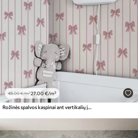
27
.00
€
/m²
45
.00
€
/m²
Rožinės spalvos kaspinai ant vertikalių juostelių šviesaus fono