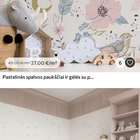
27
.00
€
/m²
6
45
.00
€
/m²
Pastelinės spalvos paukščiai ir gėlės su pusmėnuliais ant balto fono