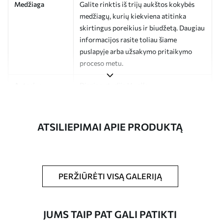
Medžiaga
Galite rinktis iš trijų aukštos kokybės
medžiagų, kurių kiekviena atitinka
skirtingus poreikius ir biudžetą. Daugiau
informacijos rasite toliau šiame
puslapyje arba užsakymo pritaikymo
proceso metu.
Autorius
Dizaino studija Uwalls
Straipsnio
a00653
numeris
ATSILIEPIMAI APIE PRODUKTĄ
Apdaila
Pusiau matinis.
Gamyba
Spausdinamas jūsų nurodyto dydžio
vaizdas, supjaustytas į vienodas iki 50 cm
PERŽIŪRĖTI VISĄ GALERIJĄ
pločio juosteles.
Papildomos
Galite padengti laku ir (arba) tapetų
JUMS TAIP PAT GALI PATIKTI