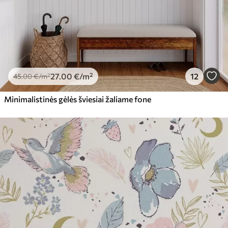
27
.00
€
/m²
12
45
.00
€
/m²
Minimalistinės gėlės šviesiai žaliame fone