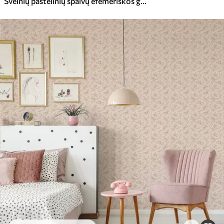
Švelnių pastelinių spalvų efemeriškos gėlės