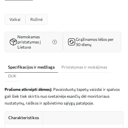
Vaikai
Rožinė
Nemokamas
Grąžinamos lėšos per
pristatymas į
30 dienų
Lietuva
Specifikacijos ir medžiaga
Pristatymas ir mokėjimas
DUK
Prašome atkreipti dėmesį:
Pavaizduotų tapetų vaizdai ir spalvos
gali šiek tiek skirtis nuo svetainėje esančių dėl monitoriaus
nustatymų, raiškos ir apšvietimo sąlygų patalpoje.
Charakteristikos