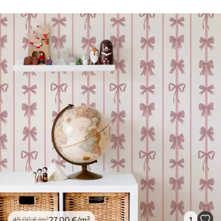
parinktys
klijais.
Valymas
Tapetus galima švelniai valyti minkšta
kempine. Lakuotus tapetus galima valyti
vandeniu.
Taikymo
Sklandus taikymas
metodas
Turimos medžiagos
Standartas
45
.00
27
.00
€
/m²
Premiumas
56
.67
34
.00
€
/m²
27
.00
€
/m²
1
45
.00
€
/m²