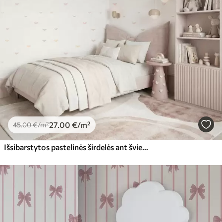
27
.00
€
/m²
45
.00
€
/m²
Išsibarstytos pastelinės širdelės ant šviesaus fono