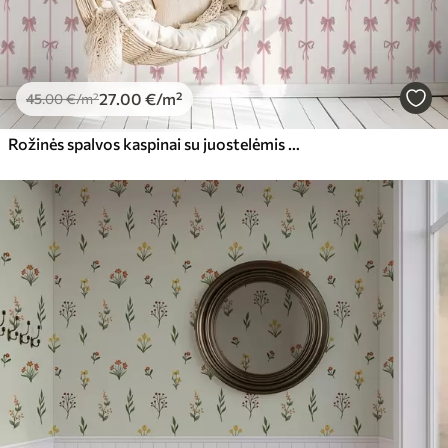
27
.00
€
/m²
45
.00
€
/m²
Rožinės spalvos kaspinai su juostelėmis ant šviesaus fono