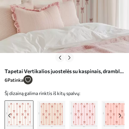
Tapetai Vertikalios juostelės su kaspinais, dramblio
kaulo spalvos fonas Nr. a00653
6
Patinka
Šį dizainą galima rinktis iš kitų spalvų: