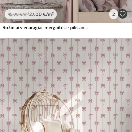
27
.00
€
/m²
2
45
.00
€
/m²
Rožiniai vienaragiai, mergaitės ir pilis ant švelnaus fono