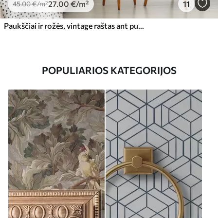
27
.00
€
/m²
11
45
.00
€
/m²
Paukščiai ir rožės, vintage raštas ant pudros rožinės spalvos
POPULIARIOS KATEGORIJOS