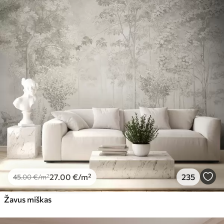
27
.00
€
/m²
235
45
.00
€
/m²
Žavus miškas