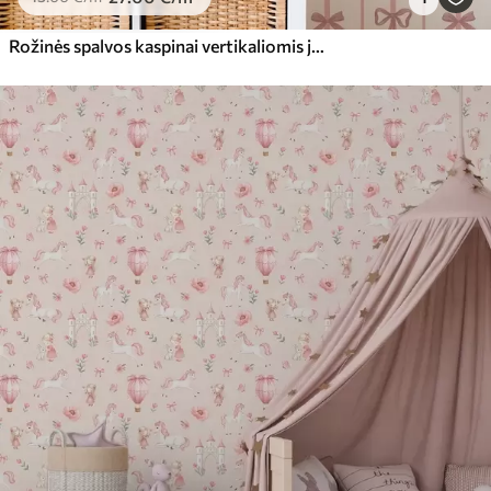
Premium vinilas
65
.00
39
.00
€
/m²
Rožinės spalvos kaspinai vertikaliomis juostelėmis ant šviesaus fono