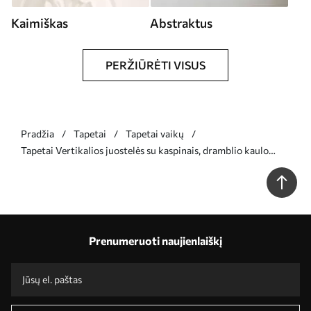
Kaimiškas
Abstraktus
PERŽIŪRĖTI VISUS
Pradžia
Tapetai
Tapetai vaikų
Tapetai Vertikalios juostelės su kaspinais, dramblio kaulo
spalvos fonas Nr. a00653
Prenumeruoti naujienlaiškį