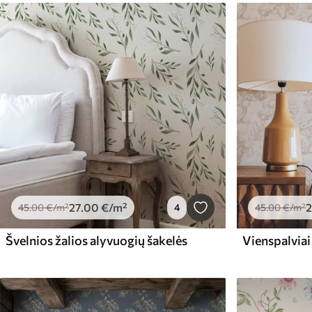
27
.00
€
/m²
2
45
.00
€
/m²
4
45
.00
€
/m²
Švelnios žalios alyvuogių šakelės