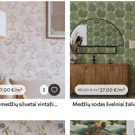
7
.00
€
/m²
27
.00
€
/m²
2
45
.00
€
/m²
Vienspalviai medžių siluetai vintažiniu stiliumi, smėlio spalvos