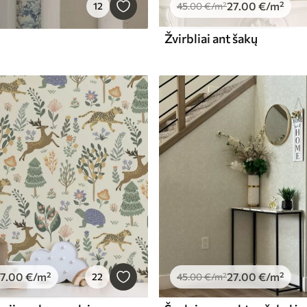
27
.00
€
/m²
12
45
.00
€
/m²
Žvirbliai ant šakų
7
.00
€
/m²
27
.00
€
/m²
22
45
.00
€
/m²