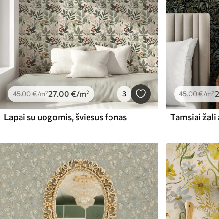
27
.00
€
/m²
2
45
.00
€
/m²
3
45
.00
€
/m²
Lapai su uogomis, šviesus fonas