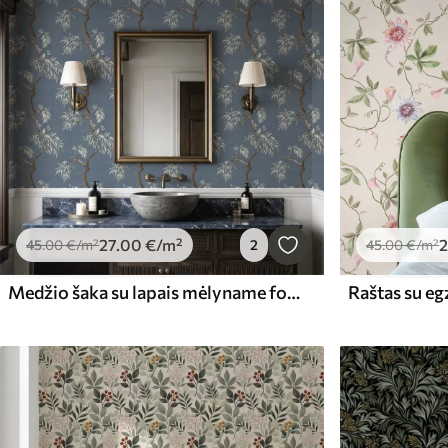
27
.00
€
/m²
2
45
.00
€
/m²
2
45
.00
€
/m²
Medžio šaka su lapais mėlyname fone