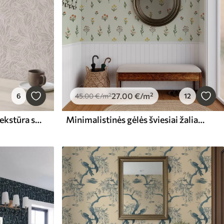
27
.00
€
/m²
6
45
.00
€
/m²
12
Smėlio spalvos abstrakti tekstūra su lygiomis lapų linijomis
Minimalistinės gėlės šviesiai žaliame fone