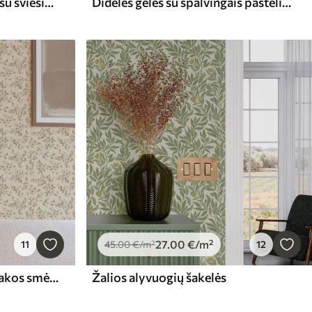
Švelnios susuktos šakelės su šviesiais lapais
Didelės gėlės su spalvingais pastelinių atspalvių žiedlapiais
27
.00
€
/m²
11
45
.00
€
/m²
12
Švelnios pastelinės gėlių šakos smėlio spalvos fone
Žalios alyvuogių šakelės