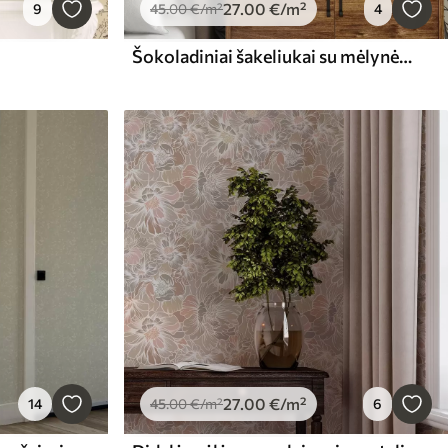
27
.00
€
/m²
9
45
.00
€
/m²
4
Šokoladiniai šakeliukai su mėlynėmis uogomis ant šilto fono
27
.00
€
/m²
14
45
.00
€
/m²
6