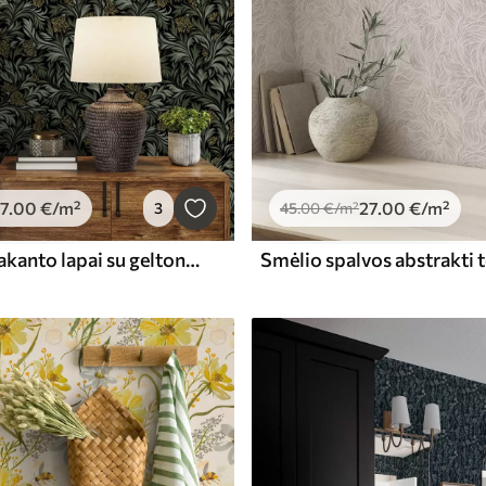
7
.00
€
/m²
27
.00
€
/m²
3
45
.00
€
/m²
Tamsiai žali akanto lapai su geltonais kankorėžiais ant juodo fono