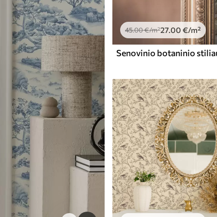
27
.00
€
/m²
45
.00
€
/m²