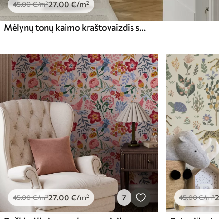
27
.00
€
/m²
45
.00
€
/m²
Mėlynų tonų kaimo kraštovaizdis su avimis ir medžiais
27
.00
€
/m²
2
45
.00
€
/m²
7
45
.00
€
/m²