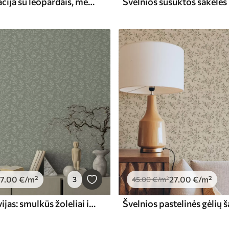
Retro iliustracija su leopardais, medžiais ir elniais
7
.00
€
/m²
27
.00
€
/m²
3
45
.00
€
/m²
Žaliasis šalavijas: smulkūs žoleliai ir žiedynai, subtilus raštas