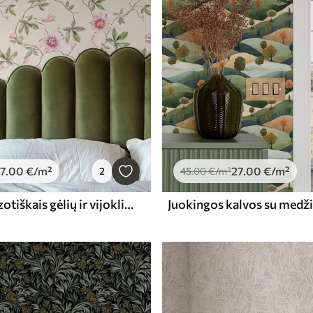
7
.00
€
/m²
27
.00
€
/m²
2
45
.00
€
/m²
Raštas su egzotiškais gėlių ir vijoklių motyvais
Juokingos kalvos su medži