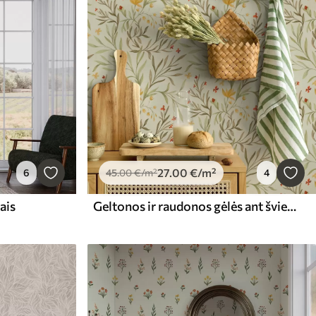
27
.00
€
/m²
6
45
.00
€
/m²
4
ais
Geltonos ir raudonos gėlės ant šviesiai žalsvo fono