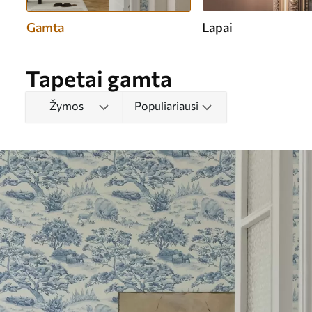
Gamta
Lapai
Tapetai gamta
Žymos
Populiariausi