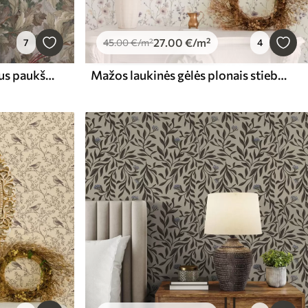
27
.00
€
/m²
7
45
.00
€
/m²
4
Senovinio botaninio stiliaus paukščiai ant šakų
Mažos laukinės gėlės plonais stiebais šviesiame fone