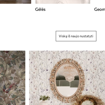
Gėlės
Geome
Viską iš naujo nustatyti