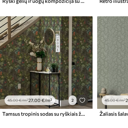
Ryški gėlių ir uogų kompozicija su papūgomis
27
.00
€
/m²
2
45
.00
€
/m²
2
45
.00
€
/m²
Tamsus tropinis sodas su ryškiais žiedais ir lapija