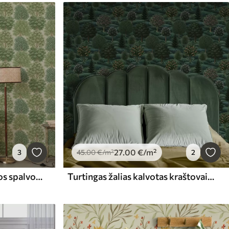
27
.00
€
/m²
3
45
.00
€
/m²
2
Medžių sodas švelniai žalios spalvos ant šviesaus fono
Turtingas žalias kalvotas kraštovaizdis su raštuotais medžiais