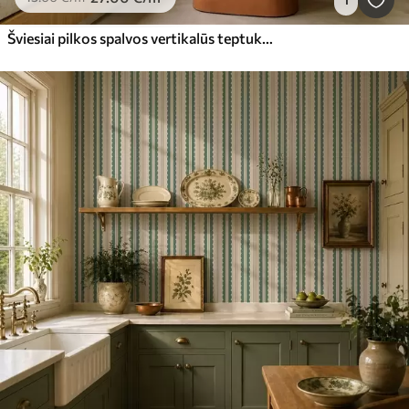
Šviesiai pilkos spalvos vertikalūs teptuko potėpiai ant šviesaus fono