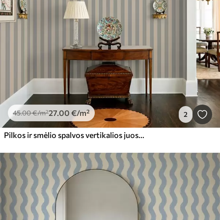
27
.00
€
/m²
45
.00
€
/m²
2
Pilkos ir smėlio spalvos vertikalios juostos