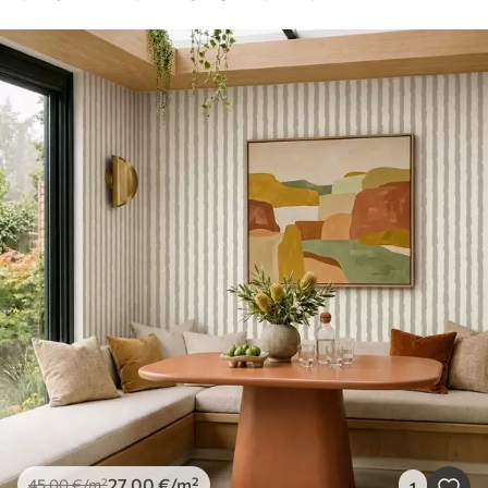
27
.00
€
/m²
45
.00
€
/m²
1