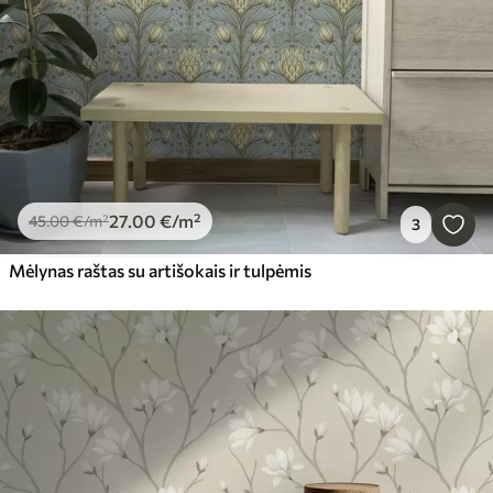
27
.00
€
/m²
45
.00
€
/m²
3
Mėlynas raštas su artišokais ir tulpėmis