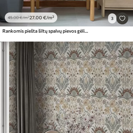
27
.00
€
/m²
45
.00
€
/m²
3
Rankomis piešta šiltų spalvų pievos gėlių iliustracija