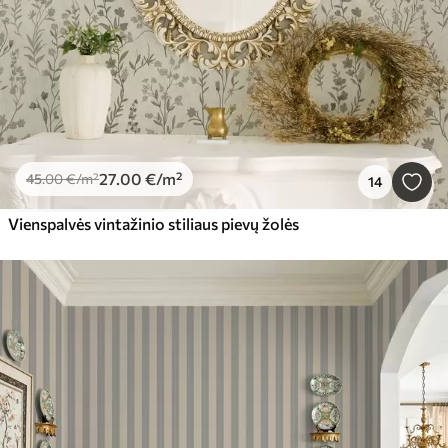
27
.00
€
/m²
45
.00
€
/m²
14
Vienspalvės vintažinio stiliaus pievų žolės