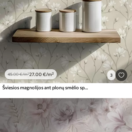
27
.00
€
/m²
45
.00
€
/m²
3
Šviesios magnolijos ant plonų smėlio spalvos šakų