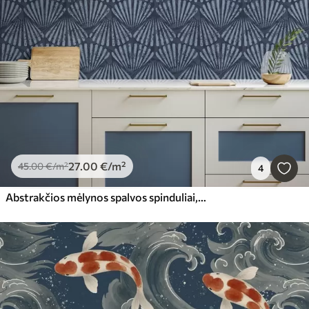
27
.00
€
/m²
45
.00
€
/m²
4
Abstrakčios mėlynos spalvos spinduliai, dinamiškas motyvas