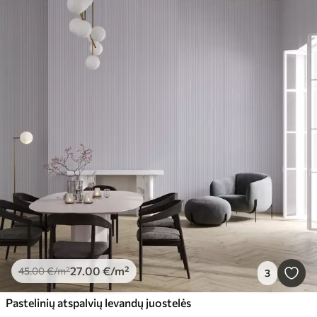
27
.00
€
/m²
45
.00
€
/m²
3
Pastelinių atspalvių levandų juostelės