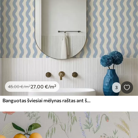
27
.00
€
/m²
45
.00
€
/m²
3
Banguotas šviesiai mėlynas raštas ant šviesaus fono