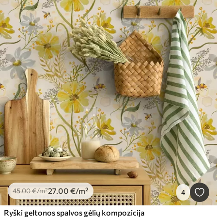
27
.00
€
/m²
45
.00
€
/m²
4
Ryški geltonos spalvos gėlių kompozicija