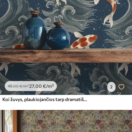
27
.00
€
/m²
45
.00
€
/m²
2
Koi žuvys, plaukiojančios tarp dramatiškų vandenyno bangų