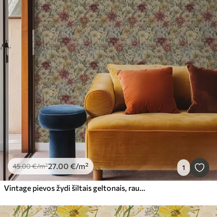
27
.00
€
/m²
45
.00
€
/m²
1
Vintage pievos žydi šiltais geltonais, raudonais ir šalavijų atspalviais