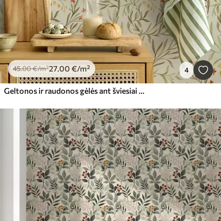
27
.00
€
/m²
45
.00
€
/m²
4
Geltonos ir raudonos gėlės ant šviesiai žalsvo fono