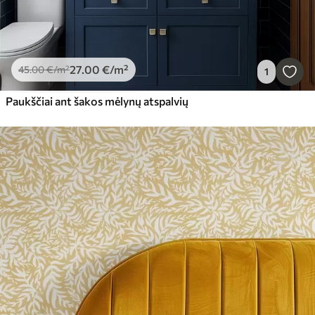
27
.00
€
/m²
45
.00
€
/m²
1
Paukščiai ant šakos mėlynų atspalvių