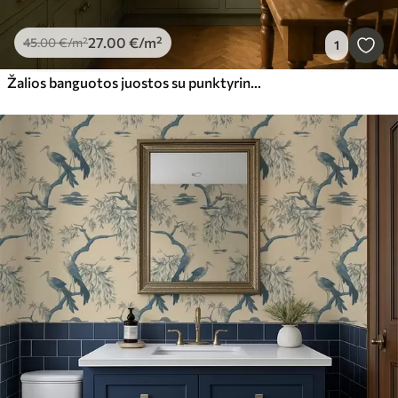
27
.00
€
/m²
45
.00
€
/m²
1
Žalios banguotos juostos su punktyrinėmis linijomis