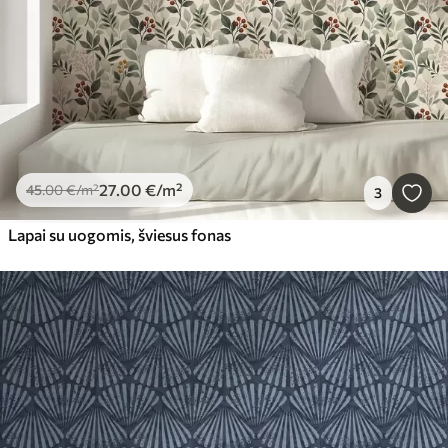
27
.00
€
/m²
45
.00
€
/m²
3
Lapai su uogomis, šviesus fonas