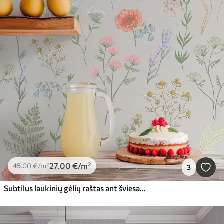
27
.00
€
/m²
45
.00
€
/m²
3
Subtilus laukinių gėlių raštas ant šviesaus fono