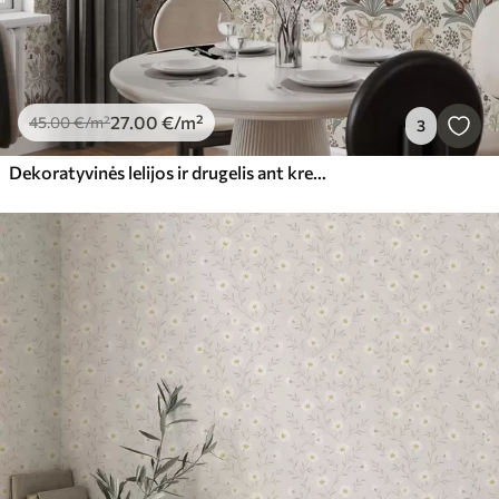
27
.00
€
/m²
45
.00
€
/m²
3
Dekoratyvinės lelijos ir drugelis ant kreminės spalvos fono