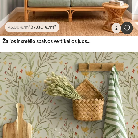
27
.00
€
/m²
45
.00
€
/m²
2
Žalios ir smėlio spalvos vertikalios juostos