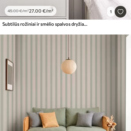
27
.00
€
/m²
45
.00
€
/m²
1
Subtilūs rožiniai ir smėlio spalvos dryžiai su lapais