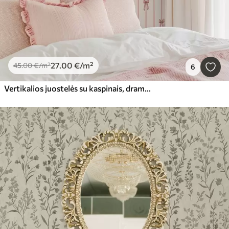
27
.00
€
/m²
45
.00
€
/m²
6
Vertikalios juostelės su kaspinais, dramblio kaulo spalvos fonas