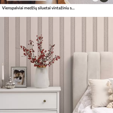
Vienspalviai medžių siluetai vintažiniu stiliumi, smėlio spalvos