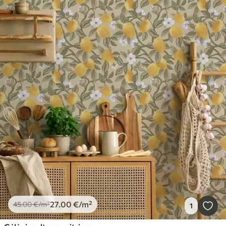
27
.00
€
/m²
45
.00
€
/m²
1