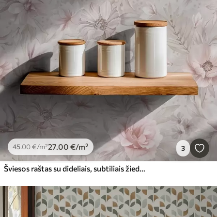
27
.00
€
/m²
45
.00
€
/m²
3
Šviesos raštas su dideliais, subtiliais žiedais