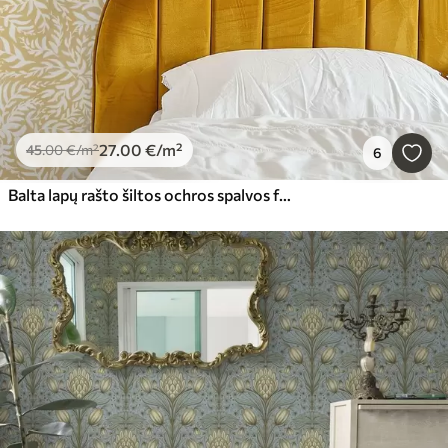
27
.00
€
/m²
45
.00
€
/m²
6
Balta lapų rašto šiltos ochros spalvos fone, sukasi ritmiškai