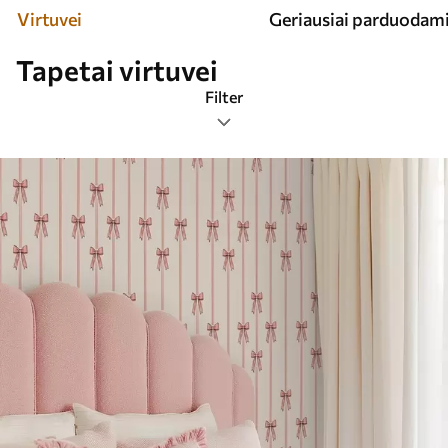
Virtuvei
Geriausiai parduodam
Tapetai virtuvei
Filter
Žymos
Populiariausi
Viską iš naujo nustatyti