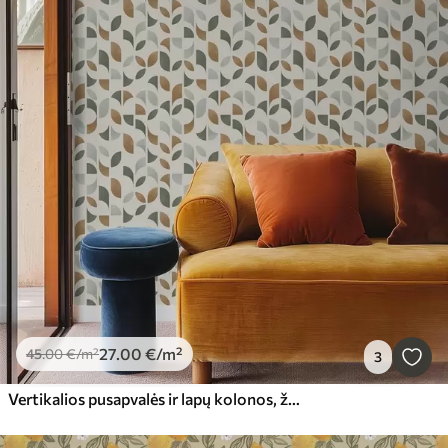
27
.00
€
/m²
45
.00
€
/m²
3
Vertikalios pusapvalės ir lapų kolonos, žalios-terakotos spalvos