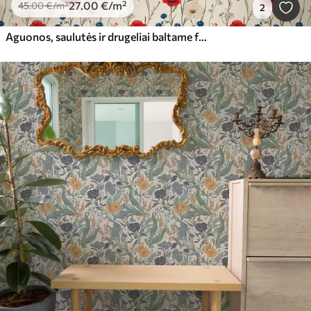
27
.00
€
/m²
45
.00
€
/m²
2
Aguonos, saulutės ir drugeliai baltame fone