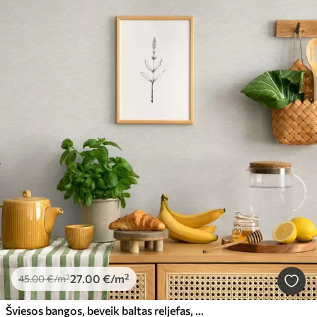
27
.00
€
/m²
45
.00
€
/m²
Šviesos bangos, beveik baltas reljefas, minimalus