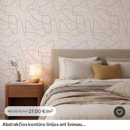
27
.00
€
/m²
45
.00
€
/m²
Abstrakčios kontūro linijos ant šviesaus fono