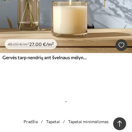
27
.00
€
/m²
45
.00
€
/m²
Gervės tarp nendrių ant švelnaus mėlyno fono
-
Pradžia
Tapetai
Tapetai minimalizmas