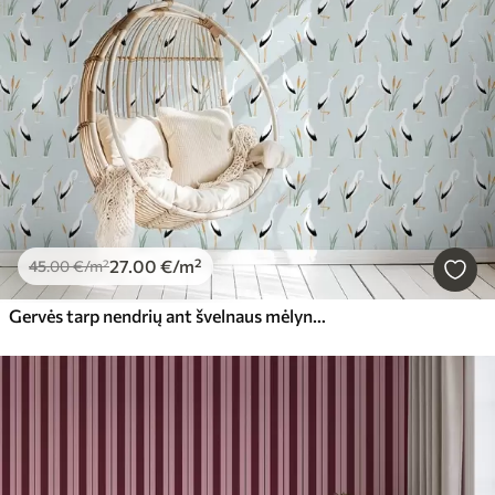
27
.00
€
/m²
45
.00
€
/m²
Gervės tarp nendrių ant švelnaus mėlyno fono