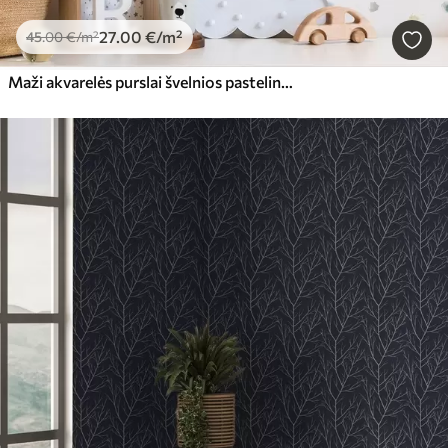
27
.00
€
/m²
45
.00
€
/m²
Maži akvarelės purslai švelnios pastelinės paletės spalvomis