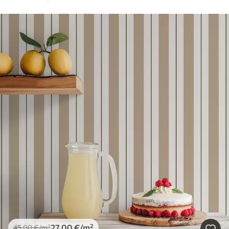
27
.00
€
/m²
45
.00
€
/m²