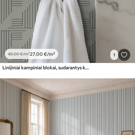
27
.00
€
/m²
45
.00
€
/m²
1
Linijiniai kampiniai blokai, sudarantys kvadratus šiltos pilkos spalvos