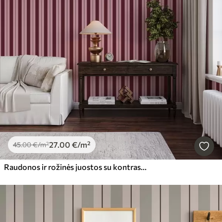
27
.00
€
/m²
45
.00
€
/m²
Raudonos ir rožinės juostos su kontrastingomis linijomis