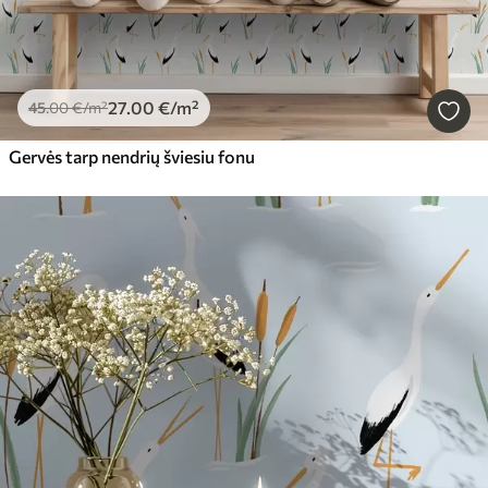
27
.00
€
/m²
45
.00
€
/m²
Gervės tarp nendrių šviesiu fonu