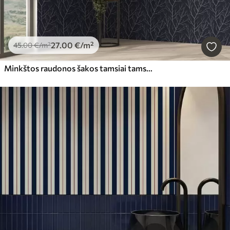
27
.00
€
/m²
45
.00
€
/m²
Minkštos raudonos šakos tamsiai tamsiai mėlyname fone