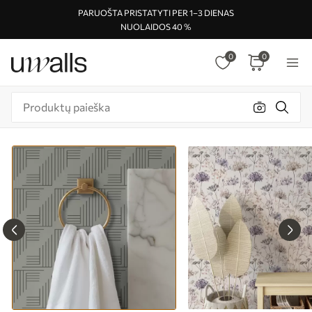
PARUOŠTA PRISTATYTI PER 1–3 DIENAS
NUOLAIDOS 40 %
0
0