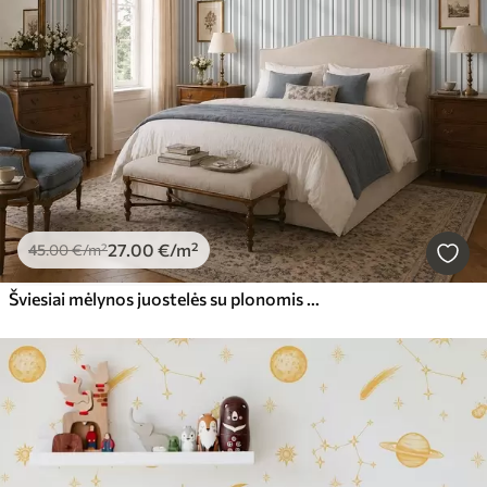
27
.00
€
/m²
45
.00
€
/m²
Šviesiai mėlynos juostelės su plonomis tamsiomis linijomis