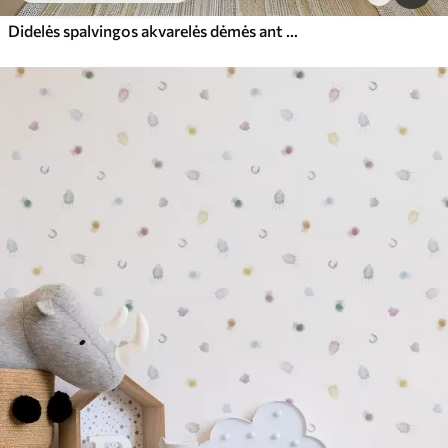
Didelės spalvingos akvarelės dėmės ant balto popieriaus