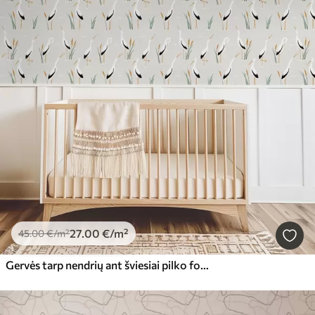
27
.00
€
/m²
45
.00
€
/m²
Gervės tarp nendrių ant šviesiai pilko fono