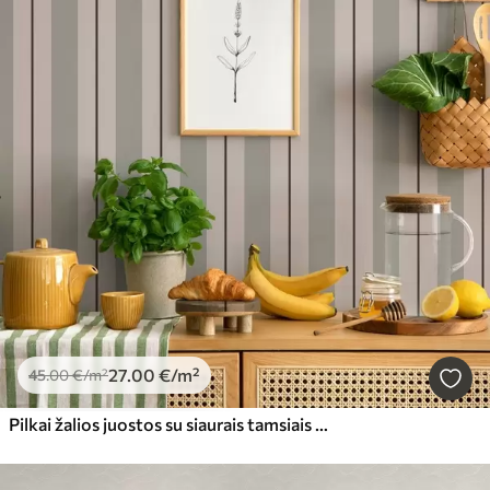
27
.00
€
/m²
45
.00
€
/m²
Pilkai žalios juostos su siaurais tamsiais akcentais