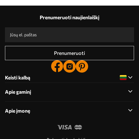
Mūsų privalumai
Atsakymai:
1
Prenumeruoti naujienlaiškį
Gamyba pagal individualius dydžius
Dalyvaukite 2025 m. šventinėse akcijose ir gaukite nuolaidą
Nemokamas profesionalus nuotraukų redagavimas
Reklaminiai kodai su nuolaidomis užsakymui!
Prenumeruoti
Keisti kalbą
Apie gaminį
Apie įmonę