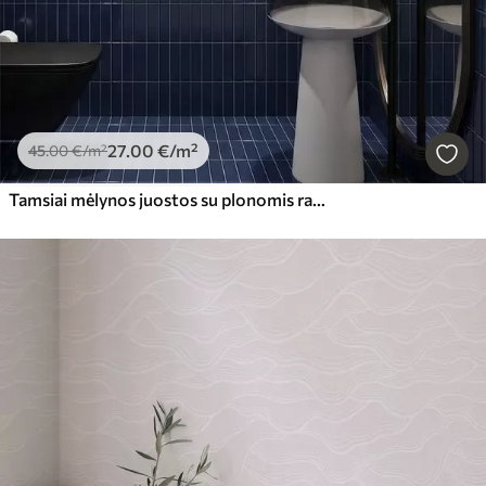
27
.00
€
/m²
45
.00
€
/m²
Tamsiai mėlynos juostos su plonomis raudonomis linijomis