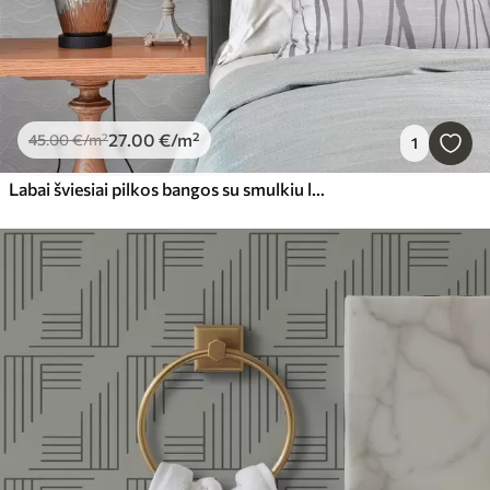
27
.00
€
/m²
45
.00
€
/m²
1
Labai šviesiai pilkos bangos su smulkiu linijų ritmu