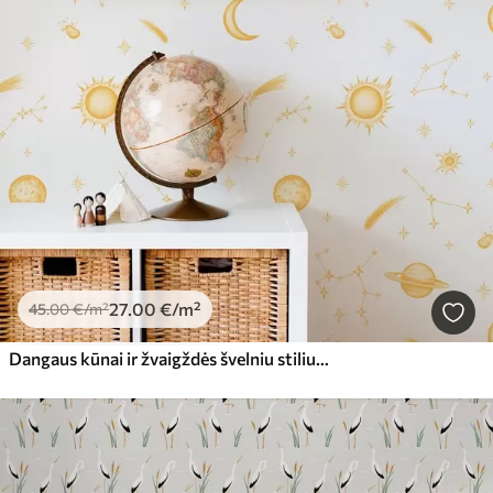
27
.00
€
/m²
45
.00
€
/m²
Dangaus kūnai ir žvaigždės švelniu stiliumi