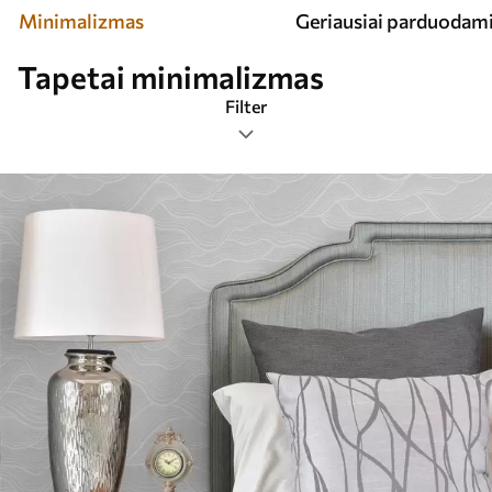
Minimalizmas
Geriausiai parduodam
Tapetai minimalizmas
Filter
Žymos
Populiariausi
Viską iš naujo nustatyti