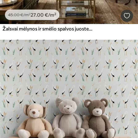
27
.00
€
/m²
45
.00
€
/m²
Žalsvai mėlynos ir smėlio spalvos juostelės su tamsiomis detalėmis