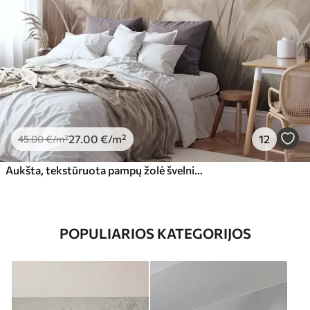
27
.00
€
/m²
12
45
.00
€
/m²
Aukšta, tekstūruota pampų žolė švelniais, šiltais, neutralios spalvos tonais, su neryškiu, šviesiu fonu
POPULIARIOS KATEGORIJOS