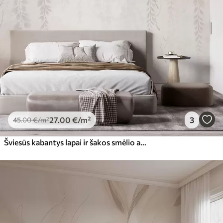
27
.00
€
/m²
3
45
.00
€
/m²
Šviesūs kabantys lapai ir šakos smėlio atspalvių