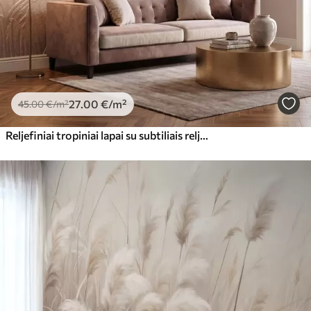
27
.00
€
/m²
45
.00
€
/m²
Reljefiniai tropiniai lapai su subtiliais reljefo elementais šiltų smėlio atspalvių