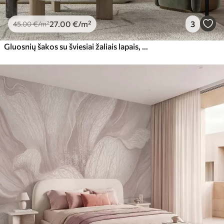
27
.00
€
/m²
3
45
.00
€
/m²
Gluosnių šakos su šviesiai žaliais lapais, nusileidžiančios prieš švelnų foną, tapytos akvarelės stiliumi