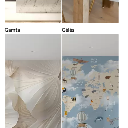
Gamta
Gėlės