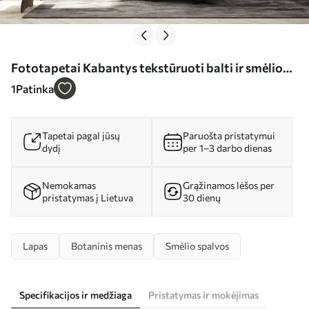
Fototapetai Kabantys tekstūruoti balti ir smėlio
spalvos lapai su švelnia spalvų palete, persikų,
1
Patinka
pilkos ir baltos spalvos subtilus fonas Nr. w09136
Tapetai pagal jūsų
Paruošta pristatymui
dydį
per 1–3 darbo dienas
Nemokamas
Grąžinamos lėšos per
pristatymas į Lietuva
30 dienų
Lapas
Botaninis menas
Smėlio spalvos
Specifikacijos ir medžiaga
Pristatymas ir mokėjimas