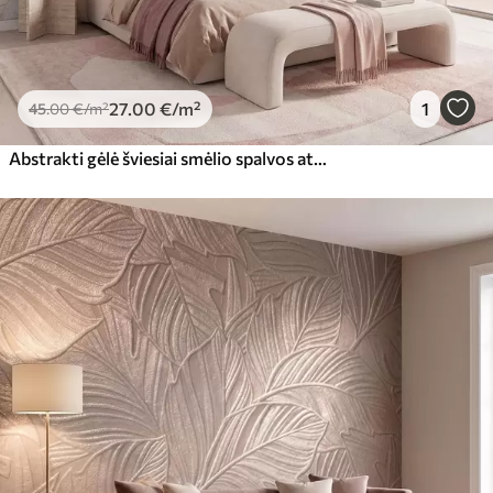
27
.00
€
/m²
1
45
.00
€
/m²
Abstrakti gėlė šviesiai smėlio spalvos atspalviais