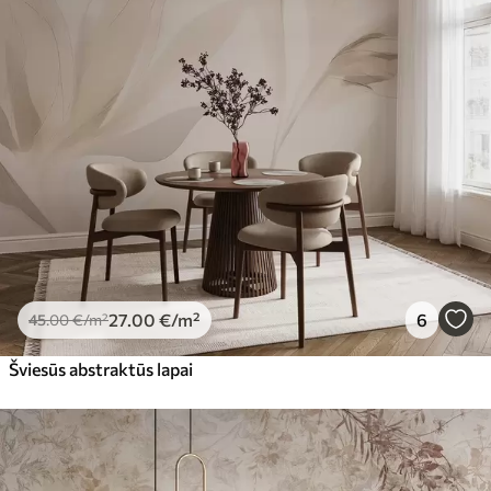
27
.00
€
/m²
6
45
.00
€
/m²
Šviesūs abstraktūs lapai