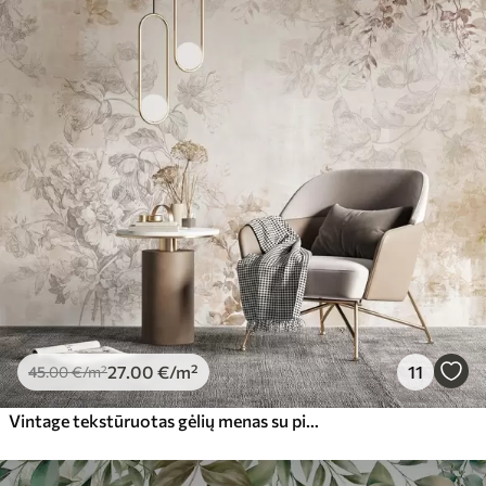
27
.00
€
/m²
11
45
.00
€
/m²
Vintage tekstūruotas gėlių menas su piešimo stiliaus subtiliais sodo gėlių ir lapų iliustracijomis, švelniais pasteliniais smėlio ir sepijos atspalviais