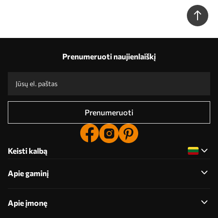
su švelnia spalvų palete, persikų, pilkos ir baltos spalvos
subtilus fonas Nr. w09136
Prenumeruoti naujienlaiškį
Prenumeruoti
Keisti kalbą
Apie gaminį
Apie įmonę