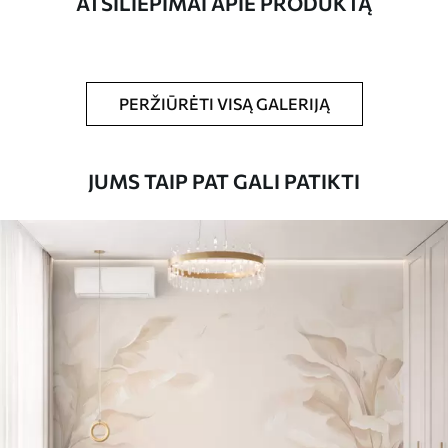
ATSILIEPIMAI APIE PRODUKTĄ
Be to,
Galite padengti laku ir (arba) tapetų
klijais.
Valymas
Tapetus galima švelniai valyti minkšta
PERŽIŪRĖTI VISĄ GALERIJĄ
kempine. Lakuotus tapetus galima valyti
vandeniu.
JUMS TAIP PAT GALI PATIKTI
Taikymo būdas
Sklandus taikymas
Turimos medžiagos
Standartas
45
.00
27
.00
€
/m²
Premiumas
56
.67
34
.00
€
/m²