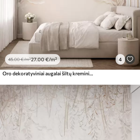
Premium vinilas
65
.00
39
.00
€
/m²
Peel and Stick
81
.65
48
.99
€
/m²
27
.00
€
/m²
4
45
.00
€
/m²
Oro dekoratyviniai augalai šiltų kreminių atspalvių