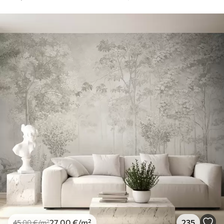
27
.00
€
/m²
235
45
.00
€
/m²