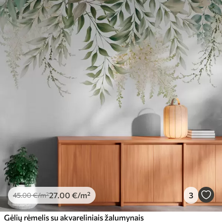
27
.00
€
/m²
3
45
.00
€
/m²
Gėlių rėmelis su akvareliniais žalumynais