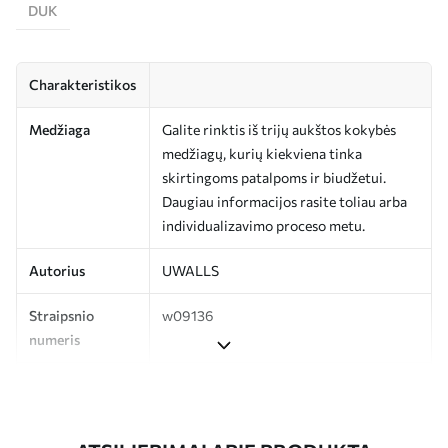
DUK
Charakteristikos
Medžiaga
Galite rinktis iš trijų aukštos kokybės
medžiagų, kurių kiekviena tinka
skirtingoms patalpoms ir biudžetui.
Daugiau informacijos rasite toliau arba
individualizavimo proceso metu.
Autorius
UWALLS
Straipsnio
w09136
numeris
Gamyba
Spausdinamas jūsų nurodyto dydžio
vaizdas, supjaustytas į vienodas iki 50 cm
pločio juosteles.