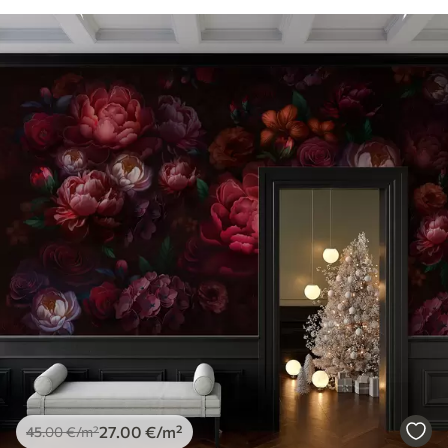
27
.00
€
/m²
45
.00
€
/m²