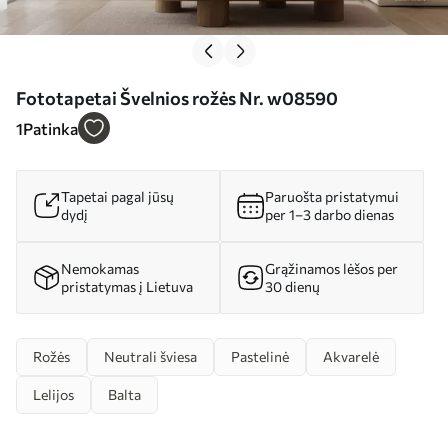
Fototapetai Švelnios rožės Nr. w08590
1
Patinka
Tapetai pagal jūsų
Paruošta pristatymui
dydį
per 1–3 darbo dienas
Nemokamas
Grąžinamos lėšos per
pristatymas į Lietuva
30 dienų
Rožės
Neutrali šviesa
Pastelinė
Akvarelė
Lelijos
Balta