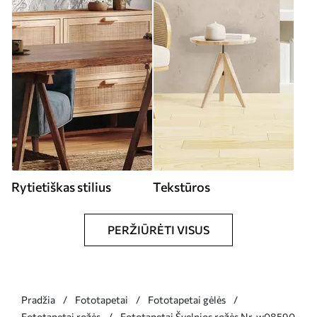
Rytietiškas stilius
Tekstūros
PERŽIŪRĖTI VISUS
Pradžia
Fototapetai
Fototapetai gėlės
Fototapetai rožės
Fototapetai Švelnios rožės Nr. w08590