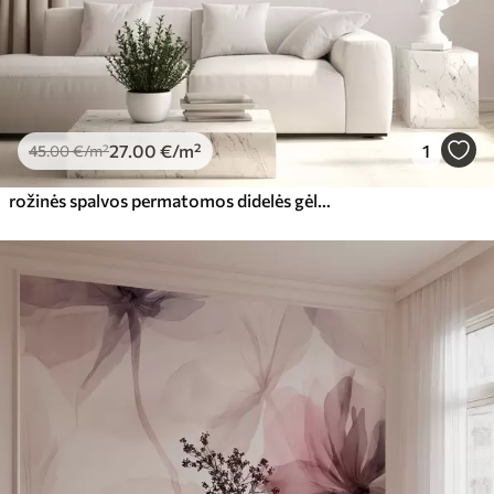
27
.00
€
/m²
1
45
.00
€
/m²
rožinės spalvos permatomos didelės gėlės ant viršaus