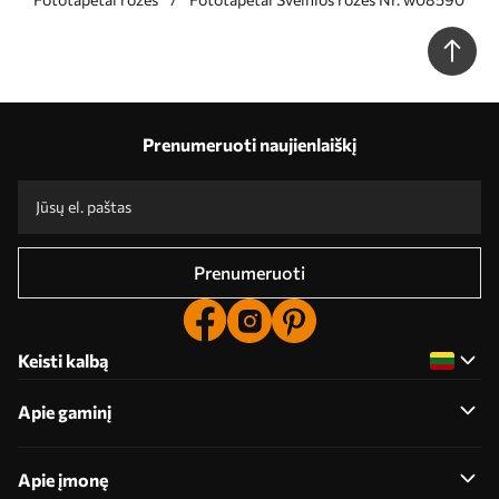
Prenumeruoti naujienlaiškį
Prenumeruoti
Keisti kalbą
Apie gaminį
Apie įmonę