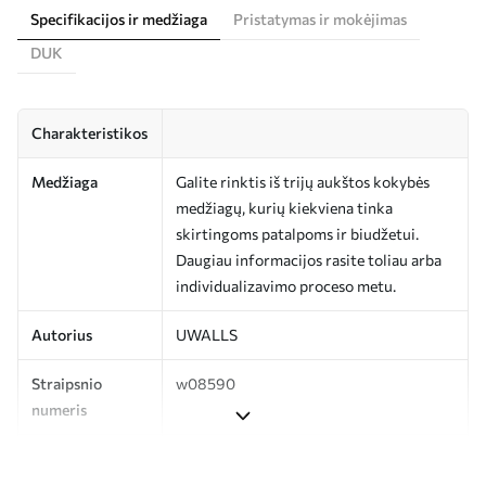
Specifikacijos ir medžiaga
Pristatymas ir mokėjimas
DUK
Charakteristikos
Medžiaga
Galite rinktis iš trijų aukštos kokybės
medžiagų, kurių kiekviena tinka
skirtingoms patalpoms ir biudžetui.
Daugiau informacijos rasite toliau arba
individualizavimo proceso metu.
Autorius
UWALLS
Straipsnio
w08590
numeris
Gamyba
Spausdinamas jūsų nurodyto dydžio
vaizdas, supjaustytas į vienodas iki 50 cm