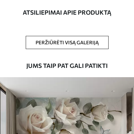
pločio juosteles.
ATSILIEPIMAI APIE PRODUKTĄ
Be to,
Galite padengti laku ir (arba) tapetų
klijais.
Valymas
Tapetus galima švelniai valyti minkšta
PERŽIŪRĖTI VISĄ GALERIJĄ
kempine. Lakuotus tapetus galima valyti
vandeniu.
JUMS TAIP PAT GALI PATIKTI
Taikymo būdas
Sklandus taikymas
Turimos medžiagos
Standartas
45
.00
27
.00
€
/m²
Premiumas