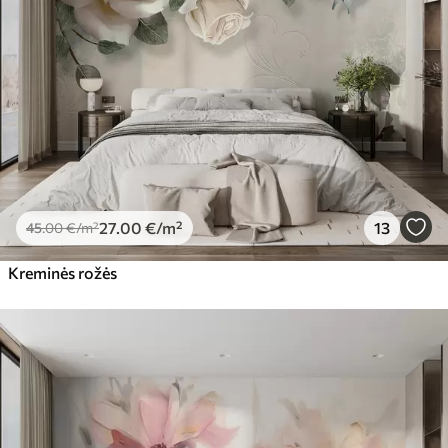
56
.67
34
.00
€
/m²
Premium vinilas
65
.00
39
.00
€
/m²
Peel and Stick
81
.65
48
.99
€
/m²
27
.00
€
/m²
13
45
.00
€
/m²
Kreminės rožės