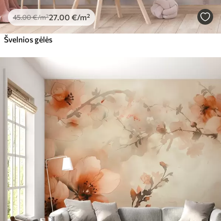
27
.00
€
/m²
45
.00
€
/m²
Švelnios gėlės