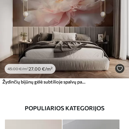
27
.00
€
/m²
45
.00
€
/m²
Žydinčių bijūnų gėlė subtilioje spalvų paletėje
POPULIARIOS KATEGORIJOS