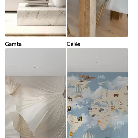
Gamta
Gėlės