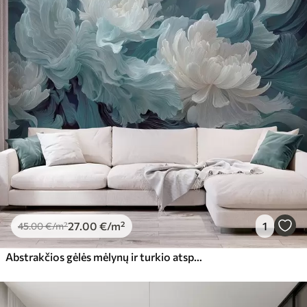
27
.00
€
/m²
1
45
.00
€
/m²
Abstrakčios gėlės mėlynų ir turkio atspalvių