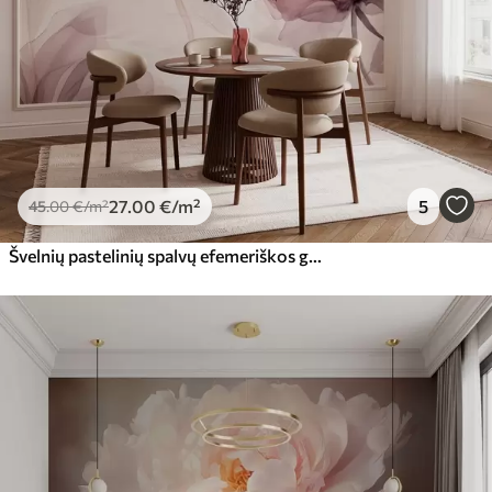
27
.00
€
/m²
5
45
.00
€
/m²
Švelnių pastelinių spalvų efemeriškos gėlės