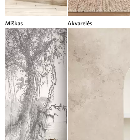
Miškas
Akvarelės