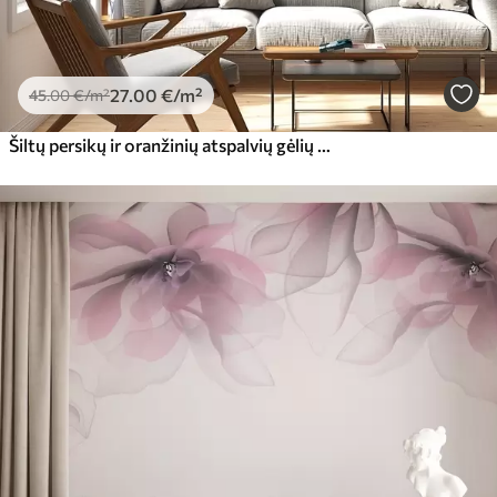
27
.00
€
/m²
45
.00
€
/m²
Šiltų persikų ir oranžinių atspalvių gėlių akvarelės kompozicija