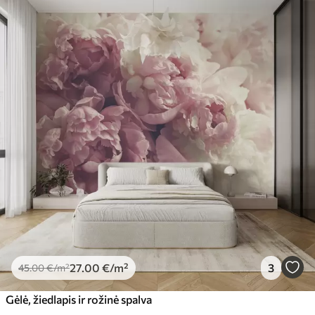
27
.00
€
/m²
3
45
.00
€
/m²
Gėlė, žiedlapis ir rožinė spalva