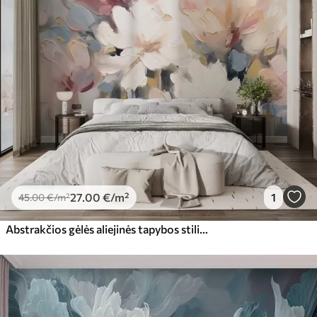
27
.00
€
/m²
1
45
.00
€
/m²
Abstrakčios gėlės aliejinės tapybos stiliumi, švelnių tonų