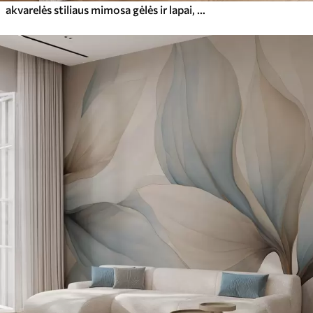
akvarelės stiliaus mimosa gėlės ir lapai, krentantys iš viršaus