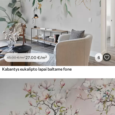
27
.00
€
/m²
6
45
.00
€
/m²
Kabantys eukalipto lapai baltame fone