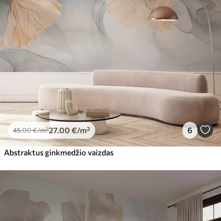
Premiumas
56
.67
34
.00
€
/m²
Premium vinilas
65
.00
39
.00
€
/m²
Peel and Stick
81
.65
48
.99
€
/m²
27
.00
€
/m²
6
45
.00
€
/m²
Abstraktus ginkmedžio vaizdas