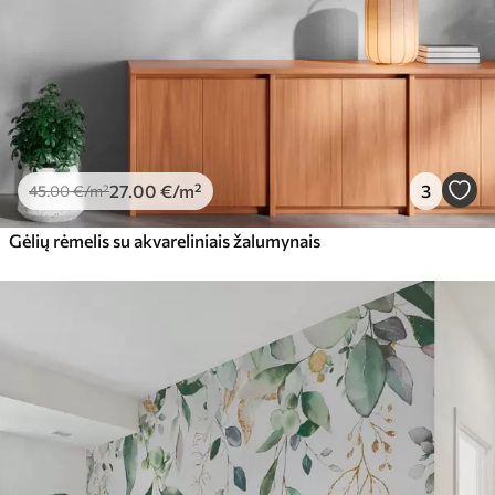
27
.00
€
/m²
3
45
.00
€
/m²
Gėlių rėmelis su akvareliniais žalumynais