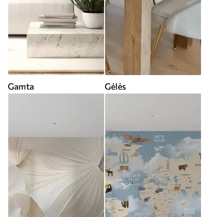
Gamta
Gėlės