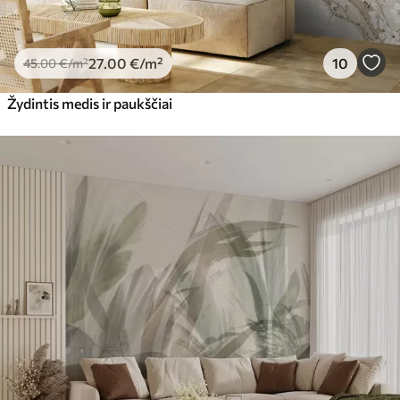
27
.00
€
/m²
10
45
.00
€
/m²
Žydintis medis ir paukščiai