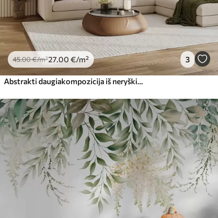
27
.00
€
/m²
3
45
.00
€
/m²
Abstrakti daugiakompozicija iš neryškių, į žolę panašių atogrąžų lapų formų šviesiai žalių ir pilkų atspalvių