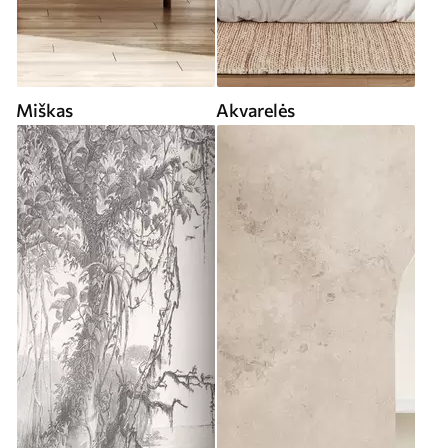
Miškas
Akvarelės