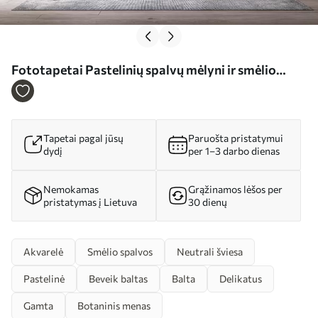
Fototapetai Pastelinių spalvų mėlyni ir smėlio
spalvos ginkmedžio lapai su švelniais žiedlapiais,
plūduriuojančiais ore tekstūriniame fone Nr.
w08578
Tapetai pagal jūsų
Paruošta pristatymui
dydį
per 1–3 darbo dienas
Nemokamas
Grąžinamos lėšos per
pristatymas į Lietuva
30 dienų
Akvarelė
Smėlio spalvos
Neutrali šviesa
Pastelinė
Beveik baltas
Balta
Delikatus
Gamta
Botaninis menas