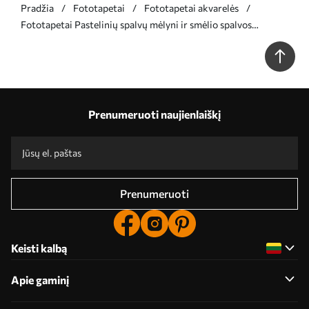
Pradžia
Fototapetai
Fototapetai akvarelės
Fototapetai Pastelinių spalvų mėlyni ir smėlio spalvos
ginkmedžio lapai su švelniais žiedlapiais, plūduriuojančiais ore
tekstūriniame fone Nr. w08578
Prenumeruoti naujienlaiškį
Prenumeruoti
Keisti kalbą
Apie gaminį