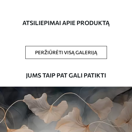
Gamyba
Spausdinamas jūsų nurodyto dydžio
vaizdas, supjaustytas į vienodas iki 50 cm
pločio juosteles.
ATSILIEPIMAI APIE PRODUKTĄ
Be to,
Galite padengti laku ir (arba) tapetų
klijais.
Valymas
Tapetus galima švelniai valyti minkšta
PERŽIŪRĖTI VISĄ GALERIJĄ
kempine. Lakuotus tapetus galima valyti
vandeniu.
JUMS TAIP PAT GALI PATIKTI
Taikymo būdas
Sklandus taikymas
Turimos medžiagos
Standartas
45
.00
27
.00
€
/m²