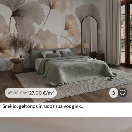
27
.00
€
/m²
3
45
.00
€
/m²
Smėlio, geltonos ir rudos spalvos ginkmedžio lapai, švelnios tekstūros akvarelės efektas, šviesus fonas