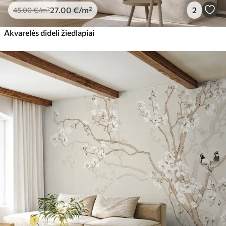
27
.00
€
/m²
2
45
.00
€
/m²
Akvarelės dideli žiedlapiai