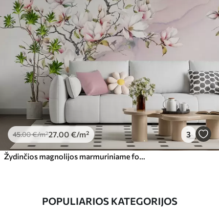
27
.00
€
/m²
3
45
.00
€
/m²
Žydinčios magnolijos marmuriniame fone
POPULIARIOS KATEGORIJOS