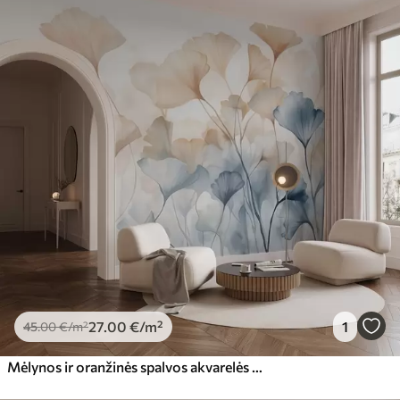
27
.00
€
/m²
1
45
.00
€
/m²
Mėlynos ir oranžinės spalvos akvarelės ginkmedžio lapai, permatomi žiedlapiai, subtilūs stiebai, švelni spalvų paletė