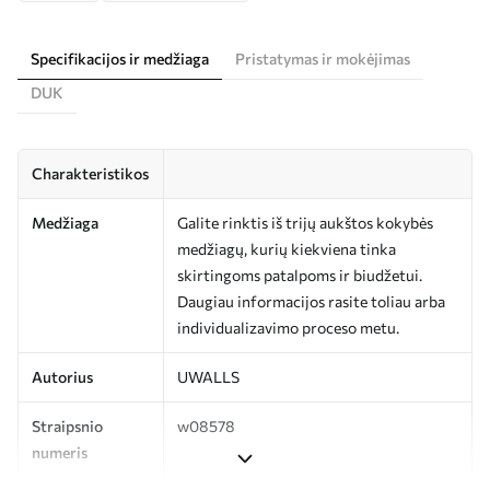
Specifikacijos ir medžiaga
Pristatymas ir mokėjimas
DUK
Charakteristikos
Medžiaga
Galite rinktis iš trijų aukštos kokybės
medžiagų, kurių kiekviena tinka
skirtingoms patalpoms ir biudžetui.
Daugiau informacijos rasite toliau arba
individualizavimo proceso metu.
Autorius
UWALLS
Straipsnio
w08578
numeris