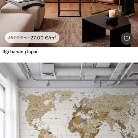
27
.00
€
/m²
45
.00
€
/m²
Ilgi bananų lapai