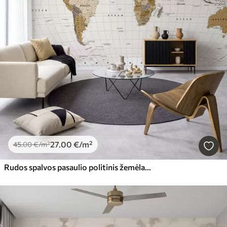
27
.00
€
/m²
45
.00
€
/m²
Rudos spalvos pasaulio politinis žemėlapis su vėliavomis ir pavadinimais anglų kalba