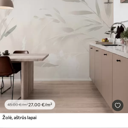
27
.00
€
/m²
45
.00
€
/m²
Žolė, aštrūs lapai