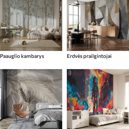
Paauglio kambarys
Erdvės prailgintojai