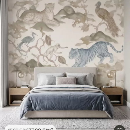
27
.00
€
/m²
45
.00
€
/m²