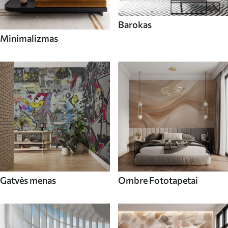
Barokas
Minimalizmas
Gatvės menas
Ombre Fototapetai