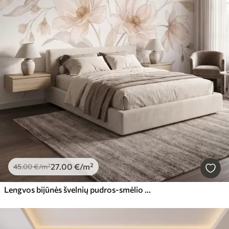
27
.00
€
/m²
45
.00
€
/m²
Lengvos bijūnės švelnių pudros-smėlio atspalvių