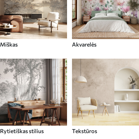
Miškas
Akvarelės
Rytietiškas stilius
Tekstūros