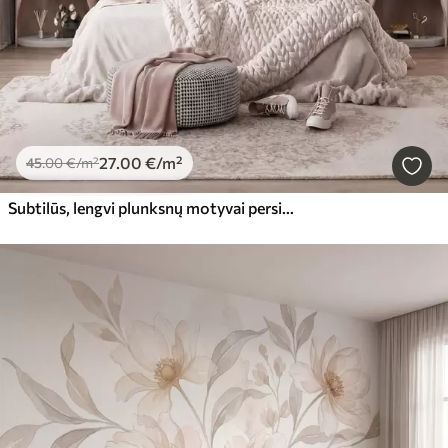
27
.00
€
/m²
45
.00
€
/m²
Subtilūs, lengvi plunksnų motyvai persikų-rožinės spalvos migloje su švelniu blizgesiu