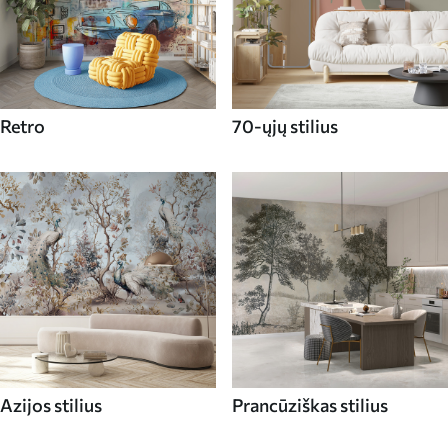
Retro
70-ųjų stilius
Azijos stilius
Prancūziškas stilius