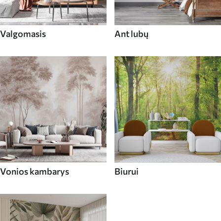
Valgomasis
Ant lubų
Vonios kambarys
Biurui