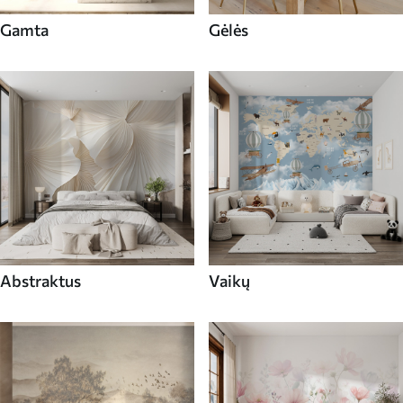
Gamta
Gėlės
Abstraktus
Vaikų