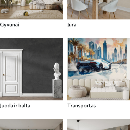
Gyvūnai
Jūra
Juoda ir balta
Transportas