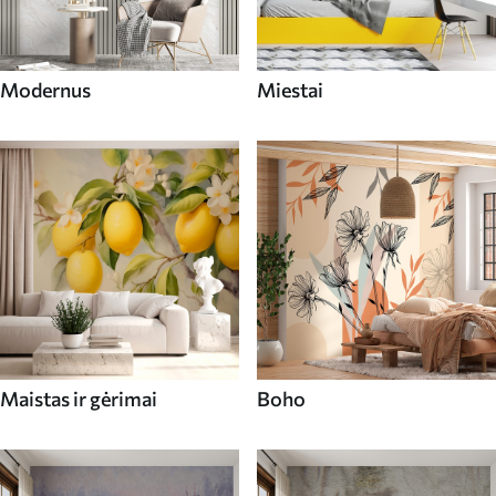
Modernus
Miestai
Maistas ir gėrimai
Boho