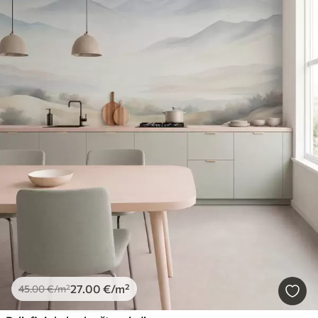
27
.00
€
/m²
45
.00
€
/m²