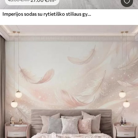
Imperijos sodas su rytietiško stiliaus gyvūnais — beždžione, leopardu, tigru, povu ir garneliu