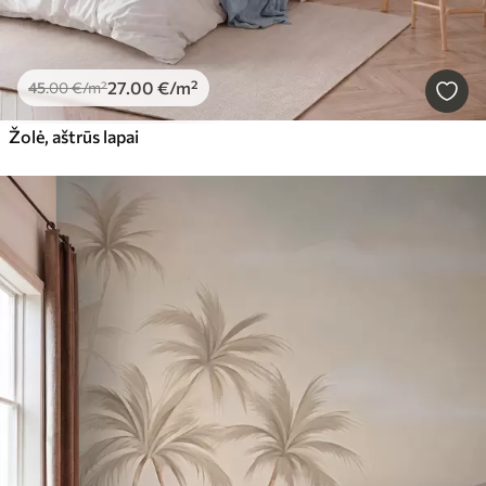
27
.00
€
/m²
45
.00
€
/m²
Žolė, aštrūs lapai