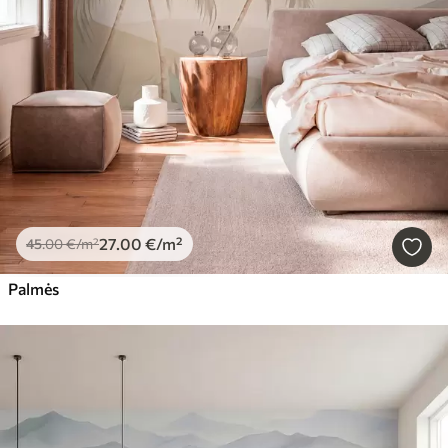
27
.00
€
/m²
45
.00
€
/m²
Palmės