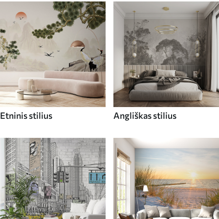
Etninis stilius
Angliškas stilius