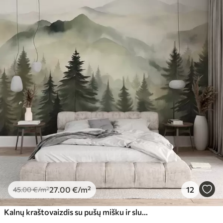
27
.00
€
/m²
12
45
.00
€
/m²
Kalnų kraštovaizdis su pušų mišku ir sluoksniuotais kalnais auštant su lengvu rūku akvarelės imitacijos menas