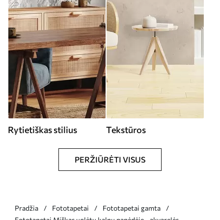
Rytietiškas stilius
Tekstūros
PERŽIŪRĖTI VISUS
Pradžia
Fototapetai
Fototapetai gamta
Fototapetai Miškas uolėtų kalnų papėdėje - akvarelės