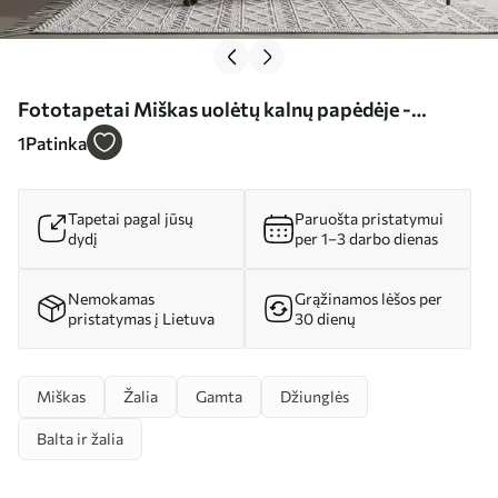
Fototapetai Miškas uolėtų kalnų papėdėje -
akvarelės imitacija Nr. w02587
1
Patinka
Tapetai pagal jūsų
Paruošta pristatymui
dydį
per 1–3 darbo dienas
Nemokamas
Grąžinamos lėšos per
pristatymas į Lietuva
30 dienų
Miškas
Žalia
Gamta
Džiunglės
Balta ir žalia