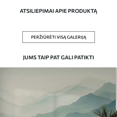
pločio juosteles.
ATSILIEPIMAI APIE PRODUKTĄ
Be to,
Galite padengti laku ir (arba) tapetų
klijais.
Valymas
Tapetus galima švelniai valyti minkšta
PERŽIŪRĖTI VISĄ GALERIJĄ
kempine. Lakuotus tapetus galima valyti
vandeniu.
JUMS TAIP PAT GALI PATIKTI
Taikymo būdas
Sklandus taikymas
Turimos medžiagos
Standartas
45
.00
27
.00
€
/m²
Premiumas