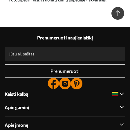
imitacija Nr. w02587
Prenumeruoti naujienlaiškį
Prenumeruoti
Keisti kalbą
Apie gaminį
Apie įmonę