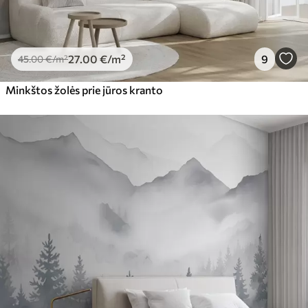
27
.00
€
/m²
9
45
.00
€
/m²
Minkštos žolės prie jūros kranto