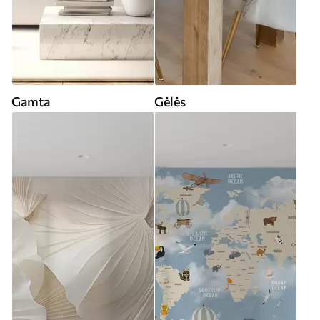
Gamta
Gėlės