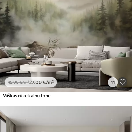
27
.00
€
/m²
11
45
.00
€
/m²
Miškas rūke kalnų fone