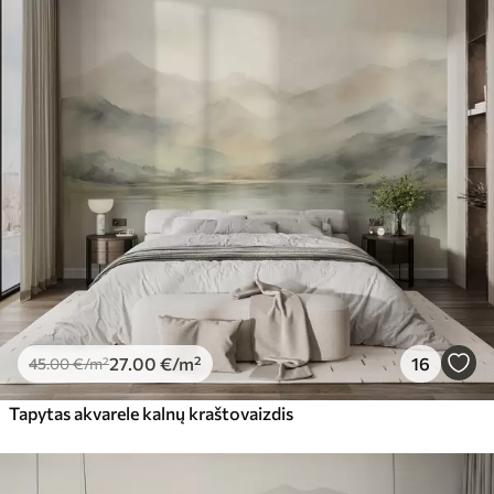
27
.00
€
/m²
16
45
.00
€
/m²
Tapytas akvarele kalnų kraštovaizdis