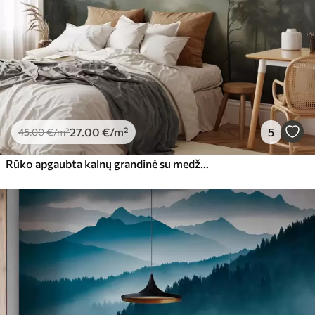
27
.00
€
/m²
5
45
.00
€
/m²
Rūko apgaubta kalnų grandinė su medžiais, rūkas, debesuotas dangus, prislopintos spalvos, peizažo tapybos stilius