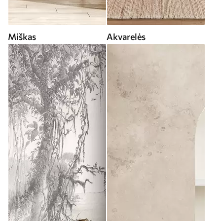
Miškas
Akvarelės