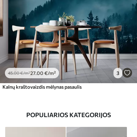
27
.00
€
/m²
3
45
.00
€
/m²
Kalnų kraštovaizdis mėlynas pasaulis
POPULIARIOS KATEGORIJOS