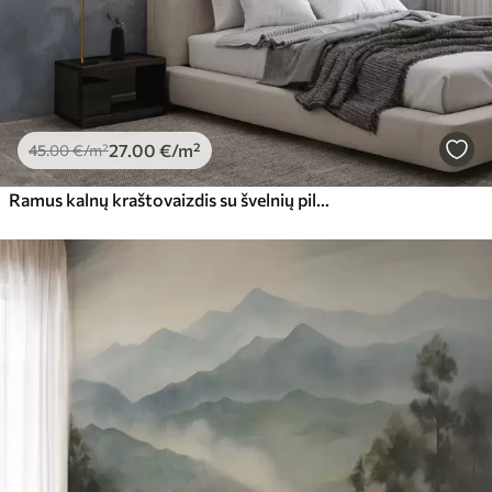
27
.00
€
/m²
45
.00
€
/m²
Ramus kalnų kraštovaizdis su švelnių pilkų ir mėlynų atspalvių miglotais miškais