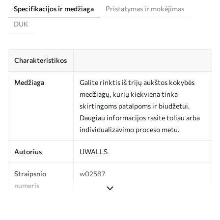
Specifikacijos ir medžiaga
Pristatymas ir mokėjimas
DUK
Charakteristikos
Medžiaga
Galite rinktis iš trijų aukštos kokybės
medžiagų, kurių kiekviena tinka
skirtingoms patalpoms ir biudžetui.
Daugiau informacijos rasite toliau arba
individualizavimo proceso metu.
Autorius
UWALLS
Straipsnio
w02587
numeris
Gamyba
Spausdinamas jūsų nurodyto dydžio
vaizdas, supjaustytas į vienodas iki 50 cm