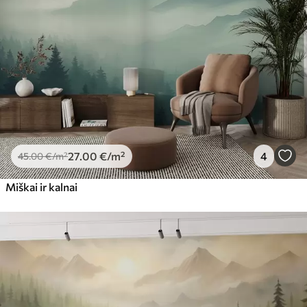
56
.67
34
.00
€
/m²
Premium vinilas
65
.00
39
.00
€
/m²
Peel and Stick
81
.65
48
.99
€
/m²
27
.00
€
/m²
4
45
.00
€
/m²
Miškai ir kalnai