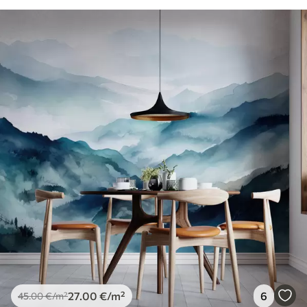
27
.00
€
/m²
6
45
.00
€
/m²