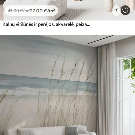
27
.00
€
/m²
1
45
.00
€
/m²
Kalnų viršūnės ir perėjos, akvarelė, peizažas, peizažas, mėlyna, pilka spalva