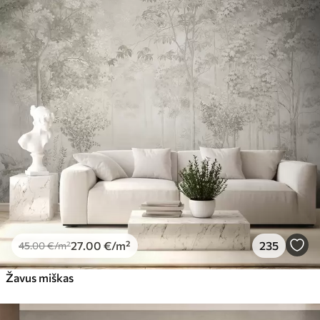
Standartas
45
.00
27
.00
€
/m²
Premiumas
56
.67
34
.00
€
/m²
Premium vinilas
65
.00
39
.00
€
/m²
Peel and Stick
81
.65
48
.99
€
/m²
27
.00
€
/m²
235
45
.00
€
/m²
Žavus miškas