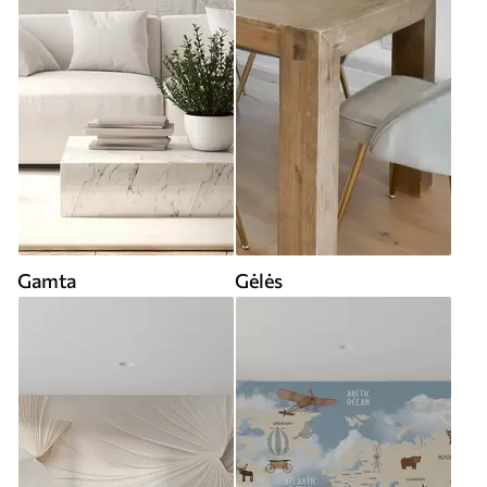
Gamta
Gėlės