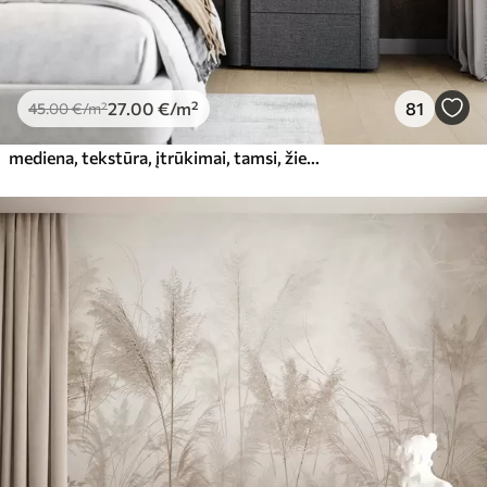
27
.00
€
/m²
81
45
.00
€
/m²
mediena, tekstūra, įtrūkimai, tamsi, žievė, paviršius