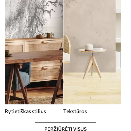
Rytietiškas stilius
Tekstūros
PERŽIŪRĖTI VISUS