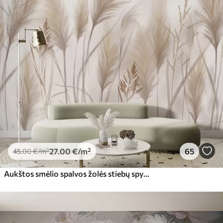
27
.00
€
/m²
65
45
.00
€
/m²
Aukštos smėlio spalvos žolės stiebų spygliukai, siūbuojantys vėjyje, švelniame, šviesiame fone