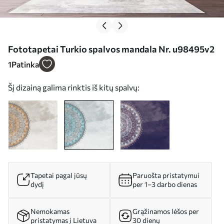
Fototapetai Turkio spalvos mandala Nr. u98495v2
1
Patinka
Šį dizainą galima rinktis iš kitų spalvų:
Tapetai pagal jūsų
Paruošta pristatymui
dydį
per 1–3 darbo dienas
Nemokamas
Grąžinamos lėšos per
pristatymas į Lietuva
30 dienų