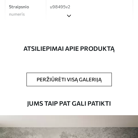
Straipsnio
u98495v2
numeris
Gamyba
Spausdinamas jūsų nurodyto dydžio
vaizdas, supjaustytas į vienodas iki 50 cm
pločio juosteles.
ATSILIEPIMAI APIE PRODUKTĄ
Be to,
Galite padengti laku ir (arba) tapetų
klijais.
Valymas
Tapetus galima švelniai valyti minkšta
PERŽIŪRĖTI VISĄ GALERIJĄ
kempine. Lakuotus tapetus galima valyti
vandeniu.
JUMS TAIP PAT GALI PATIKTI
Taikymo būdas
Sklandus taikymas
Turimos medžiagos