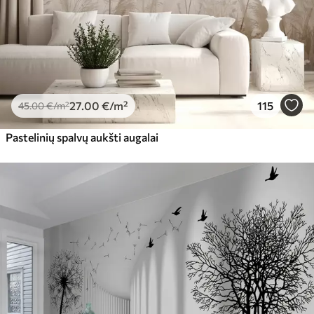
27
.00
€
/m²
115
45
.00
€
/m²
Pastelinių spalvų aukšti augalai