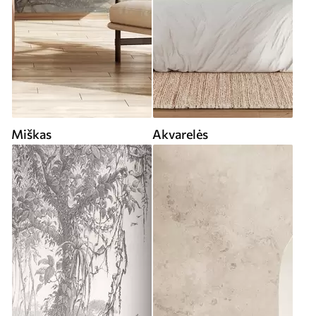
Miškas
Akvarelės