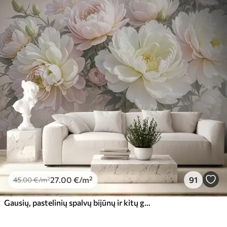
27
.00
€
/m²
91
45
.00
€
/m²
Gausių, pastelinių spalvų bijūnų ir kitų gėlių puokštė švelniame, neryškiame fone