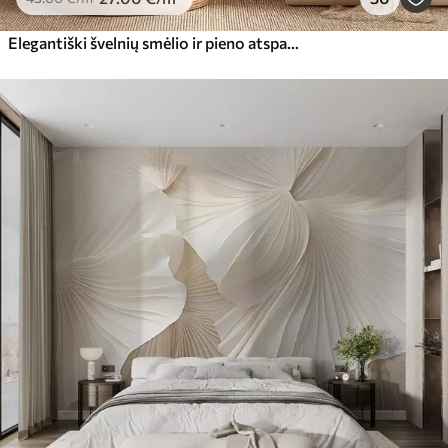
Elegantiški švelnių smėlio ir pieno atspalvių pampų žolės žiedai