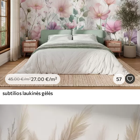
27
.00
€
/m²
57
45
.00
€
/m²
subtilios laukinės gėlės