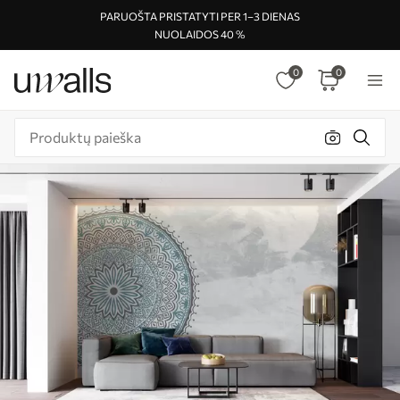
PARUOŠTA PRISTATYTI PER 1–3 DIENAS
NUOLAIDOS 40 %
0
0