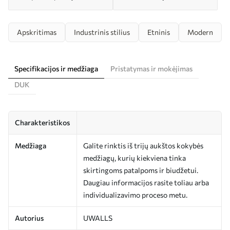
Apskritimas
Industrinis stilius
Etninis
Modern
Specifikacijos ir medžiaga
Pristatymas ir mokėjimas
DUK
Charakteristikos
Medžiaga
Galite rinktis iš trijų aukštos kokybės
medžiagų, kurių kiekviena tinka
skirtingoms patalpoms ir biudžetui.
Daugiau informacijos rasite toliau arba
individualizavimo proceso metu.
Autorius
UWALLS