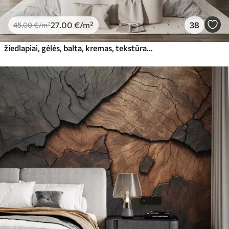
27
.00
€
/m²
38
45
.00
€
/m²
žiedlapiai, gėlės, balta, kremas, tekstūra, švelnumas, dekoratyvinis