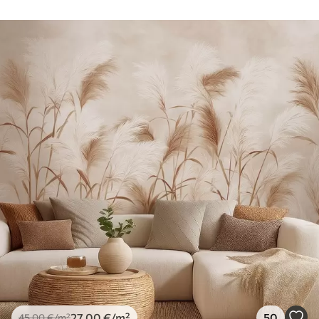
27
.00
€
/m²
50
45
.00
€
/m²