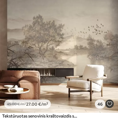
27
.00
€
/m²
46
45
.00
€
/m²
Tekstūruotas senovinis kraštovaizdis su medžiu prie upės ir debesuotu dangumi, sepijos atspalvių gamtos menas