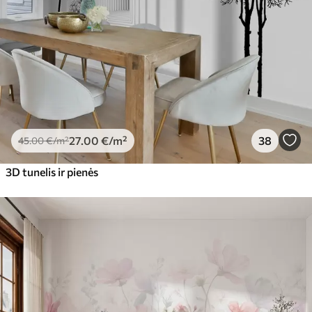
27
.00
€
/m²
38
45
.00
€
/m²
3D tunelis ir pienės