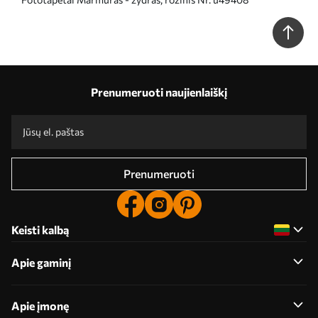
Prenumeruoti naujienlaiškį
Prenumeruoti
Keisti kalbą
Apie gaminį
Apie įmonę