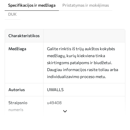
Specifikacijos ir medžiaga
Pristatymas ir mokėjimas
DUK
Charakteristikos
Medžiaga
Galite rinktis iš trijų aukštos kokybės
medžiagų, kurių kiekviena tinka
skirtingoms patalpoms ir biudžetui.
Daugiau informacijos rasite toliau arba
individualizavimo proceso metu.
Autorius
UWALLS
Straipsnio
u49408
numeris
Gamyba
Spausdinamas jūsų nurodyto dydžio
vaizdas, supjaustytas į vienodas iki 50 cm