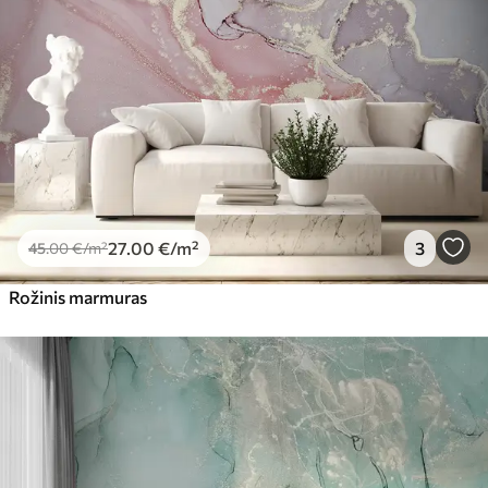
56
.67
34
.00
€
/m²
Premium vinilas
65
.00
39
.00
€
/m²
Peel and Stick
81
.65
48
.99
€
/m²
27
.00
€
/m²
3
45
.00
€
/m²
Rožinis marmuras