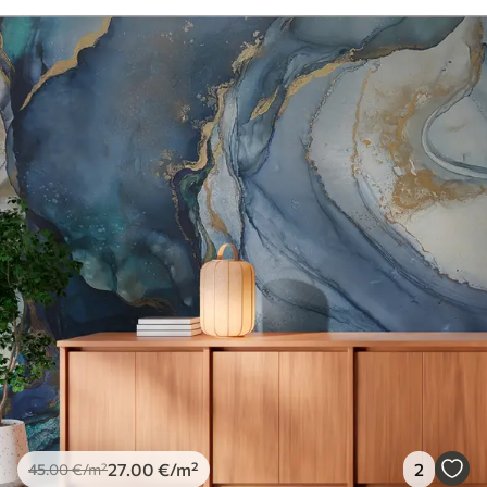
27
.00
€
/m²
2
45
.00
€
/m²