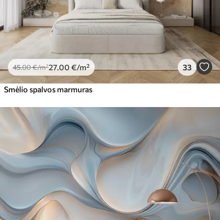
27
.00
€
/m²
33
45
.00
€
/m²
Smėlio spalvos marmuras