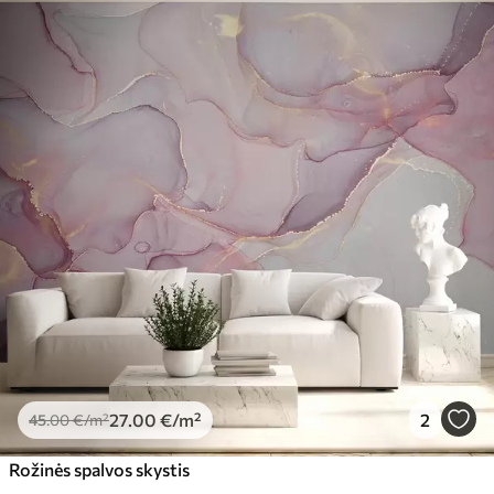
27
.00
€
/m²
2
45
.00
€
/m²
Rožinės spalvos skystis