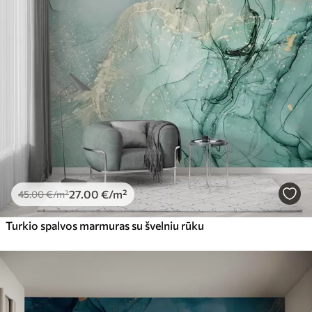
27
.00
€
/m²
45
.00
€
/m²
Turkio spalvos marmuras su švelniu rūku