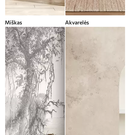
Miškas
Akvarelės