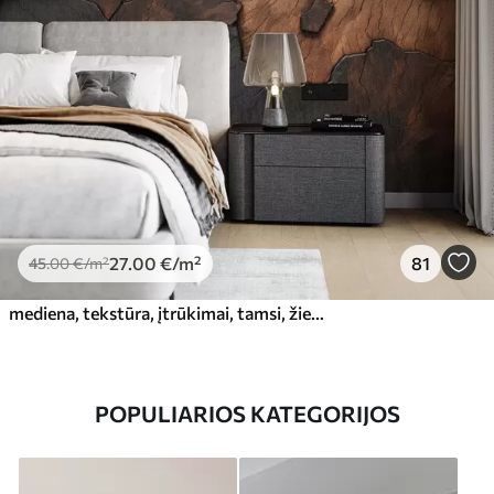
27
.00
€
/m²
81
45
.00
€
/m²
mediena, tekstūra, įtrūkimai, tamsi, žievė, paviršius
POPULIARIOS KATEGORIJOS