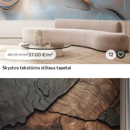
27
.00
€
/m²
12
45
.00
€
/m²
Skystos tekstūros stiliaus tapetai