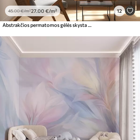
27
.00
€
/m²
12
45
.00
€
/m²
Abstrakčios permatomos gėlės skysta akvarelė