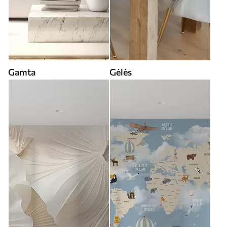
Gamta
Gėlės