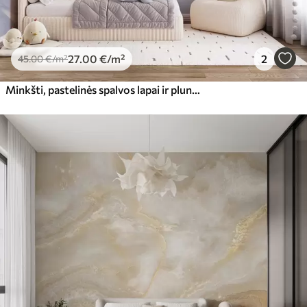
27
.00
€
/m²
2
45
.00
€
/m²
Minkšti, pastelinės spalvos lapai ir plunksnos rožinės, mėlynos ir geltonos spalvų atspalviais, abstraktus ir tekstūruotas spaudinys