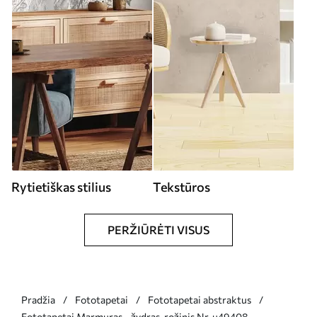
Rytietiškas stilius
Tekstūros
PERŽIŪRĖTI VISUS
Pradžia
Fototapetai
Fototapetai abstraktus
Fototapetai Marmuras - žydras, rožinis Nr. u49408