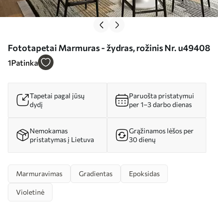
Fototapetai Marmuras - žydras, rožinis Nr. u49408
1
Patinka
Tapetai pagal jūsų
Paruošta pristatymui
dydį
per 1–3 darbo dienas
Nemokamas
Grąžinamos lėšos per
pristatymas į Lietuva
30 dienų
Marmuravimas
Gradientas
Epoksidas
Violetinė