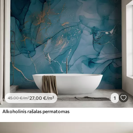
27
.00
€
/m²
1
45
.00
€
/m²
Alkoholinis rašalas permatomas