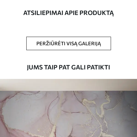
pločio juosteles.
ATSILIEPIMAI APIE PRODUKTĄ
Be to,
Galite padengti laku ir (arba) tapetų
klijais.
Valymas
Tapetus galima švelniai valyti minkšta
PERŽIŪRĖTI VISĄ GALERIJĄ
kempine. Lakuotus tapetus galima valyti
vandeniu.
JUMS TAIP PAT GALI PATIKTI
Taikymo būdas
Sklandus taikymas
Turimos medžiagos
Standartas
45
.00
27
.00
€
/m²
Premiumas