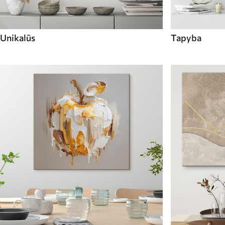
Unikalūs
Tapyba