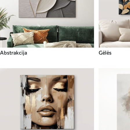
Abstrakcija
Gėlės