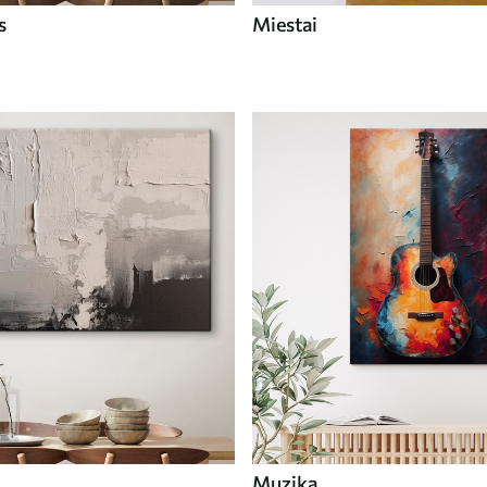
s
Miestai
Muzika