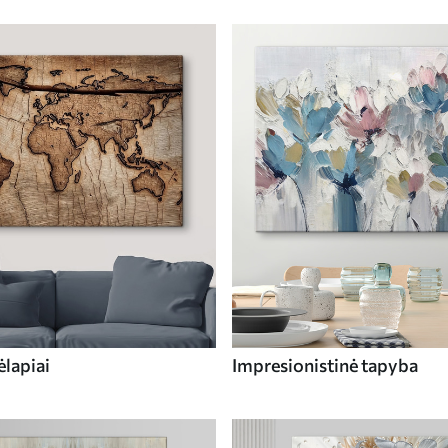
ėlapiai
Impresionistinė tapyba