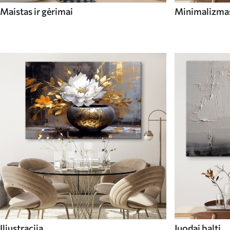
Maistas ir gėrimai
Minimalizma
Iliustracija
Juodai balti