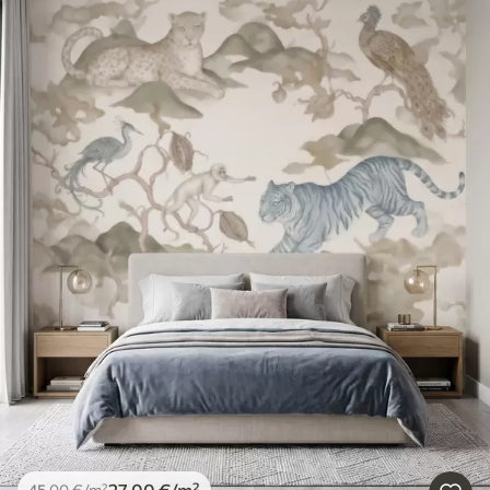
27
.00
€
/m²
45
.00
€
/m²