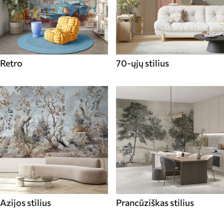
Retro
70-ųjų stilius
Azijos stilius
Prancūziškas stilius