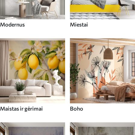
Modernus
Miestai
Maistas ir gėrimai
Boho