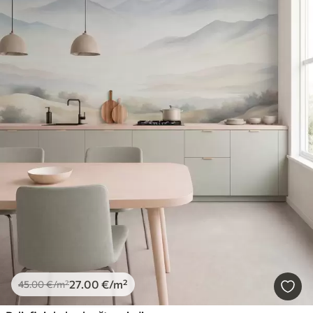
27
.00
€
/m²
45
.00
€
/m²