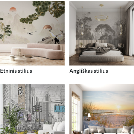
Etninis stilius
Angliškas stilius