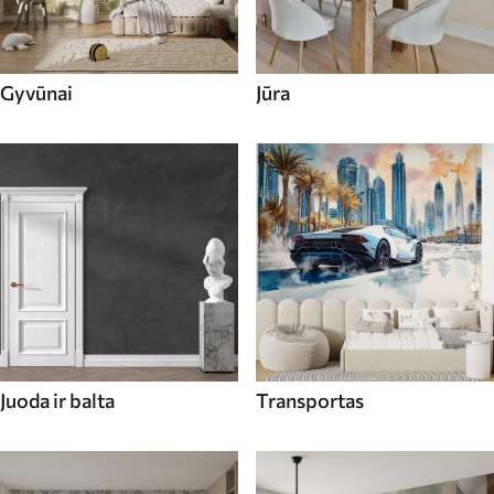
Gyvūnai
Jūra
Juoda ir balta
Transportas