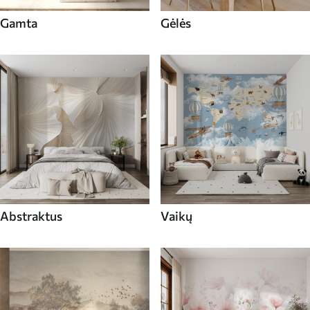
Gamta
Gėlės
Abstraktus
Vaikų