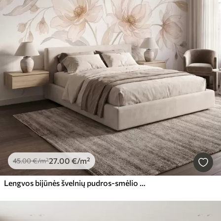
27
.00
€
/m²
45
.00
€
/m²
Lengvos bijūnės švelnių pudros-smėlio atspalvių