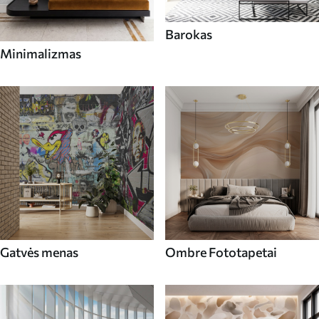
Barokas
Minimalizmas
Gatvės menas
Ombre Fototapetai