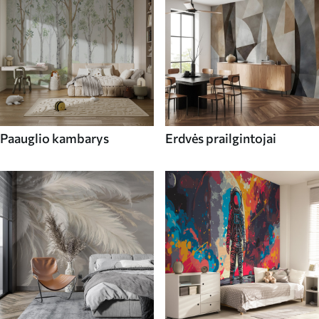
Paauglio kambarys
Erdvės prailgintojai