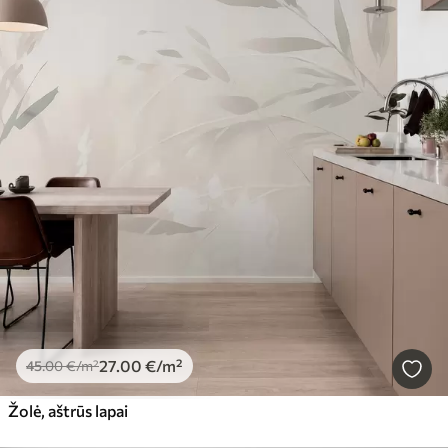
27
.00
€
/m²
45
.00
€
/m²
Žolė, aštrūs lapai