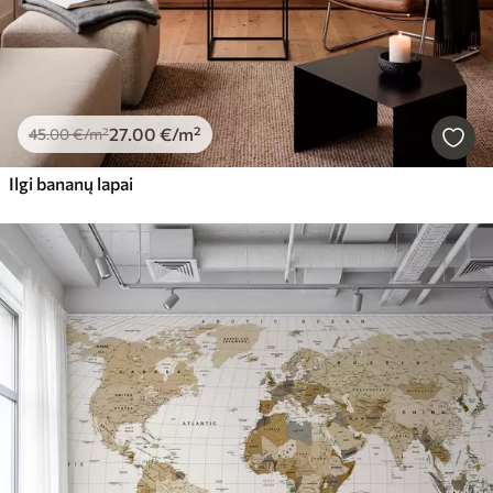
27
.00
€
/m²
45
.00
€
/m²
Ilgi bananų lapai