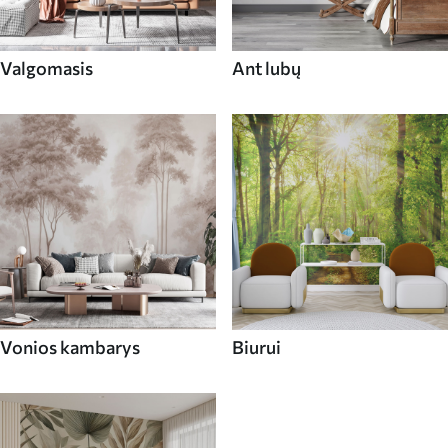
Valgomasis
Ant lubų
Vonios kambarys
Biurui