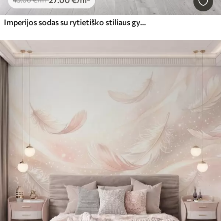
Imperijos sodas su rytietiško stiliaus gyvūnais — beždžione, leopardu, tigru, povu ir garneliu