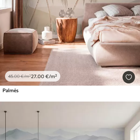
27
.00
€
/m²
45
.00
€
/m²
Palmės