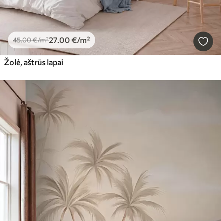
27
.00
€
/m²
45
.00
€
/m²
Žolė, aštrūs lapai