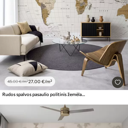
27
.00
€
/m²
45
.00
€
/m²
Rudos spalvos pasaulio politinis žemėlapis su vėliavomis ir pavadinimais anglų kalba