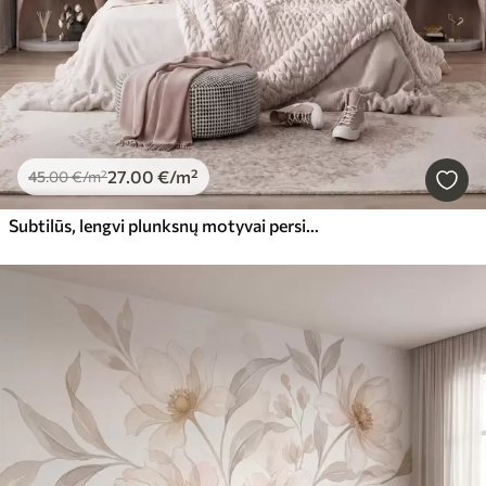
27
.00
€
/m²
45
.00
€
/m²
Subtilūs, lengvi plunksnų motyvai persikų-rožinės spalvos migloje su švelniu blizgesiu