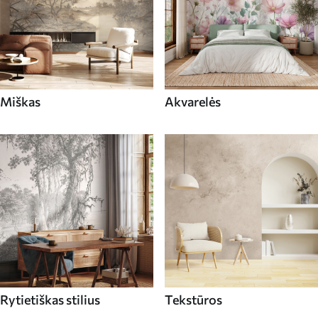
Miškas
Akvarelės
Rytietiškas stilius
Tekstūros