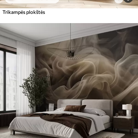
Trikampės plokštės