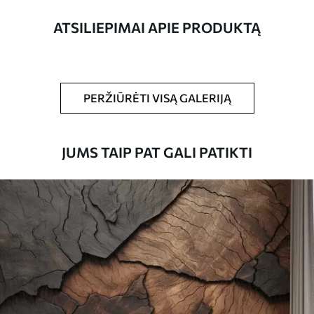
pločio juosteles.
ATSILIEPIMAI APIE PRODUKTĄ
Be to,
Galite padengti laku ir (arba) tapetų
klijais.
Valymas
Tapetus galima švelniai valyti minkšta
PERŽIŪRĖTI VISĄ GALERIJĄ
kempine. Lakuotus tapetus galima valyti
vandeniu.
JUMS TAIP PAT GALI PATIKTI
Taikymo būdas
Sklandus taikymas
Turimos medžiagos
Standartas
45
.00
27
.00
€
/m²
Premiumas