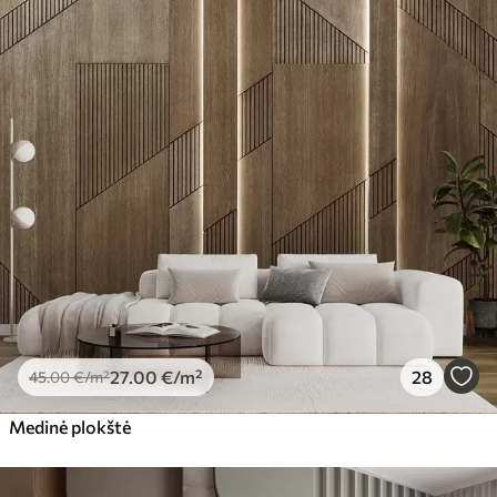
27
.00
€
/m²
28
45
.00
€
/m²
Medinė plokštė