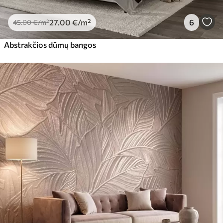
27
.00
€
/m²
6
45
.00
€
/m²
Abstrakčios dūmų bangos