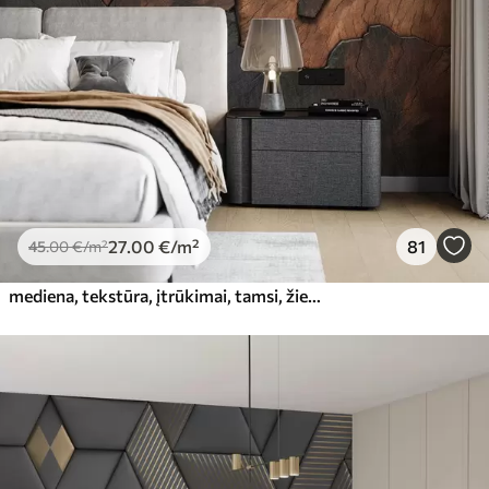
56
.67
34
.00
€
/m²
Premium vinilas
65
.00
39
.00
€
/m²
Peel and Stick
81
.65
48
.99
€
/m²
27
.00
€
/m²
81
45
.00
€
/m²
mediena, tekstūra, įtrūkimai, tamsi, žievė, paviršius