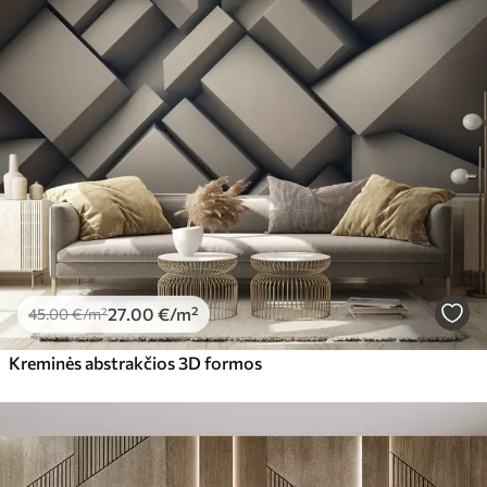
27
.00
€
/m²
45
.00
€
/m²
Kreminės abstrakčios 3D formos