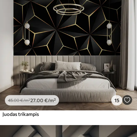
27
.00
€
/m²
15
45
.00
€
/m²
Juodas trikampis