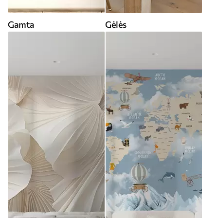
Gamta
Gėlės