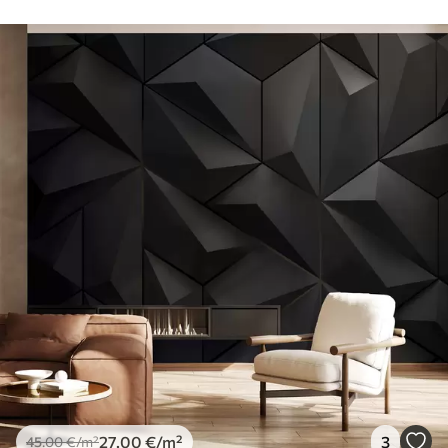
27
.00
€
/m²
3
45
.00
€
/m²