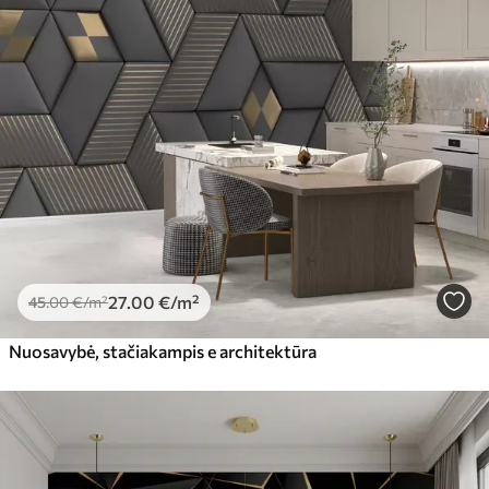
27
.00
€
/m²
45
.00
€
/m²
Nuosavybė, stačiakampis e architektūra