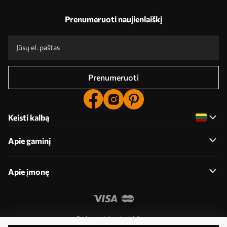
Prenumeruoti naujienlaiškį
Prenumeruoti
Keisti kalbą
Apie gaminį
Apie įmonę
Redaguoti slapukų leidimus