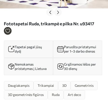
Fototapetai Ruda, trikampė e pilka Nr. u93417
Tapetai pagal jūsų
Paruošta pristatymui
dydį
per 1–3 darbo dienas
Nemokamas
Grąžinamos lėšos per
pristatymas į Lietuva
30 dienų
Daugiakampis
Trikampiai
3D
Geometrinis
3D geometrinės figūros
Ruda
Art deco