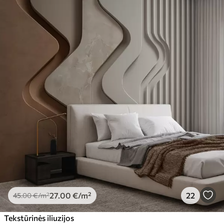
27
.00
€
/m²
22
45
.00
€
/m²
Tekstūrinės iliuzijos