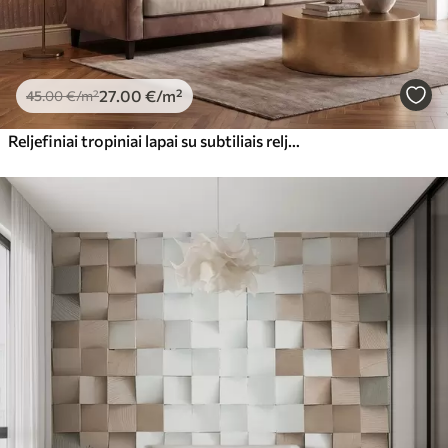
27
.00
€
/m²
45
.00
€
/m²
Reljefiniai tropiniai lapai su subtiliais reljefo elementais šiltų smėlio atspalvių