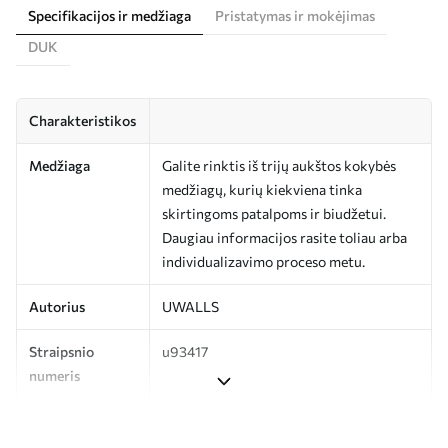
Specifikacijos ir medžiaga
Pristatymas ir mokėjimas
DUK
Charakteristikos
Medžiaga
Galite rinktis iš trijų aukštos kokybės
medžiagų, kurių kiekviena tinka
skirtingoms patalpoms ir biudžetui.
Daugiau informacijos rasite toliau arba
individualizavimo proceso metu.
Autorius
UWALLS
Straipsnio
u93417
numeris
Gamyba
Spausdinamas jūsų nurodyto dydžio
vaizdas, supjaustytas į vienodas iki 50 cm