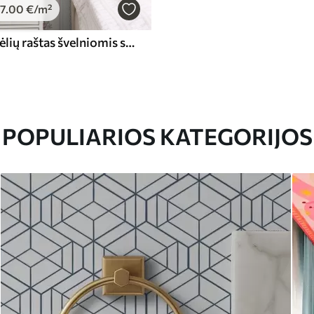
7
.00
€
/m²
Juostuotas gėlių raštas švelniomis spalvomis
POPULIARIOS KATEGORIJOS