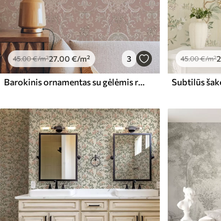
27
.00
€
/m²
3
2
45
.00
€
/m²
45
.00
€
/m²
Barokinis ornamentas su gėlėmis rausvame fone