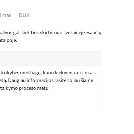
jimas
DUK
lvos gali šiek tiek skirtis nuo svetainėje esančių
atalpoje.
tos kokybės medžiagų, kurių kiekviena atitinka
žetą. Daugiau informacijos rasite toliau šiame
itaikymo proceso metu.