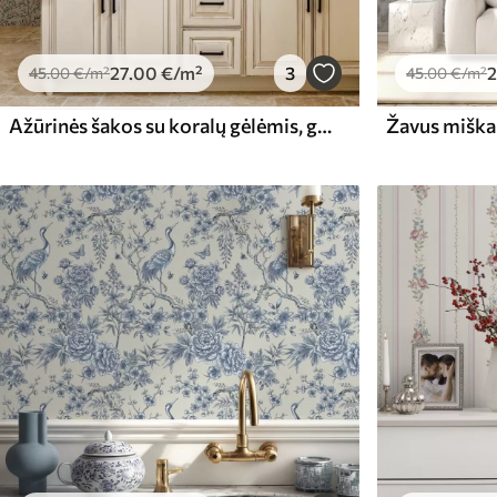
27
.00
€
/m²
3
2
45
.00
€
/m²
45
.00
€
/m²
Ažūrinės šakos su koralų gėlėmis, gėlių raštas
Žavus miška