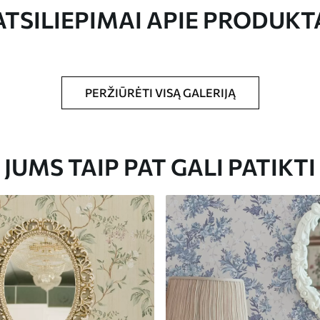
ATSILIEPIMAI APIE PRODUKT
dydžio vaizdas, supjaustytas į vienodas iki 50
 tapetų klijais.
PERŽIŪRĖTI VISĄ GALERIJĄ
yti minkšta kempine. Lakuotus tapetus galima
JUMS TAIP PAT GALI PATIKTI
Premium vinilas
65
.00
39
.00
€
/m²