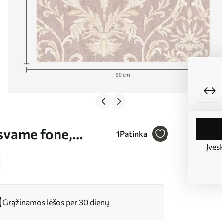
usvame fone,
1
Patinka
Įves
Grąžinamos lėšos per 30 dienų