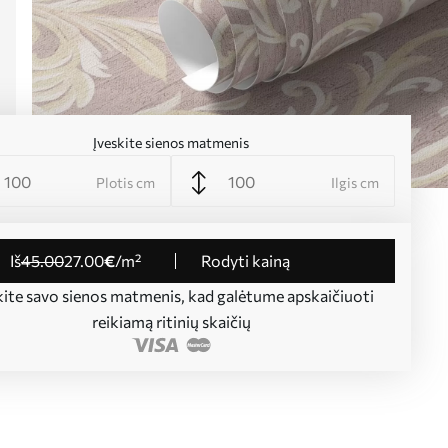
Įveskite sienos matmenis
Plotis cm
Ilgis cm
iš
45
.00
27
.00
€
/m²
Rodyti kainą
kite savo sienos matmenis, kad galėtume apskaičiuoti
reikiamą ritinių skaičių