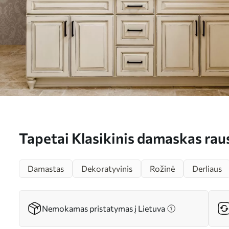
Tapetai Klasikinis damaskas ra
barokinis raštas Nr. a00227
Damastas
Dekoratyvinis
Rožinė
Derliaus
Nemokamas pristatymas į Lietuva