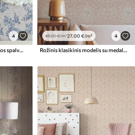
4
27
.00
€
/m²
4
45
.00
€
/m²
Švelnios mėlynos ir mėlynos spalvos gėlės ir lapai šviesiame fone
Rožinis klasikinis modelis su medalionais ir gėlėmis