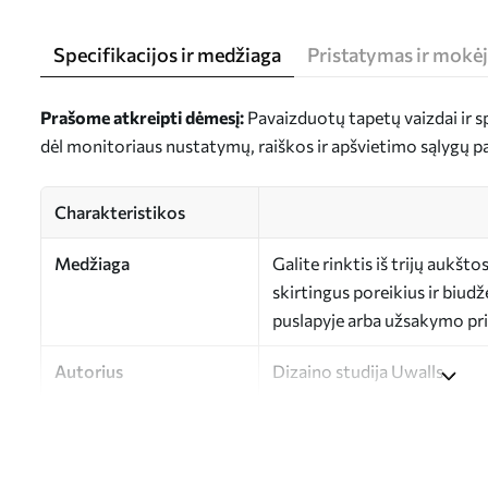
Specifikacijos ir medžiaga
Pristatymas ir mokė
Prašome atkreipti dėmesį:
Pavaizduotų tapetų vaizdai ir spa
dėl monitoriaus nustatymų, raiškos ir apšvietimo sąlygų p
Charakteristikos
Medžiaga
Galite rinktis iš trijų aukš
skirtingus poreikius ir biud
puslapyje arba užsakymo pr
Autorius
Dizaino studija Uwalls
Straipsnio numeris
a00227
Apdaila
Pusiau matinis.