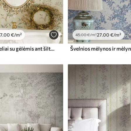
7
.00
€
/m²
27
.00
€
/m²
45
.00
€
/m²
Subtilūs šakeliai su gėlėmis ant šilto kreminio fono