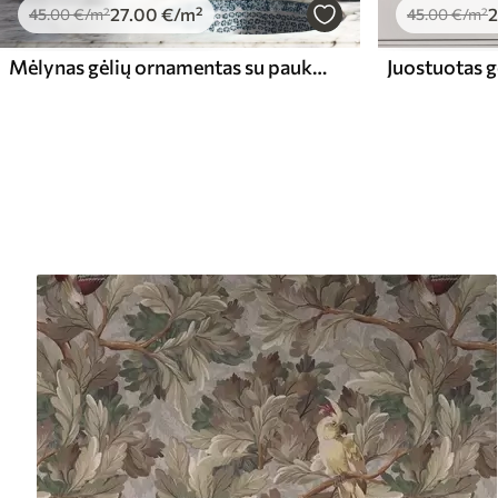
27
.00
€
/m²
2
45
.00
€
/m²
45
.00
€
/m²
Mėlynas gėlių ornamentas su paukščiu ir šakomis