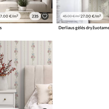
7
.00
€
/m²
235
27
.00
€
/m²
45
.00
€
/m²
s