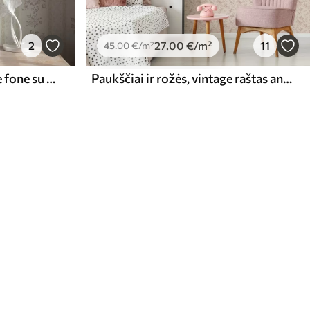
2
27
.00
€
/m²
11
45
.00
€
/m²
Derliaus gėlės dryžuotame fone su ornamentu
Paukščiai ir rožės, vintage raštas ant pudros rožinės spalvos