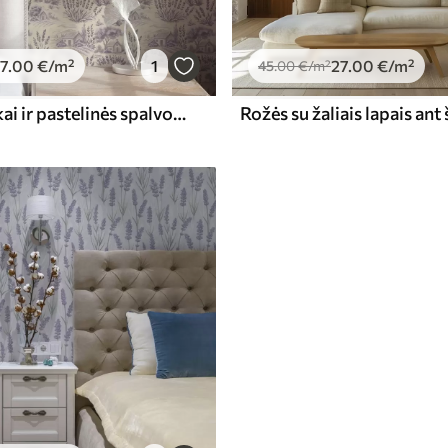
7
.00
€
/m²
1
27
.00
€
/m²
45
.00
€
/m²
Levandų laukai ir pastelinės spalvos namai