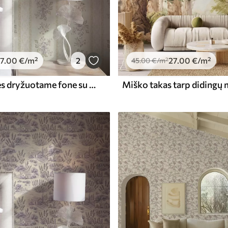
7
.00
€
/m²
2
27
.00
€
/m²
45
.00
€
/m²
Derliaus gėlės dryžuotame fone su ornamentu