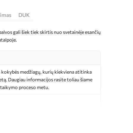
jimas
DUK
lvos gali šiek tiek skirtis nuo svetainėje esančių
atalpoje.
tos kokybės medžiagų, kurių kiekviena atitinka
žetą. Daugiau informacijos rasite toliau šiame
itaikymo proceso metu.