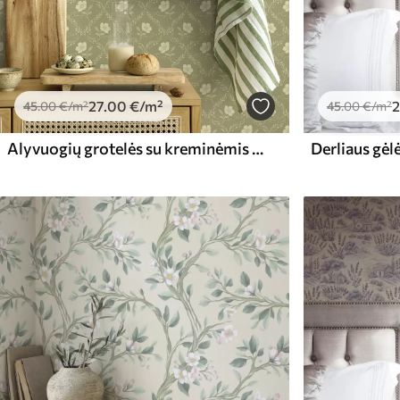
27
.00
€
/m²
2
45
.00
€
/m²
45
.00
€
/m²
Alyvuogių grotelės su kreminėmis gėlėmis, retro ornamentas