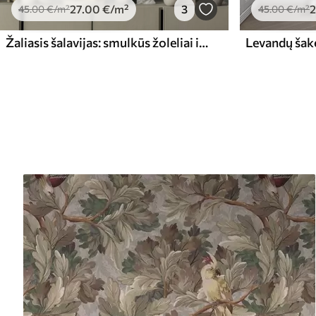
27
.00
€
/m²
3
2
45
.00
€
/m²
45
.00
€
/m²
Žaliasis šalavijas: smulkūs žoleliai ir žiedynai, subtilus raštas