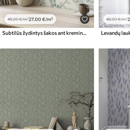
27
.00
€
/m²
2
45
.00
€
/m²
45
.00
€
/m²
Subtilūs žydintys šakos ant kreminės spalvos fono, pastelinės spalvos