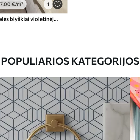
7
.00
€
/m²
1
Levandų šakelės blyškiai violetinėje akvarelės paletėje
POPULIARIOS KATEGORIJOS