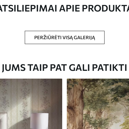
ATSILIEPIMAI APIE PRODUKT
dydžio vaizdas, supjaustytas į vienodas iki 50
 tapetų klijais.
PERŽIŪRĖTI VISĄ GALERIJĄ
yti minkšta kempine. Lakuotus tapetus galima
JUMS TAIP PAT GALI PATIKTI
Premium vinilas
65
.00
39
.00
€
/m²