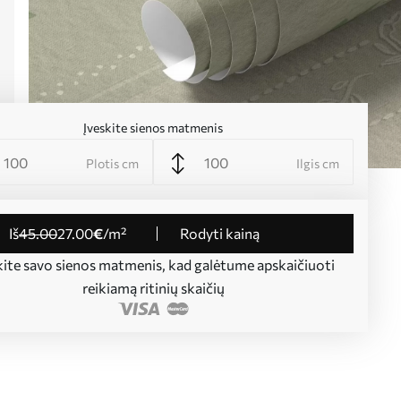
Įveskite sienos matmenis
Plotis cm
Ilgis cm
iš
45
.00
27
.00
€
/m²
Rodyti kainą
kite savo sienos matmenis, kad galėtume apskaičiuoti
reikiamą ritinių skaičių