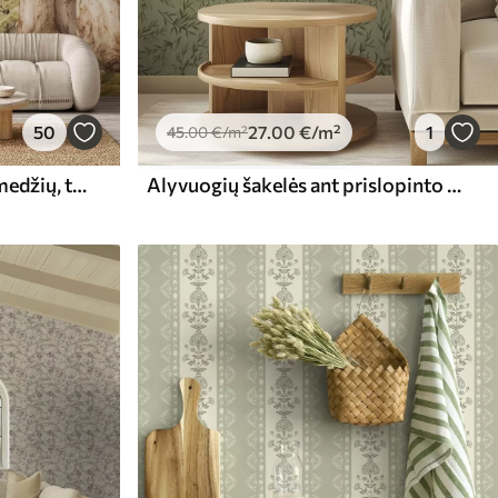
50
27
.00
€
/m²
1
45
.00
€
/m²
Miško takas tarp didingų medžių, tapytas akvarele
Alyvuogių šakelės ant prislopinto geltonai žalios tekstūros fono