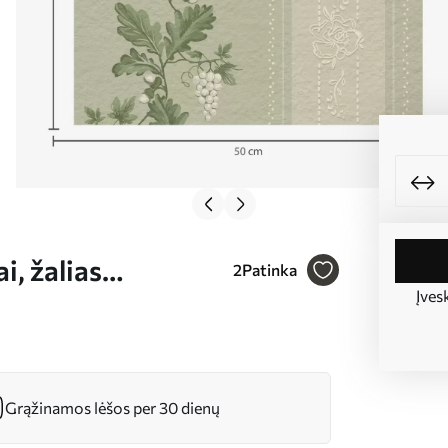
i, žalias
2
Patinka
Įves
Grąžinamos lėšos per 30 dienų