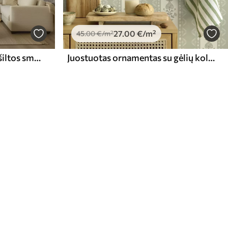
27
.00
€
/m²
45
.00
€
/m²
Rožės su žaliais lapais ant šiltos smėlio spalvos pagrindo
Juostuotas ornamentas su gėlių kolonomis šalavijų atspalviais