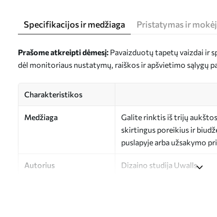
Specifikacijos ir medžiaga
Pristatymas ir mokė
Prašome atkreipti dėmesį:
Pavaizduotų tapetų vaizdai ir spa
dėl monitoriaus nustatymų, raiškos ir apšvietimo sąlygų p
Charakteristikos
Medžiaga
Galite rinktis iš trijų aukš
skirtingus poreikius ir biud
puslapyje arba užsakymo pr
Autorius
Dizaino studija Uwalls
Straipsnio numeris
a00223
Apdaila
Pusiau matinis.