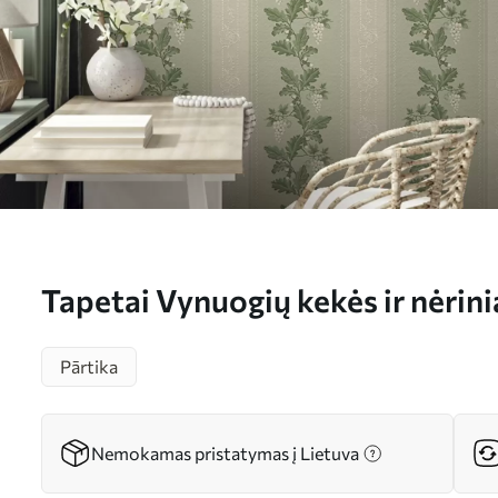
Tapetai Vynuogių kekės ir nėrinia
klasikinis modelis Nr. a00223
Pārtika
Nemokamas pristatymas į Lietuva