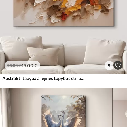
15
.00
€
9
25
.00
€
Abstrakti tapyba aliejinės tapybos stiliumi