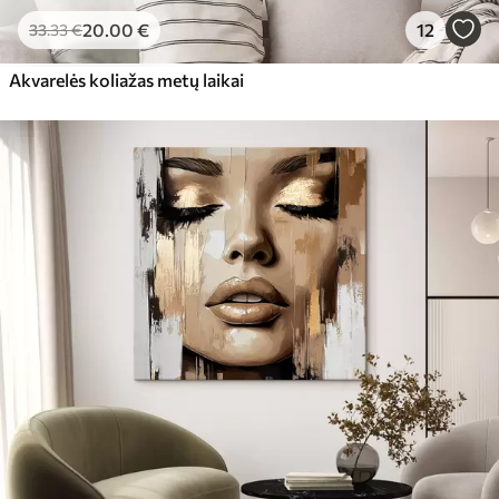
20
.00
€
12
33
.33
€
Akvarelės koliažas metų laikai