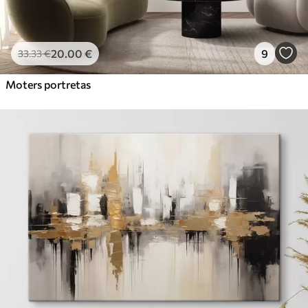
20
.00
€
9
33
.33
€
Moters portretas