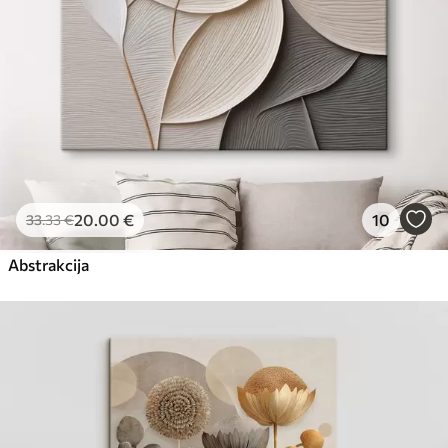
20
.00
€
10
33
.33
€
Abstrakcija