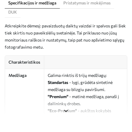
Specifikacijos ir medžiaga
Pristatymas ir mokėjimas
DUK
Atkreipkite dėmesį: pavaizduotų daiktų vaizdai ir spalvos gali šiek
tiek skirtis nuo paveikslėlių svetainėje. Tai priklauso nuo jūsų
monitoriaus raiškos ir nustatymų, taip pat nuo apšvietimo sąlygų
fotografavimo metu.
Charakteristikos
Medžiaga
Galima rinktis iš trijų medžiagų:
Standartas
- lygi, grūdėta sintetinė
medžiaga su blizgiu paviršiumi.
"Premium"
- matinė medžiaga, panaši į
dailininkų drobes.
"Eco-Premium"
- aukštos kokybės
drobė, pagaminta iš 100 % medvilnės.
Autorius
UWALLS