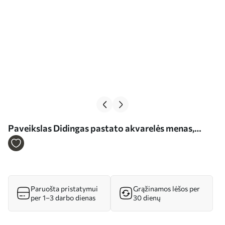
Paveikslas Didingas pastato akvarelės menas,
apsuptas žibintų stulpų ir medžių, lietingą dieną Nr
s39391
Paruošta pristatymui
Grąžinamos lėšos per
per 1–3 darbo dienas
30 dienų