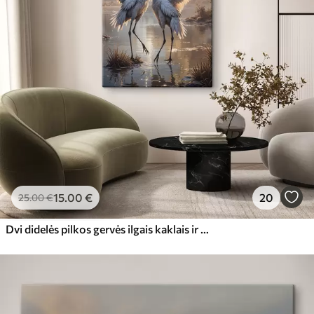
15
.00
€
20
25
.00
€
Dvi didelės pilkos gervės ilgais kaklais ir išskleistais sparnais stovi ūkanotame ežere, apsuptame medžių