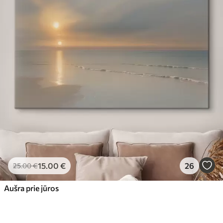
15
.00
€
26
25
.00
€
Aušra prie jūros