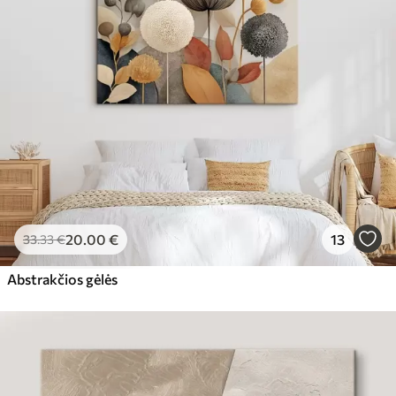
20
.00
€
13
33
.33
€
Abstrakčios gėlės