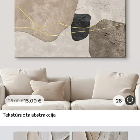
15
.00
€
28
25
.00
€
Tekstūruota abstrakcija