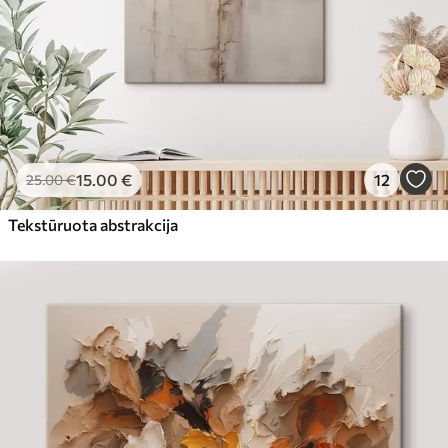
15
.00
€
12
25
.00
€
Tekstūruota abstrakcija