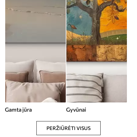
Gamta jūra
Gyvūnai
PERŽIŪRĖTI VISUS