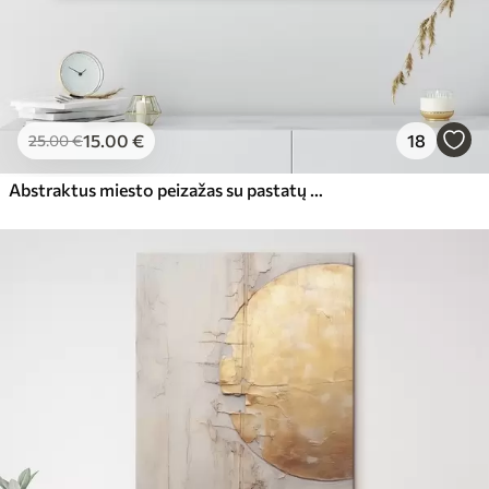
15
.00
€
18
25
.00
€
Abstraktus miesto peizažas su pastatų atspindžiais vandenyje, sukurtas neutraliais tonais su šiltų atspalvių akcentais