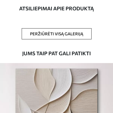
ATSILIEPIMAI APIE PRODUKTĄ
Straipsnio
s39391
numeris
Be to,
Galite padengti laku.
PERŽIŪRĖTI VISĄ GALERIJĄ
Turimos medžiagos
JUMS TAIP PAT GALI PATIKTI
Standartas
Iš
15
.00
€
Premium
Iš
19
.00
€
Eco-Premium
Iš
23
.00
€