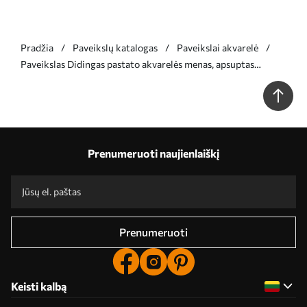
Pradžia
Paveikslų katalogas
Paveikslai akvarelė
Paveikslas Didingas pastato akvarelės menas, apsuptas
žibintų stulpų ir medžių, lietingą dieną Nr s39391
Prenumeruoti naujienlaiškį
Prenumeruoti
Keisti kalbą