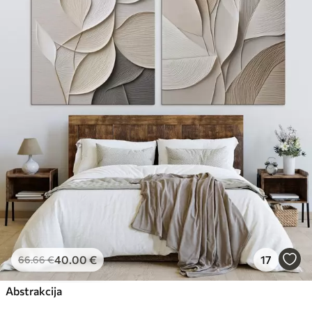
40
.00
€
17
66
.66
€
Abstrakcija