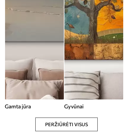
Gamta jūra
Gyvūnai
PERŽIŪRĖTI VISUS