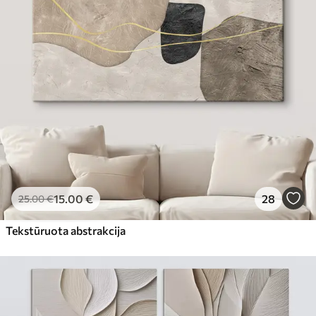
15
.00
€
28
25
.00
€
Tekstūruota abstrakcija