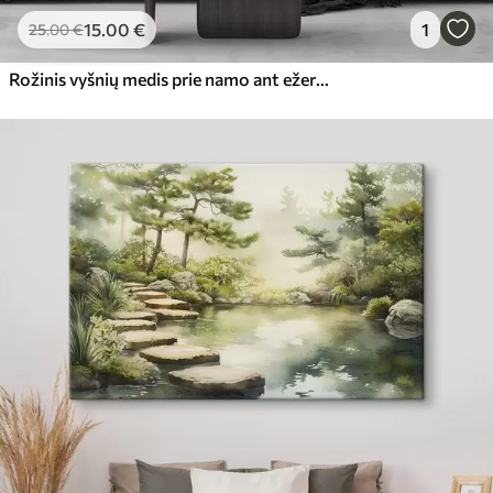
15
.00
€
1
25
.00
€
Rožinis vyšnių medis prie namo ant ežero, Japonija, rytietiškas, akvarelės stilius