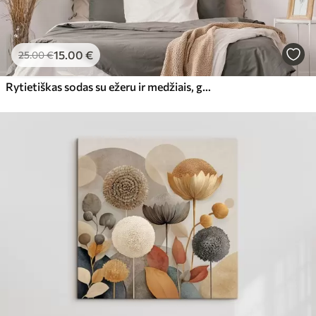
15
.00
€
25
.00
€
Rytietiškas sodas su ežeru ir medžiais, gamta, akvarelės stilius