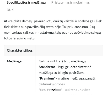
Specifikacijos ir medžiaga
Pristatymas ir mokėjimas
DUK
Atkreipkite dėmesį: pavaizduotų daiktų vaizdai ir spalvos gali šiek
tiek skirtis nuo paveikslėlių svetainėje. Tai priklauso nuo jūsų
monitoriaus raiškos ir nustatymų, taip pat nuo apšvietimo sąlygų
fotografavimo metu.
Charakteristikos
Medžiaga
Galima rinktis iš trijų medžiagų:
Standartas
- lygi, grūdėta sintetinė
medžiaga su blizgiu paviršiumi.
"Premium"
- matinė medžiaga, panaši į
dailininkų drobes.
"Eco-Premium"
- aukštos kokybės
drobė, pagaminta iš 100 % medvilnės.
Autorius
UWALLS