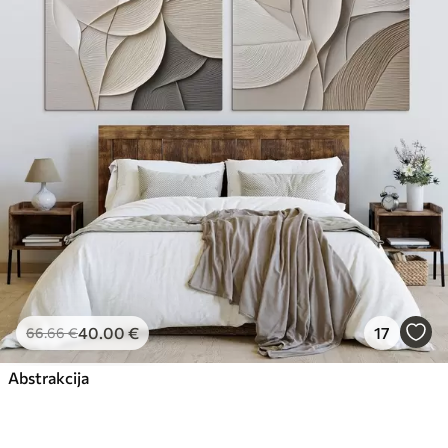
40
.00
€
17
66
.66
€
Abstrakcija