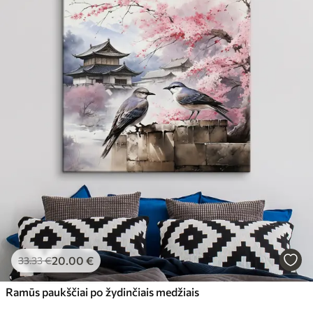
20
.00
€
33
.33
€
Ramūs paukščiai po žydinčiais medžiais