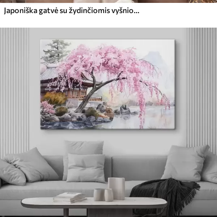
Japoniška gatvė su žydinčiomis vyšniomis, rytietiška architektūra, žibintais