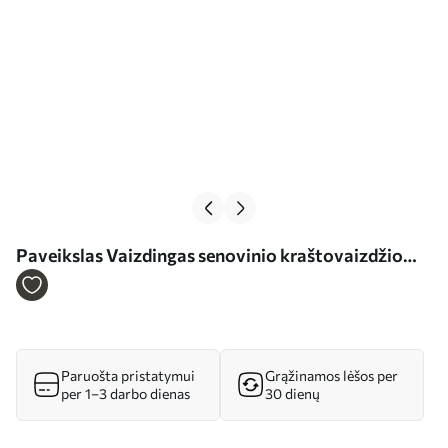
Paveikslas Vaizdingas senovinio kraštovaizdžio
vaizdas Nr s36690
Paruošta pristatymui
Grąžinamos lėšos per
per 1–3 darbo dienas
30 dienų