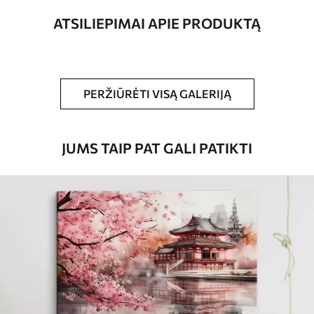
ATSILIEPIMAI APIE PRODUKTĄ
Straipsnio
s36690
numeris
Be to,
Galite padengti laku.
PERŽIŪRĖTI VISĄ GALERIJĄ
Turimos medžiagos
JUMS TAIP PAT GALI PATIKTI
Standartas
Iš
15
.00
€
Premium
Iš
19
.00
€
Eco-Premium
Iš
23
.00
€