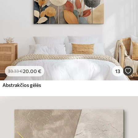
20
.00
€
13
33
.33
€
Abstrakčios gėlės