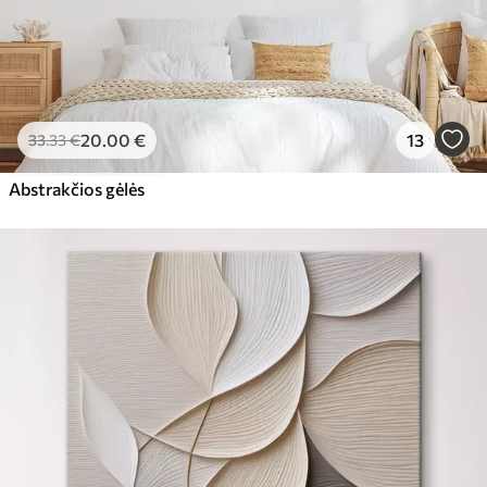
20
.00
€
13
33
.33
€
Abstrakčios gėlės