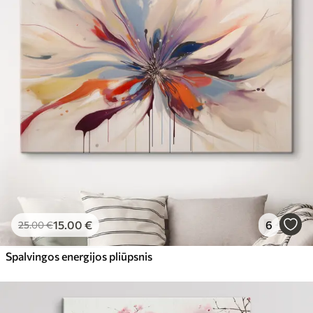
15
.00
€
6
25
.00
€
Spalvingos energijos pliūpsnis