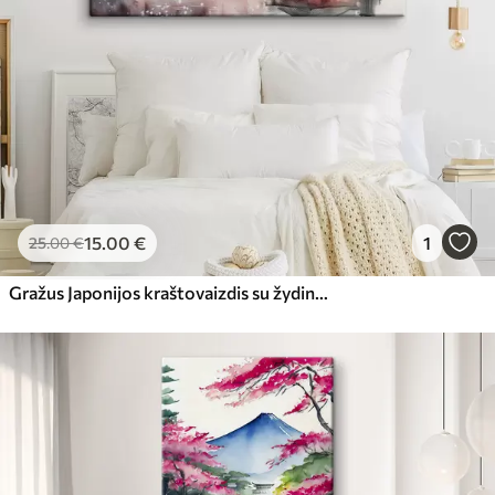
15
.00
€
1
25
.00
€
Gražus Japonijos kraštovaizdis su žydinčia vyšnia ir namu prie ežero