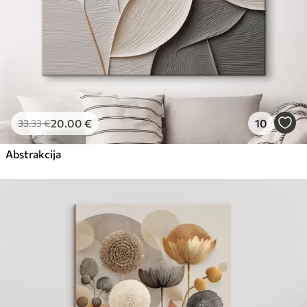
20
.00
€
10
33
.33
€
Abstrakcija