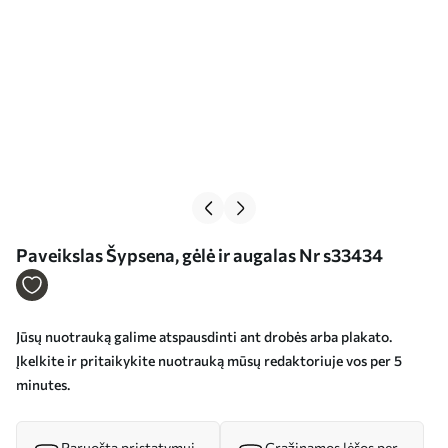
Paveikslas Šypsena, gėlė ir augalas Nr s33434
Jūsų nuotrauką galime atspausdinti ant drobės arba plakato.
Įkelkite ir pritaikykite nuotrauką mūsų redaktoriuje vos per 5
minutes.
Paruošta pristatymui
Grąžinamos lėšos per