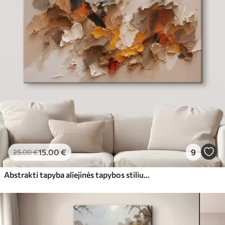
15
.00
€
9
25
.00
€
Abstrakti tapyba aliejinės tapybos stiliumi