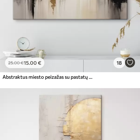
15
.00
€
18
25
.00
€
Abstraktus miesto peizažas su pastatų atspindžiais vandenyje, sukurtas neutraliais tonais su šiltų atspalvių akcentais