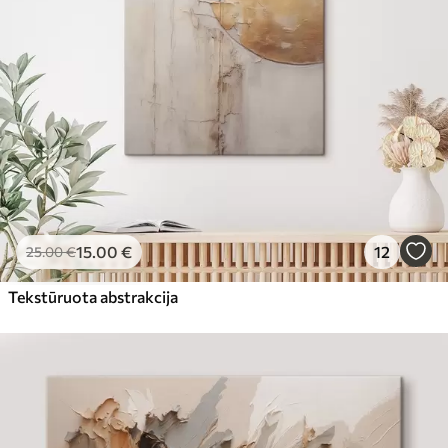
15
.00
€
12
25
.00
€
Tekstūruota abstrakcija