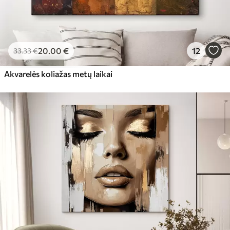
20
.00
€
12
33
.33
€
Akvarelės koliažas metų laikai