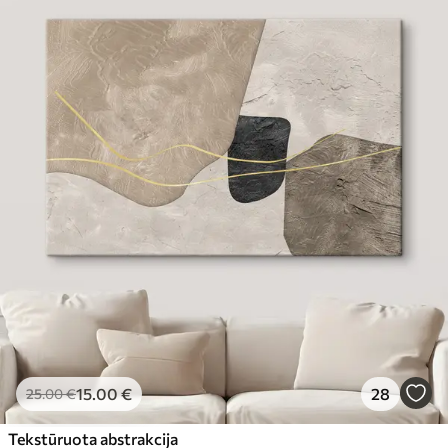
15
.00
€
28
25
.00
€
Tekstūruota abstrakcija