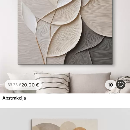
Eco-Premium
Iš
23
.00
€
20
.00
€
10
33
.33
€
Abstrakcija