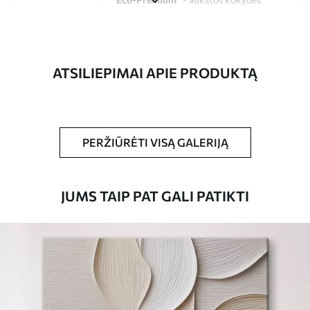
drobė, pagaminta iš 100 % medvilnės.
Autorius
UWALLS
ATSILIEPIMAI APIE PRODUKTĄ
Straipsnio
s33434
numeris
Be to,
Galite padengti laku.
PERŽIŪRĖTI VISĄ GALERIJĄ
Turimos medžiagos
JUMS TAIP PAT GALI PATIKTI
Standartas
Iš
15
.00
€
Premium
Iš
19
.00
€