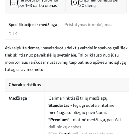
per 1–3 darbo dienas
30 dienų
Specifikacijos ir medžiaga
Pristatymas ir mokėjimas
DUK
Atkreipkite dėmesį: pavaizduotų daiktų vaizdai ir spalvos gali šiek
tiek skirtis nuo paveikslėlių svetainėje. Tai priklauso nuo jūsų
monitoriaus raiškos ir nustatymų, taip pat nuo apšvietimo sąlygų
fotografavimo metu.
Charakteristikos
Medžiaga
Galima rinktis iš trijų medžiagų:
Standartas
- lygi, grūdėta sintetinė
medžiaga su blizgiu paviršiumi.
"Premium"
- matinė medžiaga, panaši į
dailininkų drobes.
"Eco-Premium"
- aukštos kokybės