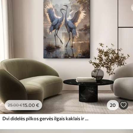
15
.00
€
20
25
.00
€
Dvi didelės pilkos gervės ilgais kaklais ir išskleistais sparnais stovi ūkanotame ežere, apsuptame medžių