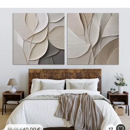
40
.00
€
17
66
.66
€