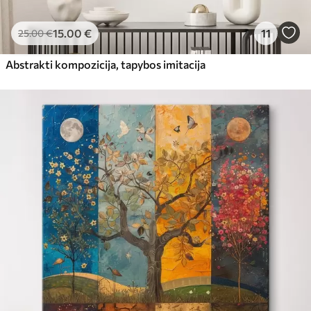
15
.00
€
11
25
.00
€
Abstrakti kompozicija, tapybos imitacija