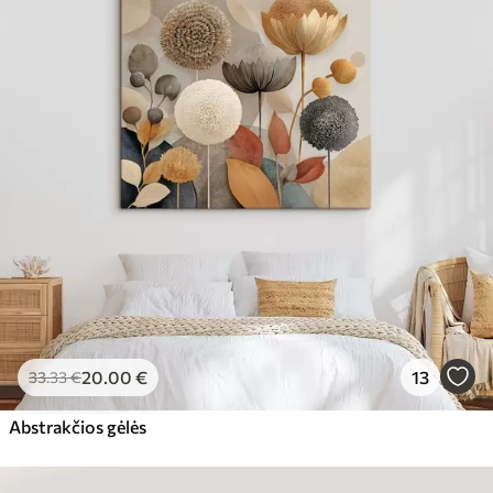
20
.00
€
13
33
.33
€
Abstrakčios gėlės