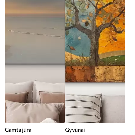
Gamta jūra
Gyvūnai