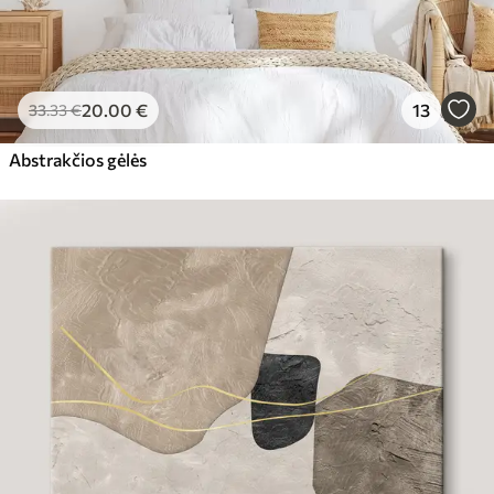
20
.00
€
13
33
.33
€
Abstrakčios gėlės