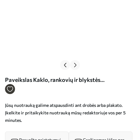
Paveikslas Kaklo, rankovių ir blykstės
fotografavimas Nr s33435
Jūsų nuotrauką galime atspausdinti ant drobės arba plakato.
Įkelkite ir pritaikykite nuotrauką mūsų redaktoriuje vos per 5
minutes.
Paruošta pristatymui
Grąžinamos lėšos per