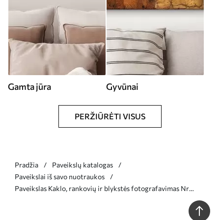
Gamta jūra
Gyvūnai
PERŽIŪRĖTI VISUS
Pradžia
Paveikslų katalogas
Paveikslai iš savo nuotraukos
Paveikslas Kaklo, rankovių ir blykstės fotografavimas Nr
s33435