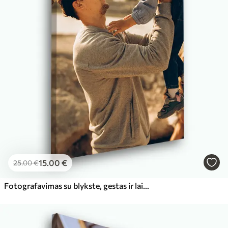
15
.00
€
25
.00
€
Fotografavimas su blykste, gestas ir laimingas