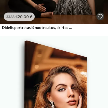
20
.00
€
33
.33
€
Didelis portretas iš nuotraukos, skirtas kabinti ant sienos