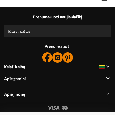
Prenumeruoti naujienlaiškį
Prenumeruoti
Keisti kalbą
Apie gaminį
Apie įmonę