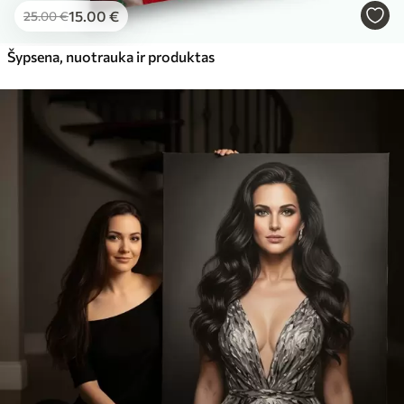
15
.00
€
25
.00
€
Šypsena, nuotrauka ir produktas