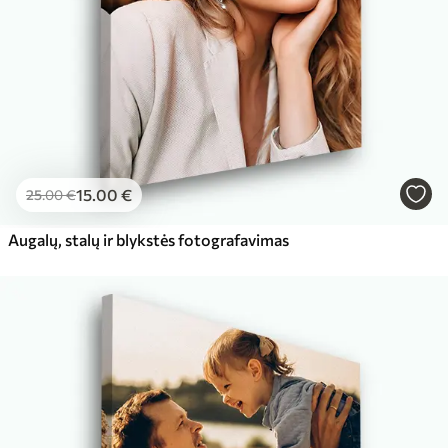
15
.00
€
25
.00
€
Augalų, stalų ir blykstės fotografavimas