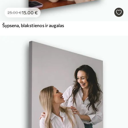
15
.00
€
25
.00
€
Šypsena, blakstienos ir augalas