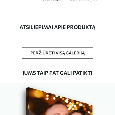
drobė, pagaminta iš 100 % medvilnės.
Autorius
UWALLS
ATSILIEPIMAI APIE PRODUKTĄ
Straipsnio
s33435
numeris
Be to,
Galite padengti laku.
PERŽIŪRĖTI VISĄ GALERIJĄ
Turimos medžiagos
JUMS TAIP PAT GALI PATIKTI
Standartas
Iš
15
.00
€
Premium
Iš
19
.00
€