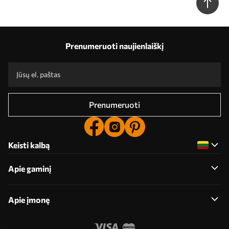
Prenumeruoti naujienlaiškį
Prenumeruoti
Keisti kalbą
Apie gaminį
Apie įmonę