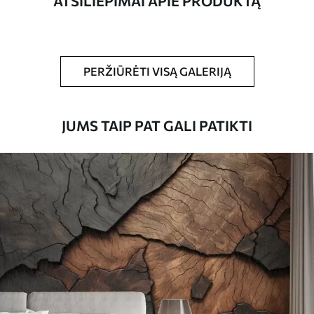
ATSILIEPIMAI APIE PRODUKTĄ
Be to,
Galite padengti laku ir (arba) tapetų
klijais.
Valymas
Tapetus galima švelniai valyti minkšta
PERŽIŪRĖTI VISĄ GALERIJĄ
kempine. Lakuotus tapetus galima valyti
vandeniu.
JUMS TAIP PAT GALI PATIKTI
Taikymo būdas
Sklandus taikymas
Turimos medžiagos
Standartas
45
.00
27
.00
€
/m²
Premiumas
56
.67
34
.00
€
/m²