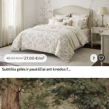
27
.00
€
/m²
7
45
.00
€
/m²
Subtilūs gėlės ir paukščiai ant kreidos fono