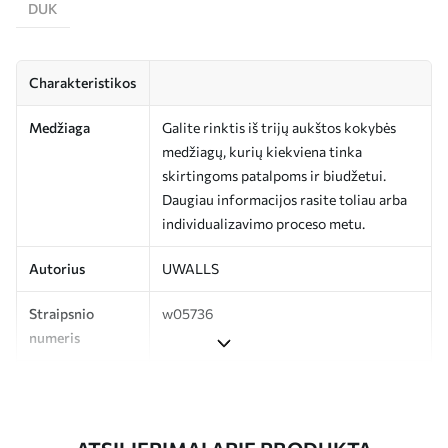
DUK
Charakteristikos
Medžiaga
Galite rinktis iš trijų aukštos kokybės
medžiagų, kurių kiekviena tinka
skirtingoms patalpoms ir biudžetui.
Daugiau informacijos rasite toliau arba
individualizavimo proceso metu.
Autorius
UWALLS
Straipsnio
w05736
numeris
Gamyba
Spausdinamas jūsų nurodyto dydžio
vaizdas, supjaustytas į vienodas iki 50 cm
pločio juosteles.