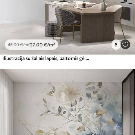
27
.00
€
/m²
6
45
.00
€
/m²
Iliustracija su žaliais lapais, baltomis gėlėmis, bijūnais ir šakomis