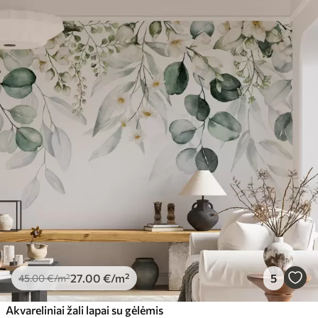
27
.00
€
/m²
5
45
.00
€
/m²
Akvareliniai žali lapai su gėlėmis