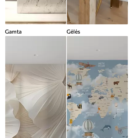
Gamta
Gėlės