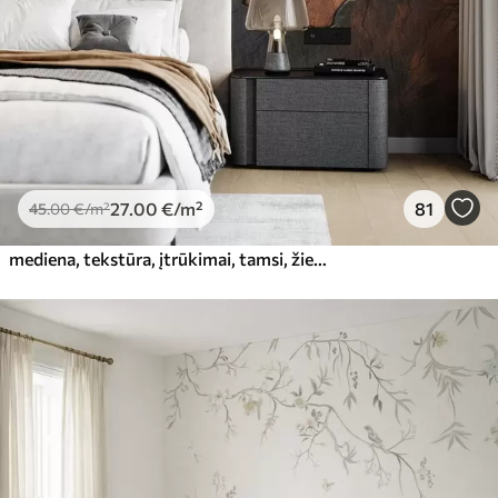
Premium vinilas
65
.00
39
.00
€
/m²
Peel and Stick
81
.65
48
.99
€
/m²
27
.00
€
/m²
81
45
.00
€
/m²
mediena, tekstūra, įtrūkimai, tamsi, žievė, paviršius