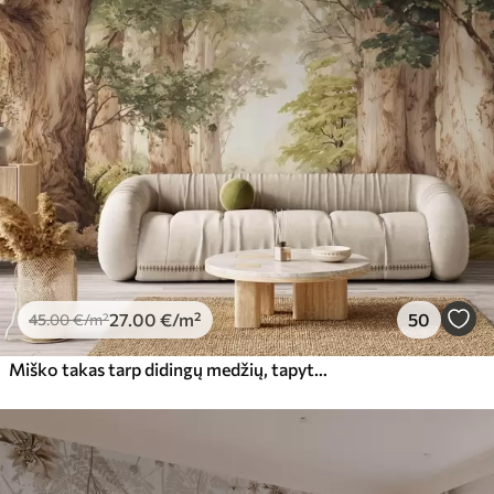
27
.00
€
/m²
50
45
.00
€
/m²
Miško takas tarp didingų medžių, tapytas akvarele