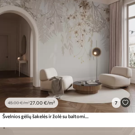
27
.00
€
/m²
7
45
.00
€
/m²
Švelnios gėlių šakelės ir žolė su baltomis, pilkomis ir smėlio spalvos gėlėmis, krintančiomis kaskadomis šviesiame fone