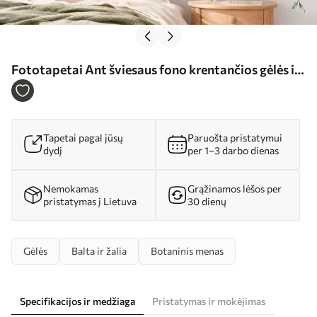
Fototapetai Ant šviesaus fono krentančios gėlės ir
žali lapai Nr. w05736
Tapetai pagal jūsų
Paruošta pristatymui
dydį
per 1–3 darbo dienas
Nemokamas
Grąžinamos lėšos per
pristatymas į Lietuva
30 dienų
Gėlės
Balta ir žalia
Botaninis menas
Specifikacijos ir medžiaga
Pristatymas ir mokėjimas