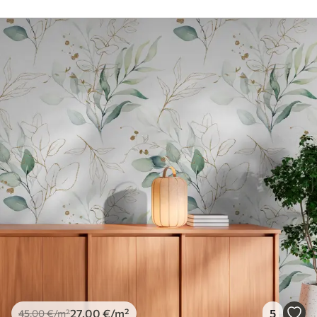
27
.00
€
/m²
5
45
.00
€
/m²