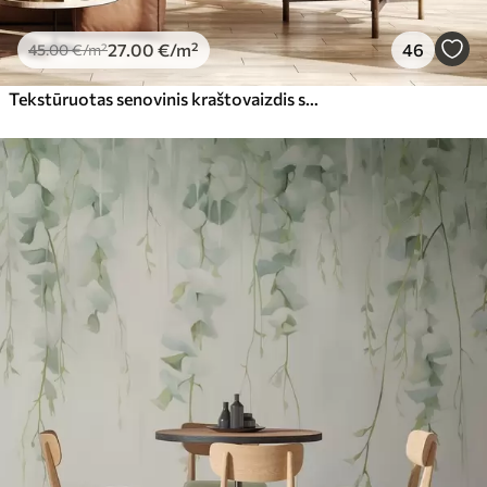
27
.00
€
/m²
46
45
.00
€
/m²
Tekstūruotas senovinis kraštovaizdis su medžiu prie upės ir debesuotu dangumi, sepijos atspalvių gamtos menas