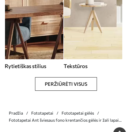
Rytietiškas stilius
Tekstūros
PERŽIŪRĖTI VISUS
Pradžia
Fototapetai
Fototapetai gėlės
Fototapetai Ant šviesaus fono krentančios gėlės ir žali lapai
Nr. w05736