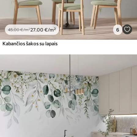
27
.00
€
/m²
6
45
.00
€
/m²
Kabančios šakos su lapais