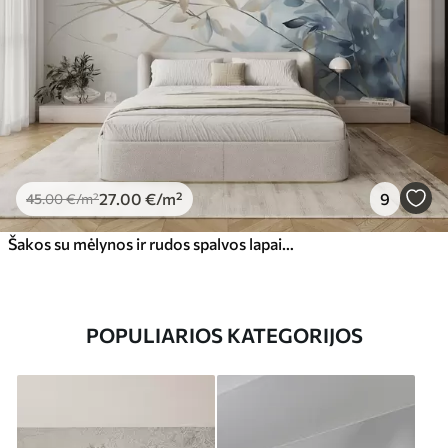
27
.00
€
/m²
9
45
.00
€
/m²
Šakos su mėlynos ir rudos spalvos lapais, šviesus fonas, švelnus ir subtilus, akvarelės stilius
POPULIARIOS KATEGORIJOS