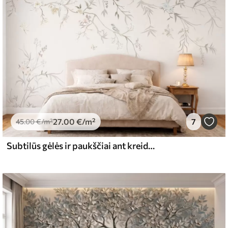
emiumas
67
34
.00
€
/m²
27
.00
€
/m²
7
l and Stick
45
.00
€
/m²
65
48
.99
€
/m²
Subtilūs gėlės ir paukščiai ant kreidos fono