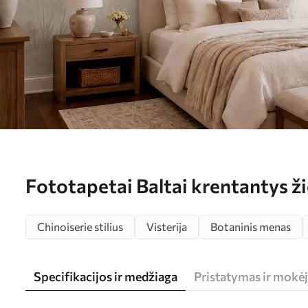
Fototapetai Baltai krentantys ži
vandens Nr. w05694
Chinoiserie stilius
Visterija
Botaninis menas
Specifikacijos ir medžiaga
Pristatymas ir mokė