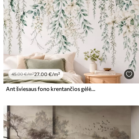
27
.00
€
/m²
45
.00
€
/m²
Ant šviesaus fono krentančios gėlės ir žali lapai