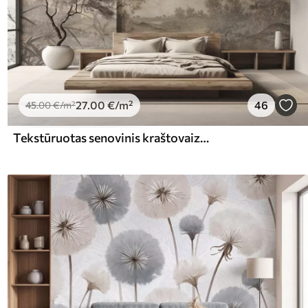
27
.00
€
/m²
46
45
.00
€
/m²
Tekstūruotas senovinis kraštovaizdis su medžiu prie upės ir debesuotu dangumi, sepijos atspalvių gamtos menas