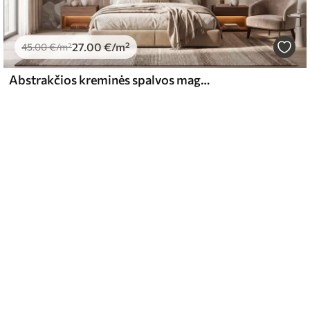
27
.00
€
/m²
45
.00
€
/m²
Abstrakčios kreminės spalvos magnolijos žiedlapių iliustracija