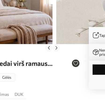
Tap
Ne
pri
edai virš ramaus
Gėlės
jimas
DUK