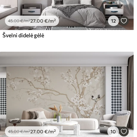
27
.00
€
/m²
12
45
.00
€
/m²
Švelni didelė gėlė
27
.00
€
/m²
10
45
.00
€
/m²