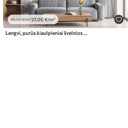
27
.00
€
/m²
45
.00
€
/m²
Lengvi, purūs kiaulpieniai švelnios natūralios spalvų paletės atspalviais