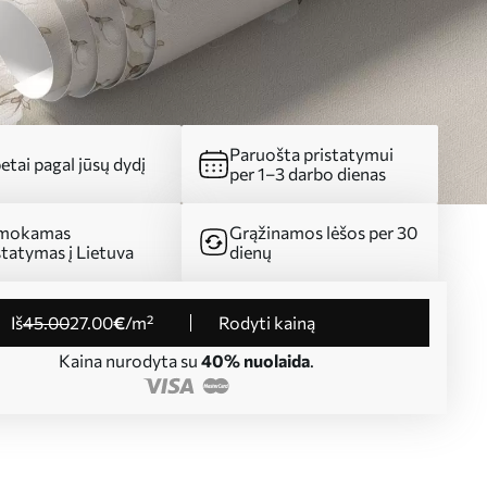
Paruošta pristatymui
etai pagal jūsų dydį
per 1–3 darbo dienas
mokamas
Grąžinamos lėšos per 30
statymas į Lietuva
dienų
iš
45
.00
27
.00
€
/m²
Rodyti kainą
Kaina nurodyta su
40% nuolaida
.