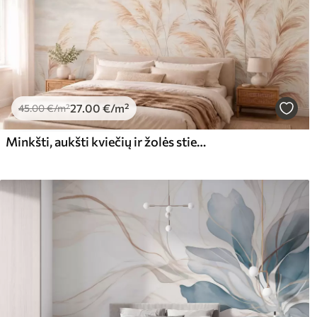
27
.00
€
/m²
45
.00
€
/m²
Minkšti, aukšti kviečių ir žolės stiebai po debesuotu dangumi