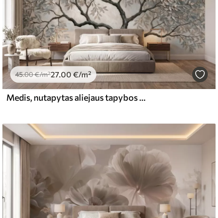
27
.00
€
/m²
45
.00
€
/m²
Medis, nutapytas aliejaus tapybos stiliumi, ramiomis natūraliomis pilkai-smėlio spalvų tonais