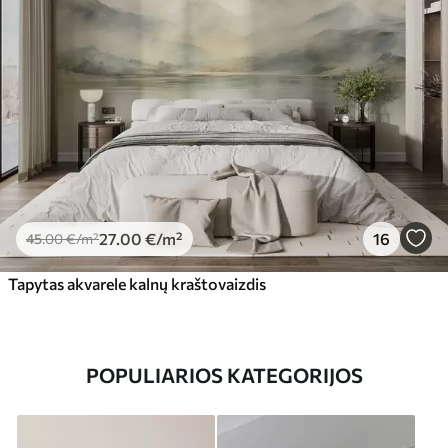
27
.00
€
/m²
16
45
.00
€
/m²
Tapytas akvarele kalnų kraštovaizdis
POPULIARIOS KATEGORIJOS