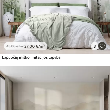
27
.00
€
/m²
3
45
.00
€
/m²
Lapuočių miško imitacijos tapyba