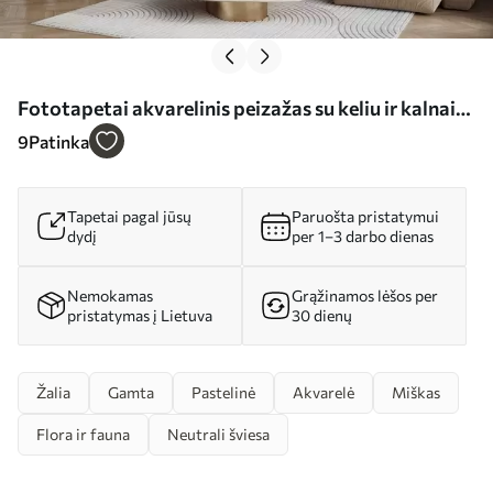
Fototapetai akvarelinis peizažas su keliu ir kalnais
Nr. w02764
9
Patinka
Tapetai pagal jūsų
Paruošta pristatymui
dydį
per 1–3 darbo dienas
Nemokamas
Grąžinamos lėšos per
pristatymas į Lietuva
30 dienų
Žalia
Gamta
Pastelinė
Akvarelė
Miškas
Flora ir fauna
Neutrali šviesa