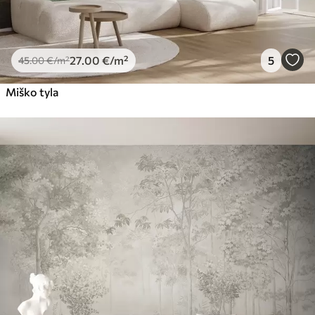
27
.00
€
/m²
5
45
.00
€
/m²
Miško tyla