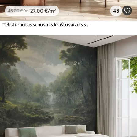
27
.00
€
/m²
46
45
.00
€
/m²
Tekstūruotas senovinis kraštovaizdis su medžiu prie upės ir debesuotu dangumi, sepijos atspalvių gamtos menas