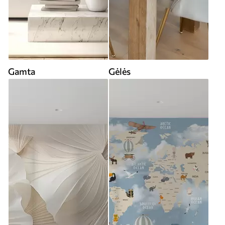
Gamta
Gėlės