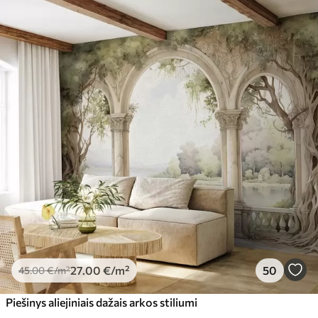
27
.00
€
/m²
50
45
.00
€
/m²
Piešinys aliejiniais dažais arkos stiliumi