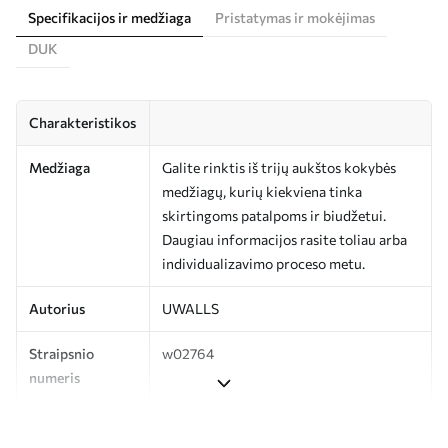
Specifikacijos ir medžiaga
Pristatymas ir mokėjimas
DUK
Charakteristikos
Medžiaga
Galite rinktis iš trijų aukštos kokybės
medžiagų, kurių kiekviena tinka
skirtingoms patalpoms ir biudžetui.
Daugiau informacijos rasite toliau arba
individualizavimo proceso metu.
Autorius
UWALLS
Straipsnio
w02764
numeris
Apdaila
Pusiau matinis.