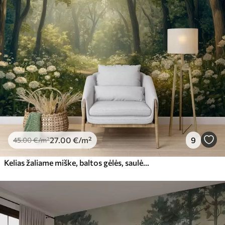
27
.00
€
/m²
9
45
.00
€
/m²
Kelias žaliame miške, baltos gėlės, saulės šviesa, akrilo stiliaus piešinys