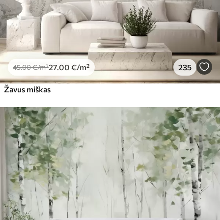
27
.00
€
/m²
235
45
.00
€
/m²
Žavus miškas