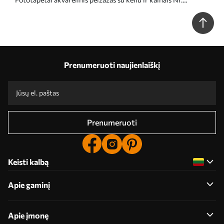
w02764
Prenumeruoti naujienlaiškį
Prenumeruoti
Keisti kalbą
Apie gaminį
Apie įmonę