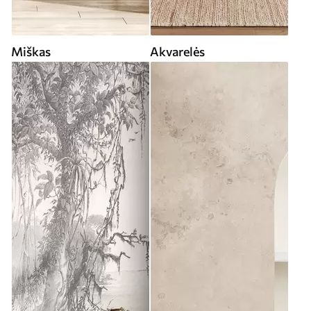
Miškas
Akvarelės