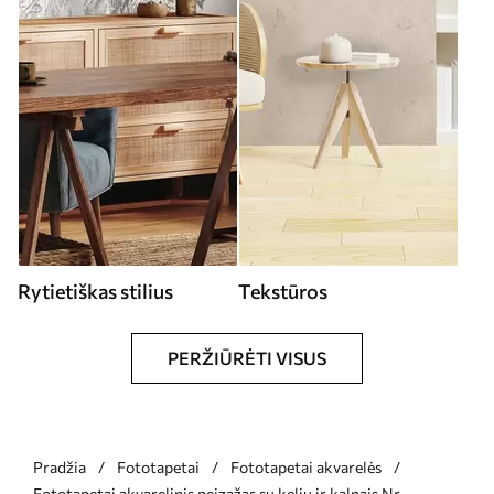
Rytietiškas stilius
Tekstūros
PERŽIŪRĖTI VISUS
Pradžia
Fototapetai
Fototapetai akvarelės
Fototapetai akvarelinis peizažas su keliu ir kalnais Nr.