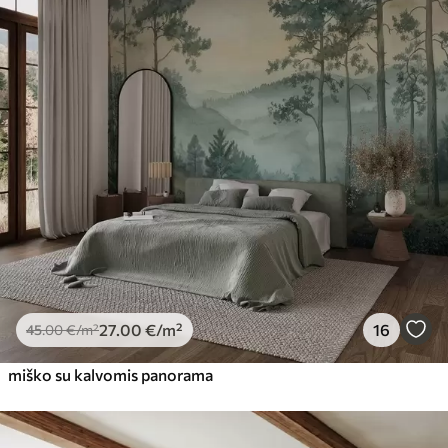
27
.00
€
/m²
16
45
.00
€
/m²
miško su kalvomis panorama