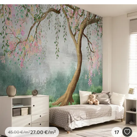
27
.00
€
/m²
17
45
.00
€
/m²