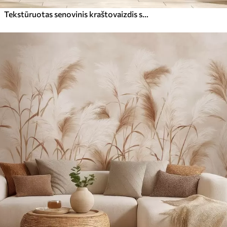
Tekstūruotas senovinis kraštovaizdis su medžiu prie upės ir debesuotu dangumi, sepijos atspalvių gamtos menas