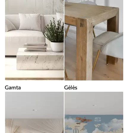
Gamta
Gėlės