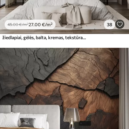
27
.00
€
/m²
38
45
.00
€
/m²
žiedlapiai, gėlės, balta, kremas, tekstūra, švelnumas, dekoratyvinis