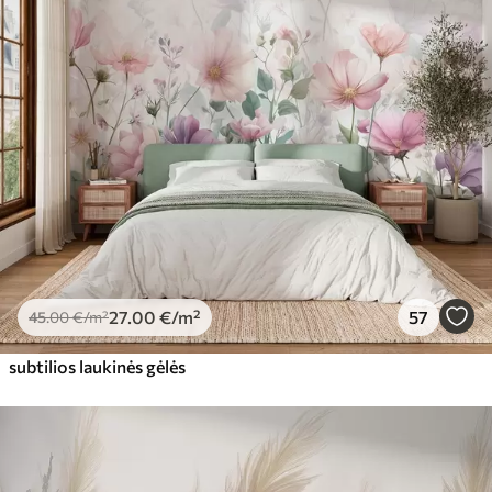
27
.00
€
/m²
57
45
.00
€
/m²
subtilios laukinės gėlės