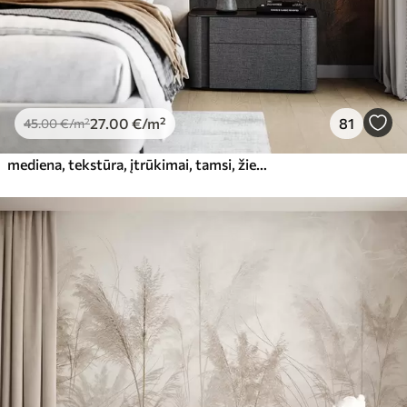
27
.00
€
/m²
81
45
.00
€
/m²
mediena, tekstūra, įtrūkimai, tamsi, žievė, paviršius