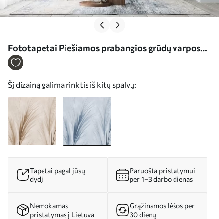
Fototapetai Piešiamos prabangios grūdų varpos
Nr. w02506v1
Šį dizainą galima rinktis iš kitų spalvų:
Tapetai pagal jūsų
Paruošta pristatymui
dydį
per 1–3 darbo dienas
Nemokamas
Grąžinamos lėšos per
pristatymas į Lietuva
30 dienų