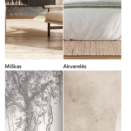
Miškas
Akvarelės