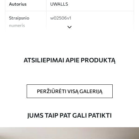
Autorius
UWALLS
Straipsnio
w02506v1
numeris
Gamyba
Spausdinamas jūsų nurodyto dydžio
vaizdas, supjaustytas į vienodas iki 50 cm
pločio juosteles.
ATSILIEPIMAI APIE PRODUKTĄ
Be to,
Galite padengti laku ir (arba) tapetų
klijais.
Valymas
Tapetus galima švelniai valyti minkšta
PERŽIŪRĖTI VISĄ GALERIJĄ
kempine. Lakuotus tapetus galima valyti
vandeniu.
JUMS TAIP PAT GALI PATIKTI
Taikymo būdas
Sklandus taikymas
Turimos medžiagos