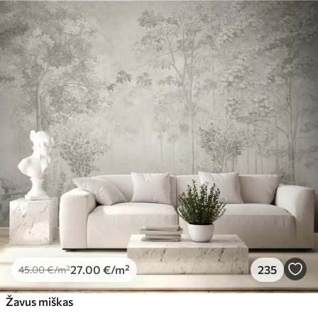
Standartas
45
.00
27
.00
€
/m²
Premiumas
56
.67
34
.00
€
/m²
Premium vinilas
65
.00
39
.00
€
/m²
Peel and Stick
81
.65
48
.99
€
/m²
27
.00
€
/m²
235
45
.00
€
/m²
Žavus miškas