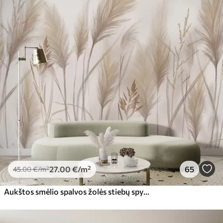
27
.00
€
/m²
65
45
.00
€
/m²
Aukštos smėlio spalvos žolės stiebų spygliukai, siūbuojantys vėjyje, švelniame, šviesiame fone