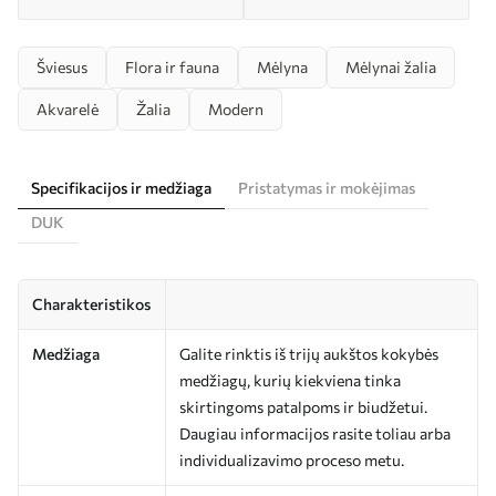
Šviesus
Flora ir fauna
Mėlyna
Mėlynai žalia
Akvarelė
Žalia
Modern
Specifikacijos ir medžiaga
Pristatymas ir mokėjimas
DUK
Charakteristikos
Medžiaga
Galite rinktis iš trijų aukštos kokybės
medžiagų, kurių kiekviena tinka
skirtingoms patalpoms ir biudžetui.
Daugiau informacijos rasite toliau arba
individualizavimo proceso metu.