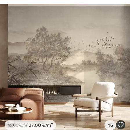
27
.00
€
/m²
46
45
.00
€
/m²