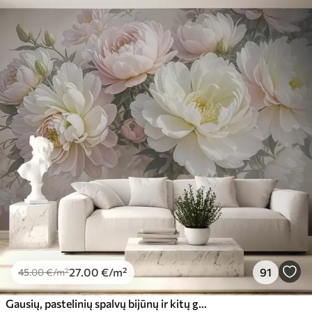
27
.00
€
/m²
91
45
.00
€
/m²
Gausių, pastelinių spalvų bijūnų ir kitų gėlių puokštė švelniame, neryškiame fone