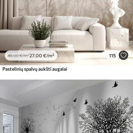
27
.00
€
/m²
115
45
.00
€
/m²
Pastelinių spalvų aukšti augalai