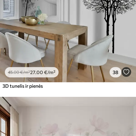
27
.00
€
/m²
38
45
.00
€
/m²
3D tunelis ir pienės