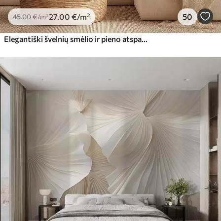
27
.00
€
/m²
50
45
.00
€
/m²
Elegantiški švelnių smėlio ir pieno atspalvių pampų žolės žiedai