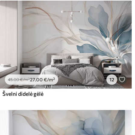
27
.00
€
/m²
12
45
.00
€
/m²
Švelni didelė gėlė