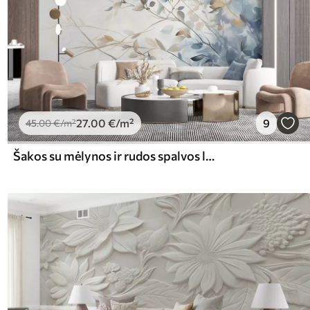
27
.00
€
/m²
9
45
.00
€
/m²
Šakos su mėlynos ir rudos spalvos lapais, šviesus fonas, švelnus ir subtilus, akvarelės stilius