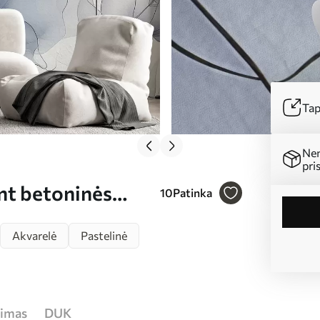
Tap
Ne
pri
nt betoninės
10
Patinka
Akvarelė
Pastelinė
jimas
DUK