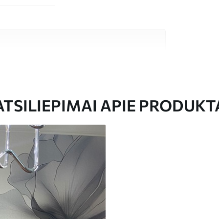
tos kokybės medžiagų, kurių kiekviena tinka
džetui. Daugiau informacijos rasite toliau
eso metu.
ATSILIEPIMAI APIE PRODUKT
dydžio vaizdas, supjaustytas į vienodas iki 50
 tapetų klijais.
yti minkšta kempine. Lakuotus tapetus galima