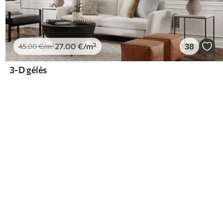
27
.00
€
/m²
38
45
.00
€
/m²
3-D gėlės