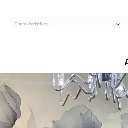
Charakteristikos
Medžiaga
Galite rinktis iš trijų aukš
skirtingoms patalpoms ir biu
arba individualizavimo proc
Autorius
UWALLS
Straipsnio numeris
w01037
Gamyba
Spausdinamas jūsų nurodyto 
cm pločio juosteles.
Be to,
Galite padengti laku ir (arba)
Valymas
Tapetus galima švelniai val