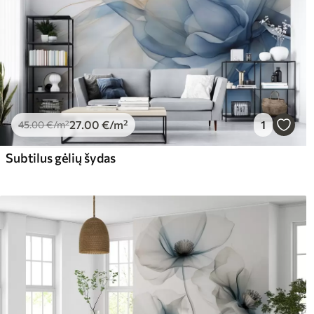
27
.00
€
/m²
1
45
.00
€
/m²
Subtilus gėlių šydas