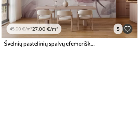
27
.00
€
/m²
5
45
.00
€
/m²
Švelnių pastelinių spalvų efemeriškos gėlės