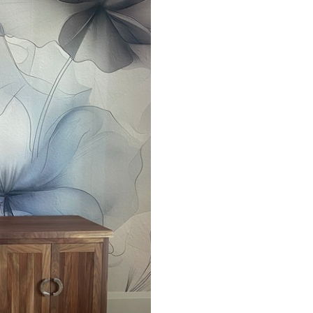
emiumas
67
34
.00
€
/m²
l and Stick
65
48
.99
€
/m²