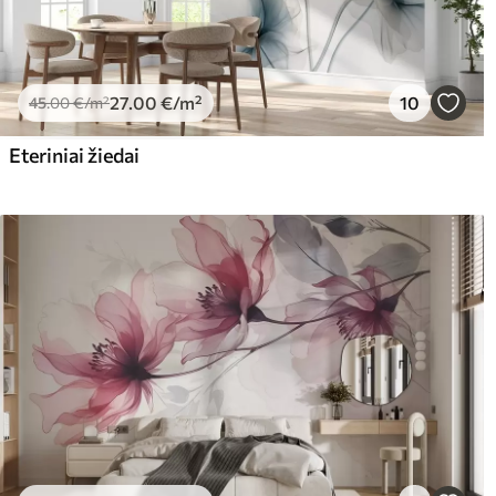
27
.00
€
/m²
10
45
.00
€
/m²
Eteriniai žiedai