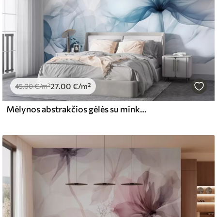
27
.00
€
/m²
45
.00
€
/m²
Mėlynos abstrakčios gėlės su minkštais, permatomais plaukiojančiais žiedlapiais ir subtiliomis detalėmis baltame fone