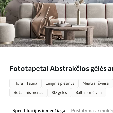
Fototapetai Abstrakčios gėlės a
sienos Nr. w01037
Flora ir fauna
Linijinis piešinys
Neutrali šviesa
Botaninis menas
3D gėlės
Balta ir mėlyna
Specifikacijos ir medžiaga
Pristatymas ir mokė