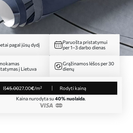
Paruošta pristatymui
etai pagal jūsų dydį
per 1–3 darbo dienas
mokamas
Grąžinamos lėšos per 30
statymas į Lietuva
dienų
iš
45
.00
27
.00
€
/m²
Rodyti kainą
Kaina nurodyta su
40% nuolaida
.