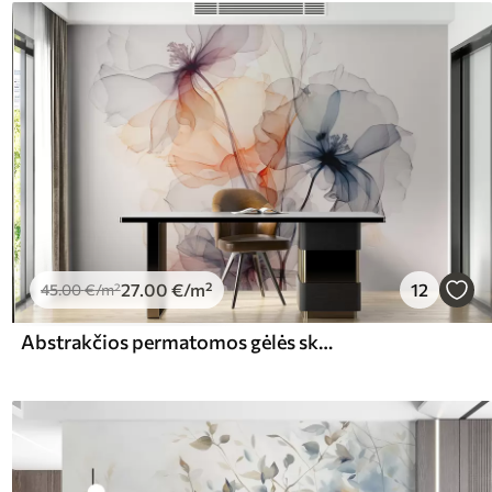
27
.00
€
/m²
12
45
.00
€
/m²
Abstrakčios permatomos gėlės skysta akvarelė