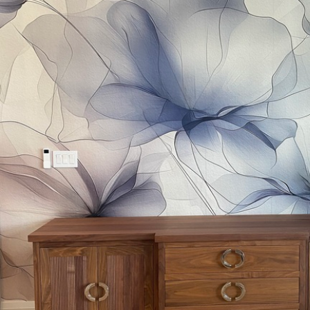
valyti vandeniu.
Taikymo būdas
Sklandus taikymas
Turimos medžiagos
Standartas
Pr
45
.00
56
.
27
.00
€
/m²
Premium vinilas
Pee
65
.00
81
.
39
.00
€
/m²