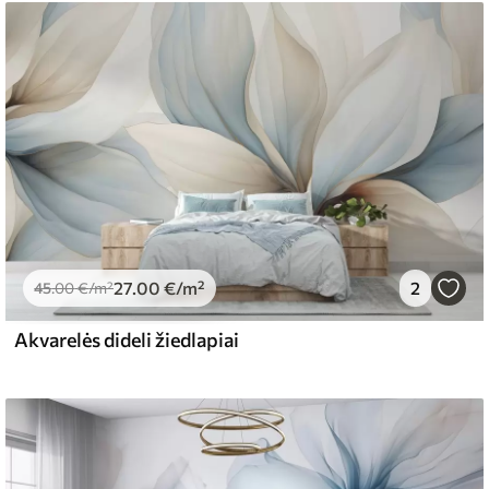
27
.00
€
/m²
2
45
.00
€
/m²
Akvarelės dideli žiedlapiai