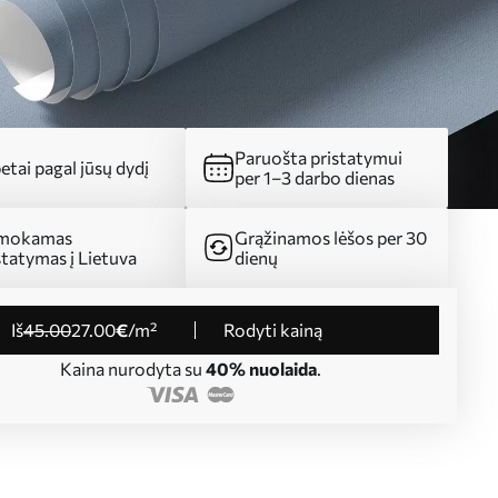
Paruošta pristatymui
etai pagal jūsų dydį
per 1–3 darbo dienas
mokamas
Grąžinamos lėšos per 30
statymas į Lietuva
dienų
iš
45
.00
27
.00
€
/m²
Rodyti kainą
Kaina nurodyta su
40% nuolaida
.