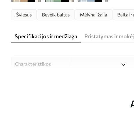
Šviesus
Beveik baltas
Mėlynai žalia
Balta ir
Specifikacijos ir medžiaga
Pristatymas ir mokė
Charakteristikos
Medžiaga
Galite rinktis iš trijų aukš
skirtingoms patalpoms ir biu
arba individualizavimo proc
Autorius
UWALLS
Straipsnio numeris
w00631v2