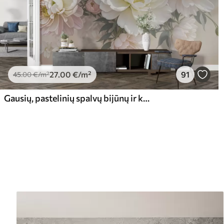
27
.00
€
/m²
91
45
.00
€
/m²
Gausių, pastelinių spalvų bijūnų ir kitų gėlių puokštė švelniame, neryškiame fone