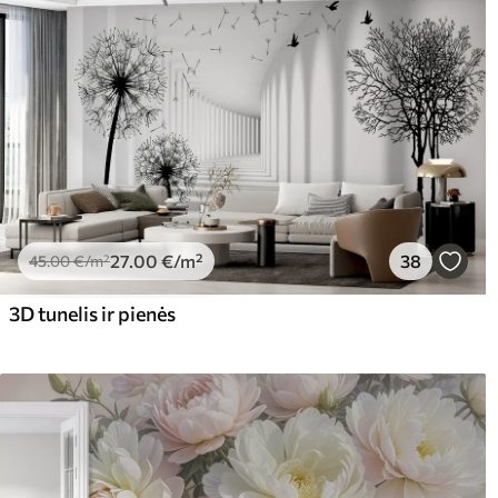
27
.00
€
/m²
38
45
.00
€
/m²
3D tunelis ir pienės