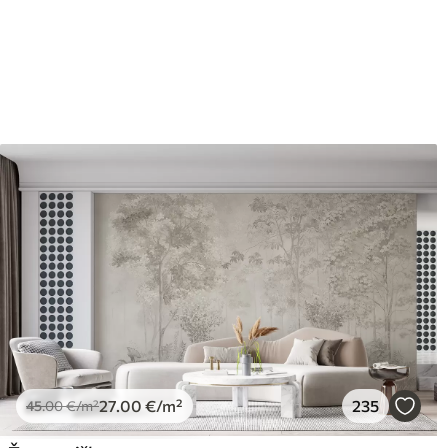
Apdaila
Pusiau matinis.
Gamyba
Spausdinamas jūsų nurodyto 
cm pločio juosteles.
Be to,
Galite padengti laku ir (arba)
Valymas
Tapetus galima švelniai val
valyti vandeniu.
Taikymo būdas
Sklandus taikymas
Turimos medžiagos
Standartas
Pr
45
.00
56
.
27
.00
€
/m²
27
.00
€
/m²
235
45
.00
€
/m²