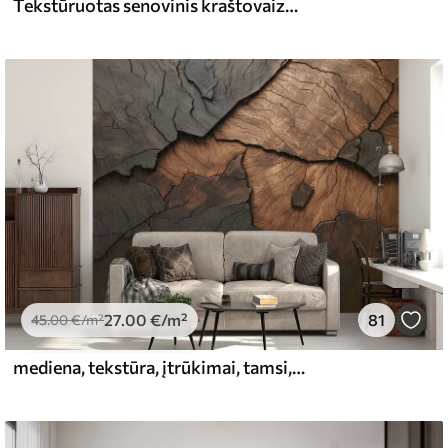
Tekstūruotas senovinis kraštovaizdis su medžiu prie upės ir debesuotu dangumi, sepijos atspalvių gamtos menas
l and Stick
65
48
.99
€
/m²
27
.00
€
/m²
81
45
.00
€
/m²
mediena, tekstūra, įtrūkimai, tamsi, žievė, paviršius