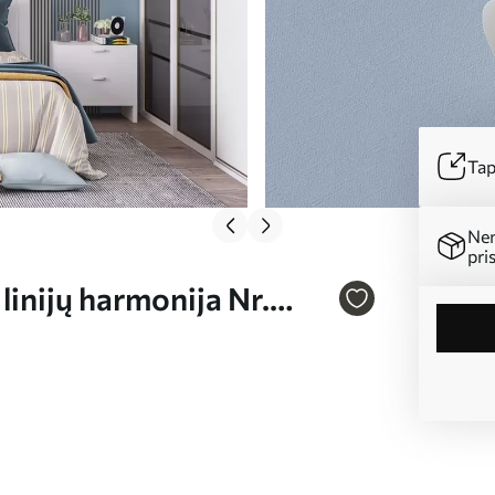
Tap
Ne
pri
linijų harmonija Nr.