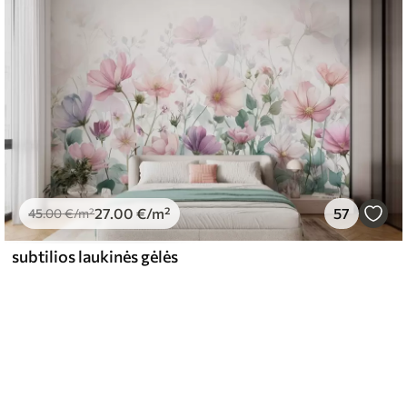
27
.00
€
/m²
57
45
.00
€
/m²
subtilios laukinės gėlės