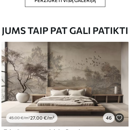
PERŽIŪRĖTI VISĄ GALERIJĄ
dydžio vaizdas, supjaustytas į vienodas iki 50
JUMS TAIP PAT GALI PATIKTI
 tapetų klijais.
yti minkšta kempine. Lakuotus tapetus galima
emiumas
67
34
.00
€
/m²
27
.00
€
/m²
46
45
.00
€
/m²