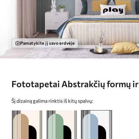
Pamatykite jį savo erdvėje
Fototapetai Abstrakčių formų ir 
w00631v2
Šį dizainą galima rinktis iš kitų spalvų: