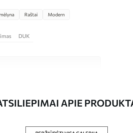
 mėlyna
Raštai
Modern
jimas
DUK
tos kokybės medžiagų, kurių kiekviena tinka
džetui. Daugiau informacijos rasite toliau
eso metu.
ATSILIEPIMAI APIE PRODUKT