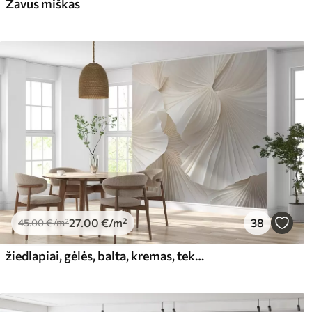
Žavus miškas
Premium vinilas
Pee
65
.00
81
.
39
.00
€
/m²
27
.00
€
/m²
38
45
.00
€
/m²
žiedlapiai, gėlės, balta, kremas, tekstūra, švelnumas, dekoratyvinis