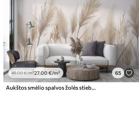
27
.00
€
/m²
65
45
.00
€
/m²
Aukštos smėlio spalvos žolės stiebų spygliukai, siūbuojantys vėjyje, švelniame, šviesiame fone