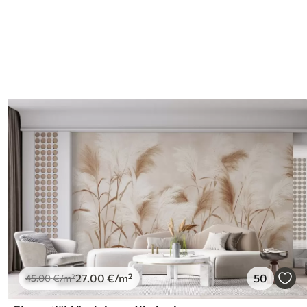
27
.00
€
/m²
50
45
.00
€
/m²