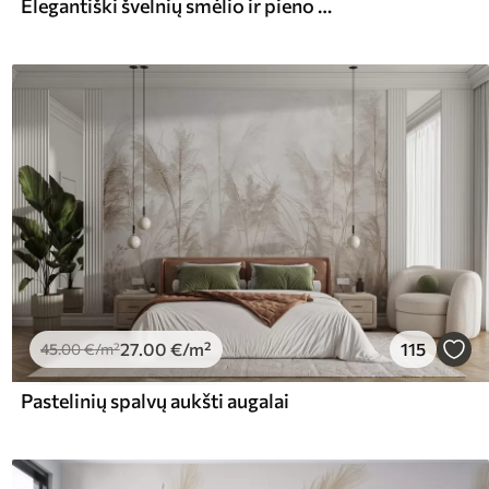
Elegantiški švelnių smėlio ir pieno atspalvių pampų žolės žiedai
27
.00
€
/m²
115
45
.00
€
/m²
Pastelinių spalvų aukšti augalai