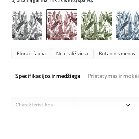
Flora ir fauna
Neutrali šviesa
Botaninis menas
Specifikacijos ir medžiaga
Pristatymas ir mokė
Charakteristikos
Medžiaga
Galite rinktis iš trijų aukš
skirtingoms patalpoms ir biu
arba individualizavimo proc