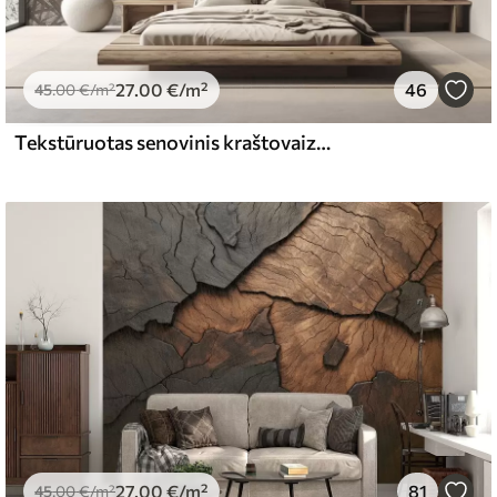
67
34
.00
€
/m²
27
.00
€
/m²
46
l and Stick
45
.00
€
/m²
65
48
.99
€
/m²
Tekstūruotas senovinis kraštovaizdis su medžiu prie upės ir debesuotu dangumi, sepijos atspalvių gamtos menas
27
.00
€
/m²
81
45
.00
€
/m²