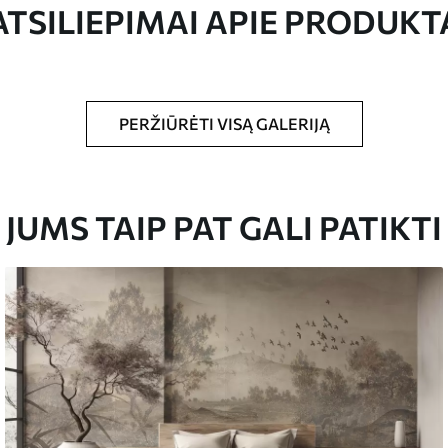
ATSILIEPIMAI APIE PRODUKT
PERŽIŪRĖTI VISĄ GALERIJĄ
dydžio vaizdas, supjaustytas į vienodas iki 50
 tapetų klijais.
JUMS TAIP PAT GALI PATIKTI
yti minkšta kempine. Lakuotus tapetus galima
emiumas