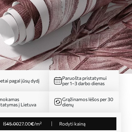
Paruošta pristatymui
etai pagal jūsų dydį
per 1–3 darbo dienas
mokamas
Grąžinamos lėšos per 30
statymas į Lietuva
dienų
iš
45
.00
27
.00
€
/m²
Rodyti kainą