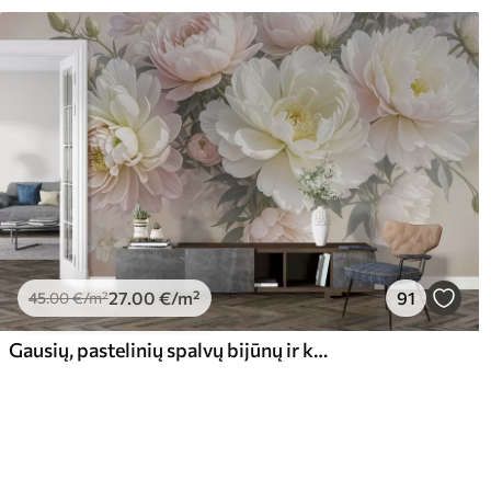
27
.00
€
/m²
91
45
.00
€
/m²
Gausių, pastelinių spalvų bijūnų ir kitų gėlių puokštė švelniame, neryškiame fone