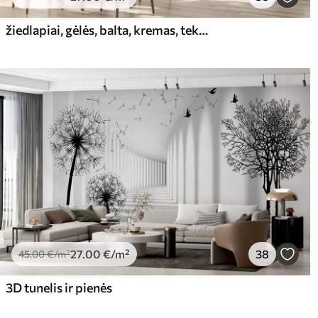
žiedlapiai, gėlės, balta, kremas, tekstūra, švelnumas, dekoratyvinis
27
.00
€
/m²
38
45
.00
€
/m²
3D tunelis ir pienės