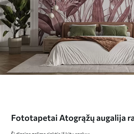
Fototapetai Atogrąžų augalija ra
u96833v1
Šį dizainą galima rinktis iš kitų spalvų: