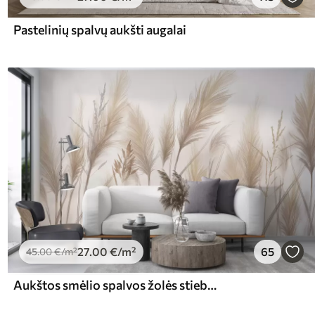
Pastelinių spalvų aukšti augalai
27
.00
€
/m²
65
45
.00
€
/m²
Aukštos smėlio spalvos žolės stiebų spygliukai, siūbuojantys vėjyje, švelniame, šviesiame fone