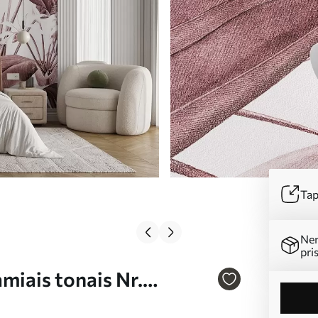
Tap
Ne
pri
miais tonais Nr.