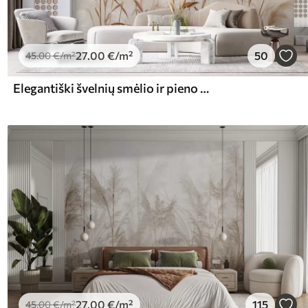
27
.00
€
/m²
50
45
.00
€
/m²
Elegantiški švelnių smėlio ir pieno atspalvių pampų žolės žiedai
27
.00
€
/m²
115
45
.00
€
/m²