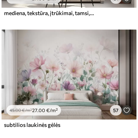
mediena, tekstūra, įtrūkimai, tamsi, žievė, paviršius
27
.00
€
/m²
57
45
.00
€
/m²
subtilios laukinės gėlės