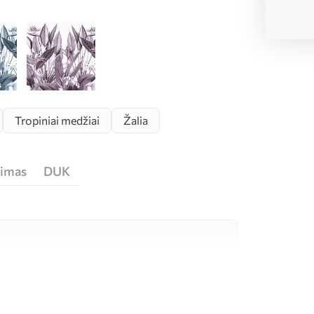
Tropiniai medžiai
Žalia
jimas
DUK
tos kokybės medžiagų, kurių kiekviena tinka
džetui. Daugiau informacijos rasite toliau
eso metu.