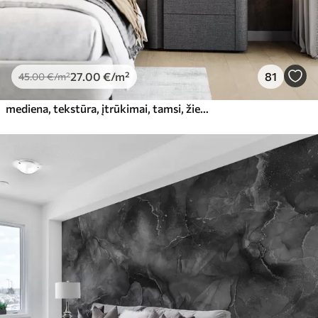
27
.00
€
/m²
81
45
.00
€
/m²
mediena, tekstūra, įtrūkimai, tamsi, žievė, paviršius