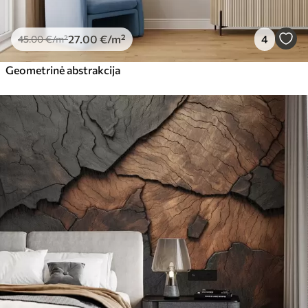
27
.00
€
/m²
4
45
.00
€
/m²
Geometrinė abstrakcija