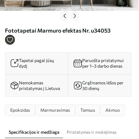
Fototapetai Marmuro efektas Nr. u34053
Tapetai pagal jūsų
Paruošta pristatymui
dydį
per 1–3 darbo dienas
Nemokamas
Grąžinamos lėšos per
pristatymas į Lietuva
30 dienų
Epoksidas
Marmuravimas
Tamsus
Akmuo
Specifikacijos ir medžiaga
Pristatymas ir mokėjimas