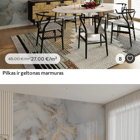
Premium vinilas
65
.00
39
.00
€
/m²
Peel and Stick
81
.65
48
.99
€
/m²
27
.00
€
/m²
8
45
.00
€
/m²
Pilkas ir geltonas marmuras