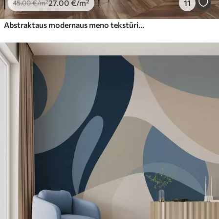
27
.00
€
/m²
11
45
.00
€
/m²
Abstraktaus modernaus meno tekstūrinės geometrinės formos rudos, pilkos ir smėlio spalvos atspalviais