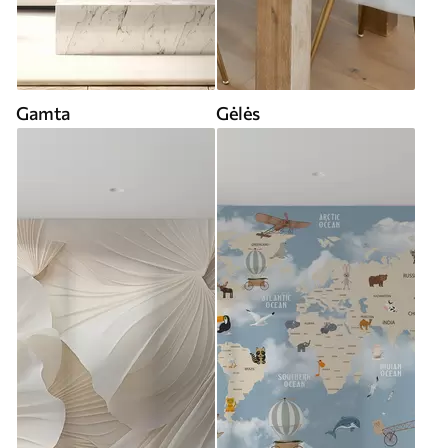
Gamta
Gėlės