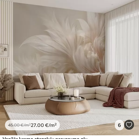
27
.00
€
/m²
6
45
.00
€
/m²
Vanilės kremo atspalvių nesvarumo plunksnos