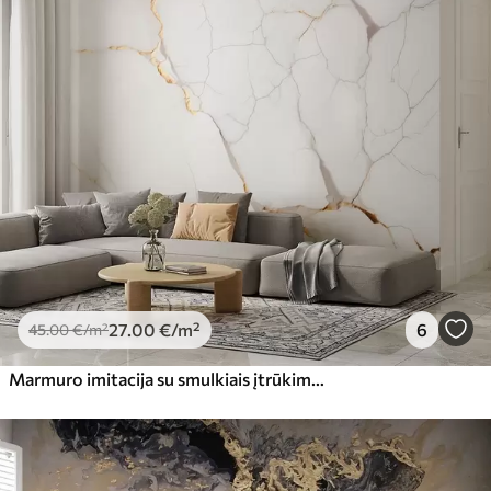
27
.00
€
/m²
6
45
.00
€
/m²
Marmuro imitacija su smulkiais įtrūkimais ir geltonomis gyslomis