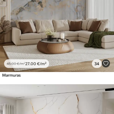
27
.00
€
/m²
34
45
.00
€
/m²
Marmuras