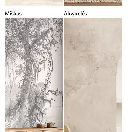
Miškas
Akvarelės