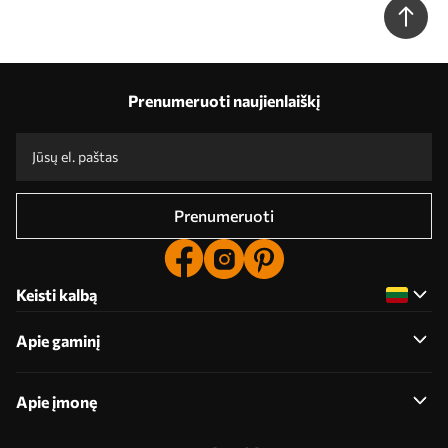
Prenumeruoti naujienlaiškį
Prenumeruoti
Keisti kalbą
Apie gaminį
Apie įmonę