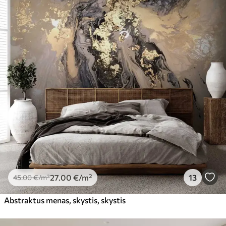
27
.00
€
/m²
13
45
.00
€
/m²
Abstraktus menas, skystis, skystis