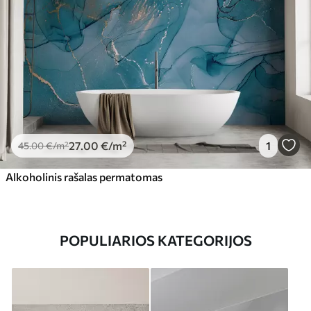
27
.00
€
/m²
1
45
.00
€
/m²
Alkoholinis rašalas permatomas
POPULIARIOS KATEGORIJOS