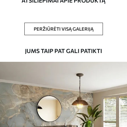
ATSILIEPIMAI APIE PRODUKTĄ
Be to,
Galite padengti laku ir (arba) tapetų
klijais.
Valymas
Tapetus galima švelniai valyti minkšta
PERŽIŪRĖTI VISĄ GALERIJĄ
kempine. Lakuotus tapetus galima valyti
vandeniu.
JUMS TAIP PAT GALI PATIKTI
Taikymo būdas
Sklandus taikymas
Turimos medžiagos
Standartas
45
.00
27
.00
€
/m²
Premiumas
56
.67
34
.00
€
/m²