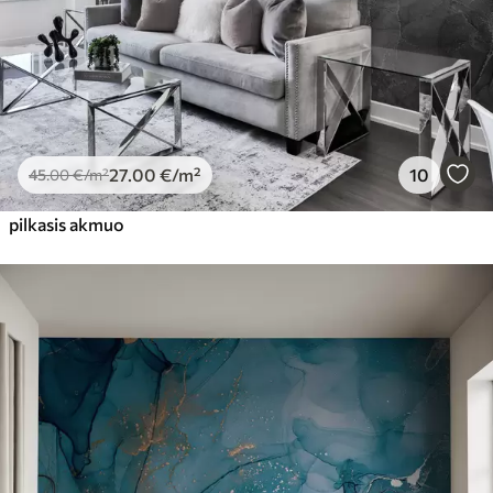
27
.00
€
/m²
10
45
.00
€
/m²
pilkasis akmuo