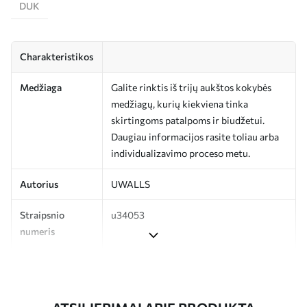
DUK
Charakteristikos
Medžiaga
Galite rinktis iš trijų aukštos kokybės
medžiagų, kurių kiekviena tinka
skirtingoms patalpoms ir biudžetui.
Daugiau informacijos rasite toliau arba
individualizavimo proceso metu.
Autorius
UWALLS
Straipsnio
u34053
numeris
Gamyba
Spausdinamas jūsų nurodyto dydžio
vaizdas, supjaustytas į vienodas iki 50 cm
pločio juosteles.