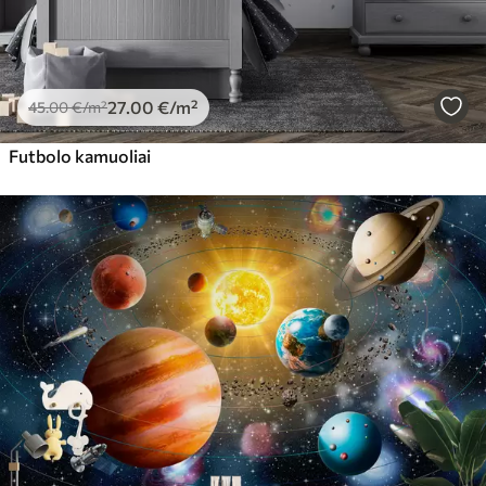
27
.00
€
/m²
45
.00
€
/m²
Futbolo kamuoliai