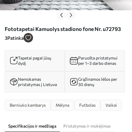
Fototapetai Kamuolys stadiono fone Nr. u72793
3
Patinka
Tapetai pagal jūsų
Paruošta pristatymui
dydį
per 1–3 darbo dienas
Nemokamas
Grąžinamos lėšos per
pristatymas į Lietuva
30 dienų
Berniuko kambarys
Mėlyna
Futbolas
Vaikai
Specifikacijos ir medžiaga
Pristatymas ir mokėjimas