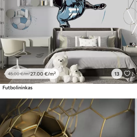
27
.00
€
/m²
13
45
.00
€
/m²
Futbolininkas