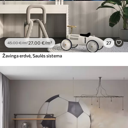
27
.00
€
/m²
27
45
.00
€
/m²
Žavinga erdvė, Saulės sistema