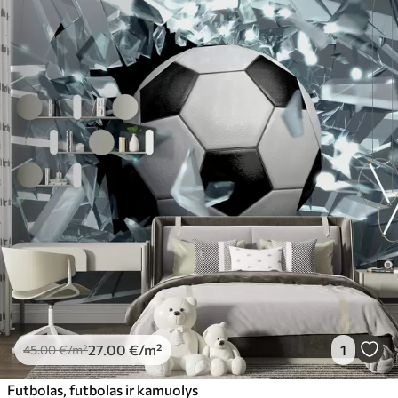
27
.00
€
/m²
1
45
.00
€
/m²
Futbolas, futbolas ir kamuolys