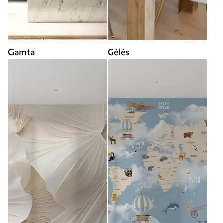
Gamta
Gėlės