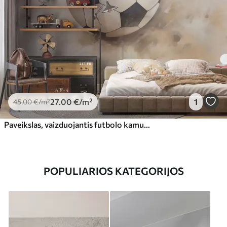
27
.00
€
/m²
1
45
.00
€
/m²
Paveikslas, vaizduojantis futbolo kamuolį
POPULIARIOS KATEGORIJOS