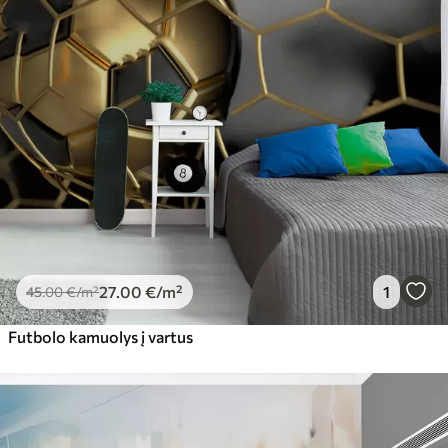
27
.00
€
/m²
1
45
.00
€
/m²
Futbolo kamuolys į vartus