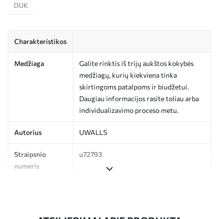
DUK
Charakteristikos
Medžiaga
Galite rinktis iš trijų aukštos kokybės
medžiagų, kurių kiekviena tinka
skirtingoms patalpoms ir biudžetui.
Daugiau informacijos rasite toliau arba
individualizavimo proceso metu.
Autorius
UWALLS
Straipsnio
u72793
numeris
Apdaila
Pusiau matinis.
Gamyba
Spausdinamas jūsų nurodyto dydžio