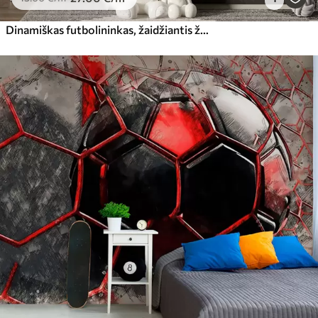
Dinamiškas futbolininkas, žaidžiantis žemo poliaus stiliumi, mušantis kamuolį