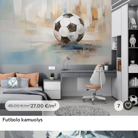
27
.00
€
/m²
7
45
.00
€
/m²
Futbolo kamuolys