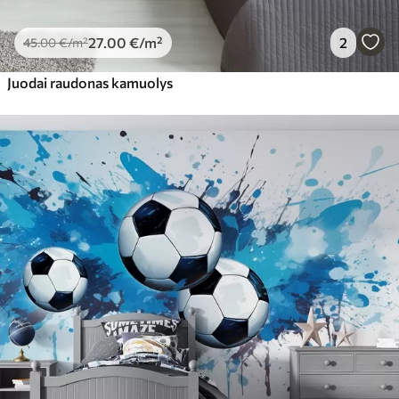
27
.00
€
/m²
2
45
.00
€
/m²
Juodai raudonas kamuolys