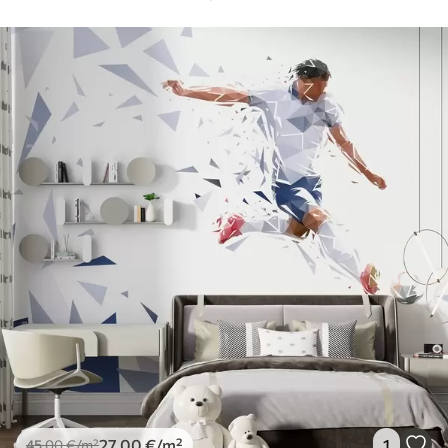
27
.00
€
/m²
1
45
.00
€
/m²