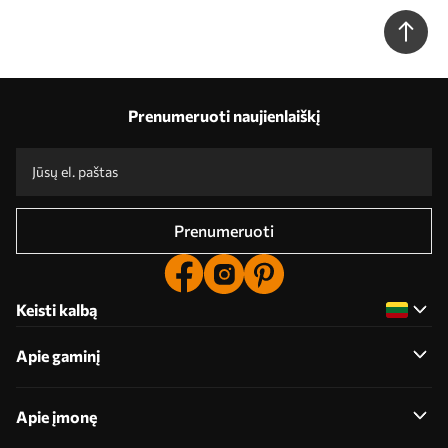
Prenumeruoti naujienlaiškį
Prenumeruoti
Keisti kalbą
Apie gaminį
Apie įmonę