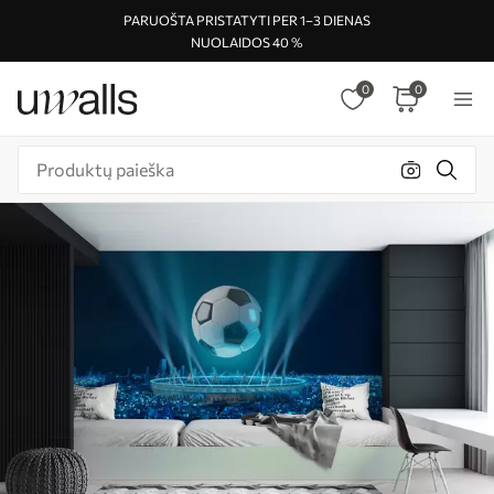
PARUOŠTA PRISTATYTI PER 1–3 DIENAS
NUOLAIDOS 40 %
0
0