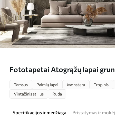
Fototapetai Atogrąžų lapai grung
u97012
Tamsus
Palmių lapai
Monstera
Tropinis
Vintažinis stilius
Ruda
Specifikacijos ir medžiaga
Pristatymas ir mokė