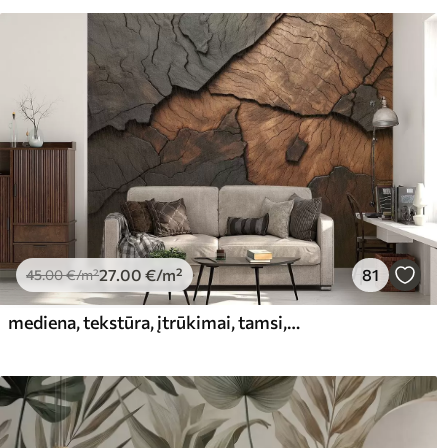
Valymas
Tapetus galima švelniai val
valyti vandeniu.
Taikymo būdas
Sklandus taikymas
Turimos medžiagos
Standartas
Pr
45
.00
56
.
27
.00
€
/m²
27
.00
€
/m²
81
45
.00
€
/m²
mediena, tekstūra, įtrūkimai, tamsi, žievė, paviršius
Premium vinilas
Pee
65
.00
81
.
39
.00
€
/m²