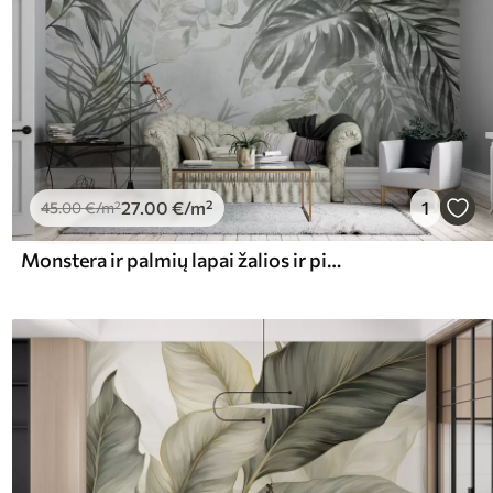
27
.00
€
/m²
1
45
.00
€
/m²
Monstera ir palmių lapai žalios ir pilkos spalvos atspalviais, botanikos, atogrąžų lapija, džiunglių augalai, tekstūruotas fonas