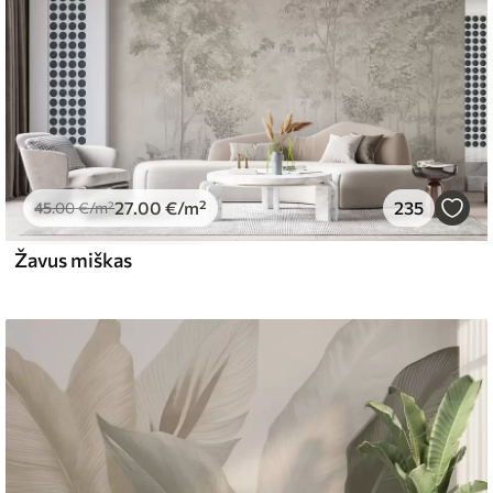
27
.00
€
/m²
235
45
.00
€
/m²
Žavus miškas