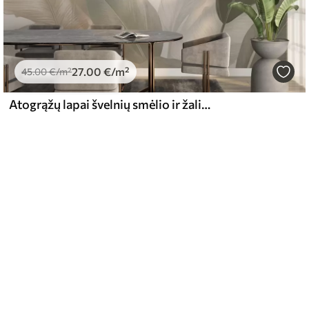
27
.00
€
/m²
45
.00
€
/m²
Atogrąžų lapai švelnių smėlio ir žalių atspalvių, su akvarelės efektu ir švelniais spalvų perėjimais