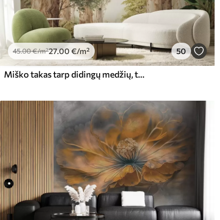
27
.00
€
/m²
50
45
.00
€
/m²
Miško takas tarp didingų medžių, tapytas akvarele