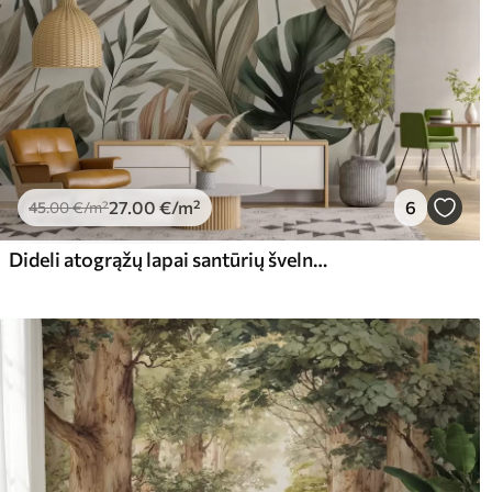
27
.00
€
/m²
6
45
.00
€
/m²
Dideli atogrąžų lapai santūrių švelnių pastelinių atspalvių