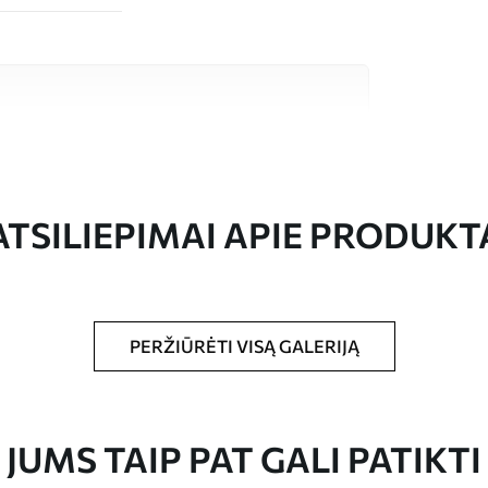
tos kokybės medžiagų, kurių kiekviena tinka
džetui. Daugiau informacijos rasite toliau
eso metu.
ATSILIEPIMAI APIE PRODUKT
PERŽIŪRĖTI VISĄ GALERIJĄ
dydžio vaizdas, supjaustytas į vienodas iki 50
JUMS TAIP PAT GALI PATIKTI
 tapetų klijais.