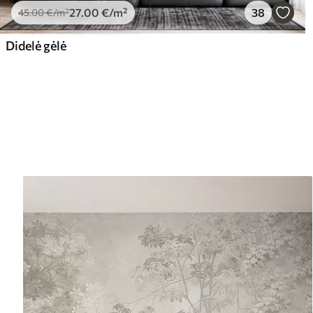
27
.00
€
/m²
38
45
.00
€
/m²
Didelė gėlė