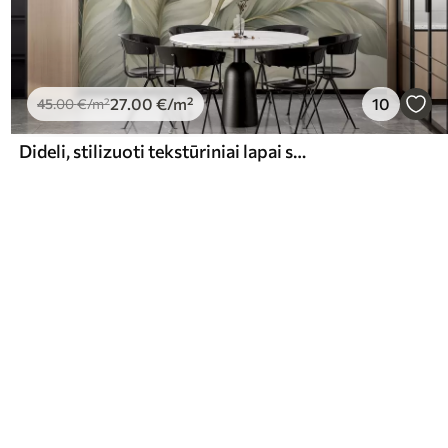
27
.00
€
/m²
10
45
.00
€
/m²
Dideli, stilizuoti tekstūriniai lapai su detaliai išdėliotomis gyslomis, įvairių žalios, kreminės ir smėlio spalvos atspalvių