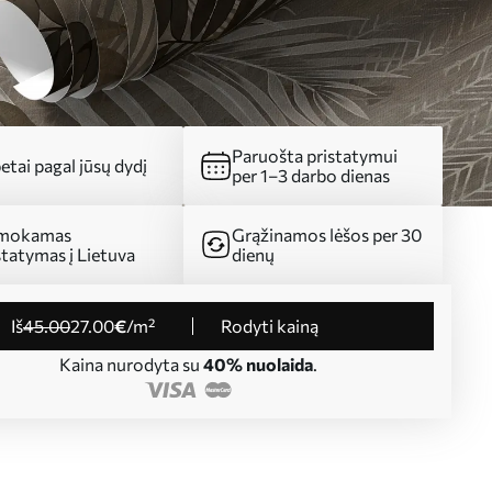
Paruošta pristatymui
etai pagal jūsų dydį
per 1–3 darbo dienas
mokamas
Grąžinamos lėšos per 30
statymas į Lietuva
dienų
iš
45
.00
27
.00
€
/m²
Rodyti kainą
Kaina nurodyta su
40% nuolaida
.