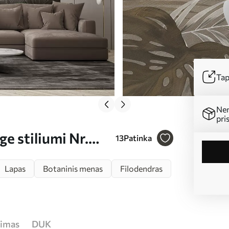
Tap
Ne
pri
e stiliumi Nr.
13
Patinka
Lapas
Botaninis menas
Filodendras
jimas
DUK