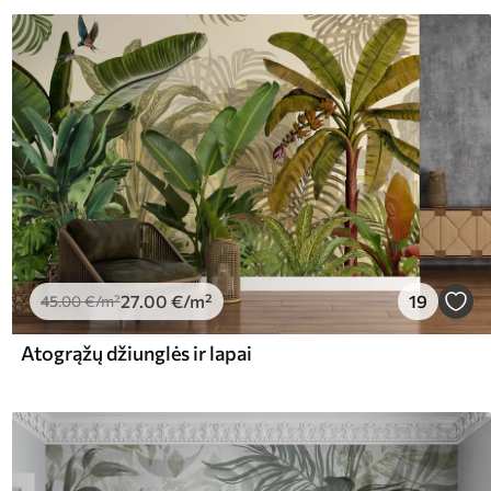
27
.00
€
/m²
19
45
.00
€
/m²
Atogrąžų džiunglės ir lapai