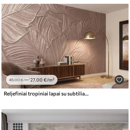
yti minkšta kempine. Lakuotus tapetus galima
emiumas
67
34
.00
€
/m²
27
.00
€
/m²
45
.00
€
/m²
Reljefiniai tropiniai lapai su subtiliais reljefo elementais šiltų smėlio atspalvių
l and Stick
65
48
.99
€
/m²