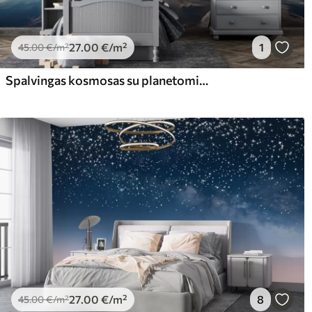
27
.00
€
/m²
1
45
.00
€
/m²
Spalvingas kosmosas su planetomis ir ūkais
27
.00
€
/m²
8
45
.00
€
/m²