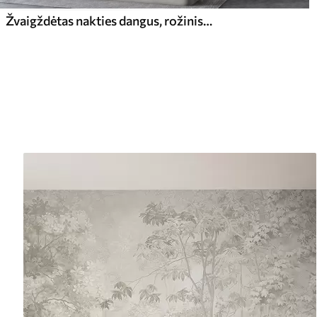
Žvaigždėtas nakties dangus, rožinis gradientas, kosminis, žvaigždynai