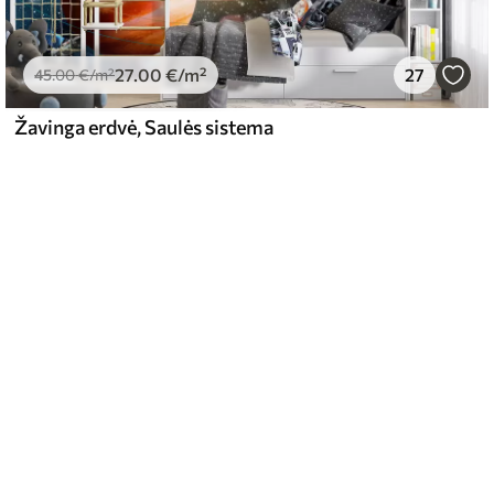
27
.00
€
/m²
27
45
.00
€
/m²
Žavinga erdvė, Saulės sistema