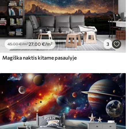
27
.00
€
/m²
3
45
.00
€
/m²
Magiška naktis kitame pasaulyje