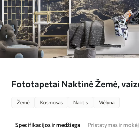
Fototapetai Naktinė Žemė, vaizd
stratosferos Nr. u62035
Žemė
Kosmosas
Naktis
Mėlyna
Specifikacijos ir medžiaga
Pristatymas ir mokė