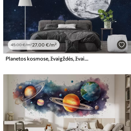
27
.00
€
/m²
45
.00
€
/m²
Planetos kosmose, žvaigždės, žvaigždynai, kosmosas