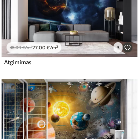
27
.00
€
/m²
3
45
.00
€
/m²
Atgimimas