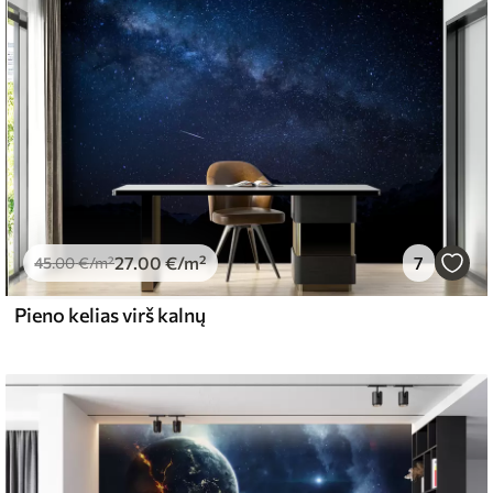
emiumas
67
34
.00
€
/m²
27
.00
€
/m²
7
l and Stick
45
.00
€
/m²
65
48
.99
€
/m²
Pieno kelias virš kalnų