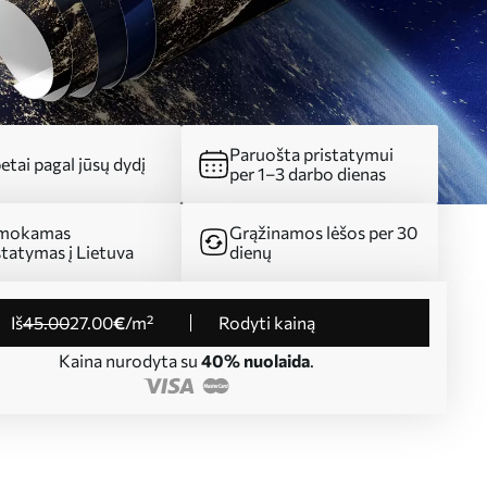
Paruošta pristatymui
etai pagal jūsų dydį
per 1–3 darbo dienas
mokamas
Grąžinamos lėšos per 30
statymas į Lietuva
dienų
iš
45
.00
27
.00
€
/m²
Rodyti kainą
Kaina nurodyta su
40% nuolaida
.