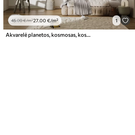
27
.00
€
/m²
1
45
.00
€
/m²
Akvarelė planetos, kosmosas, kosmosas, Žemė, Saturnas