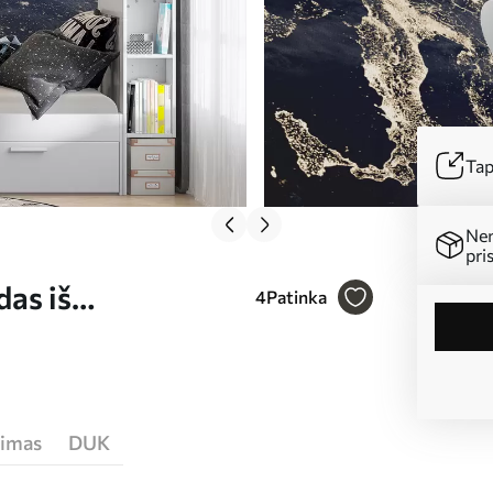
Tap
Ne
pri
as iš
4
Patinka
jimas
DUK