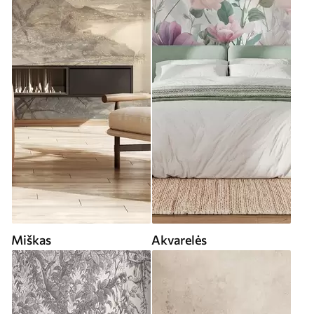
Miškas
Akvarelės