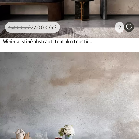
27
.00
€
/m²
2
45
.00
€
/m²
Minimalistinė abstrakti teptuko tekstūra smėlio atspalviais