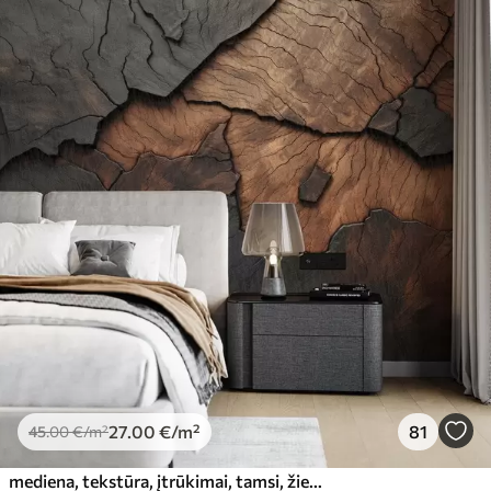
27
.00
€
/m²
81
45
.00
€
/m²
mediena, tekstūra, įtrūkimai, tamsi, žievė, paviršius