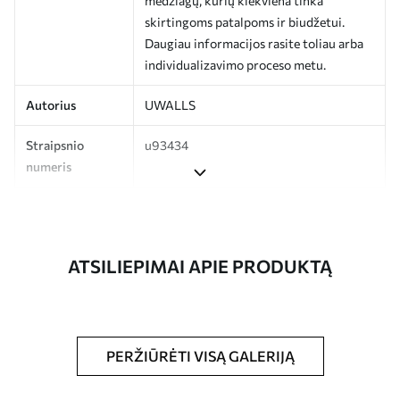
medžiagų, kurių kiekviena tinka
skirtingoms patalpoms ir biudžetui.
Daugiau informacijos rasite toliau arba
individualizavimo proceso metu.
Autorius
UWALLS
Straipsnio
u93434
numeris
Gamyba
Spausdinamas jūsų nurodyto dydžio
vaizdas, supjaustytas į vienodas iki 50 cm
pločio juosteles.
ATSILIEPIMAI APIE PRODUKTĄ
Be to,
Galite padengti laku ir (arba) tapetų
klijais.
Valymas
Tapetus galima švelniai valyti minkšta
PERŽIŪRĖTI VISĄ GALERIJĄ
kempine. Lakuotus tapetus galima valyti
vandeniu.