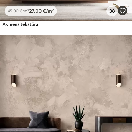
27
.00
€
/m²
38
45
.00
€
/m²
Akmens tekstūra