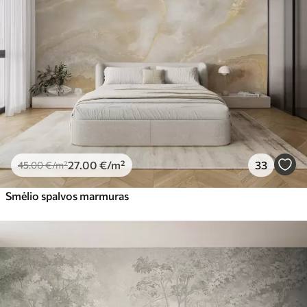
27
.00
€
/m²
33
45
.00
€
/m²
Smėlio spalvos marmuras