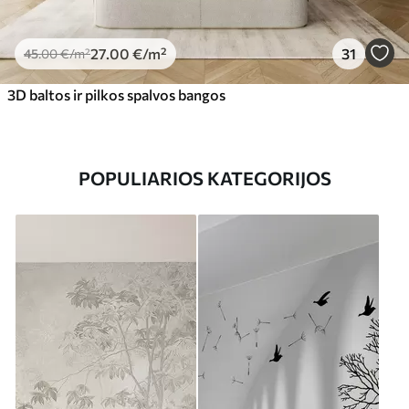
27
.00
€
/m²
31
45
.00
€
/m²
3D baltos ir pilkos spalvos bangos
POPULIARIOS KATEGORIJOS