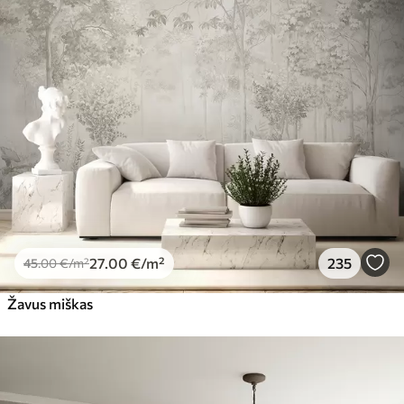
27
.00
€
/m²
235
45
.00
€
/m²
Žavus miškas