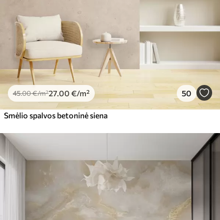
27
.00
€
/m²
50
45
.00
€
/m²
Smėlio spalvos betoninė siena