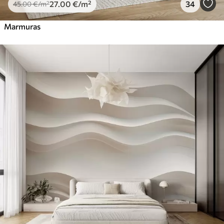
27
.00
€
/m²
34
45
.00
€
/m²
Marmuras