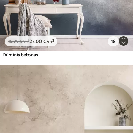
27
.00
€
/m²
18
45
.00
€
/m²
Dūminis betonas