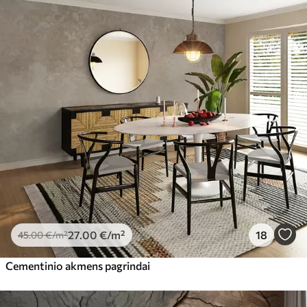
27
.00
€
/m²
18
45
.00
€
/m²
Cementinio akmens pagrindai