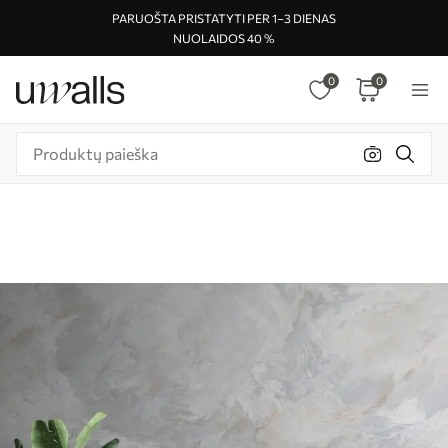
PARUOŠTA PRISTATYTI PER 1–3 DIENAS
NUOLAIDOS 40 %
0
0