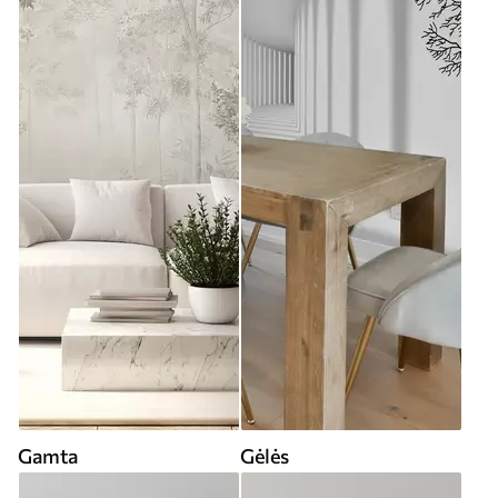
Gamta
Gėlės