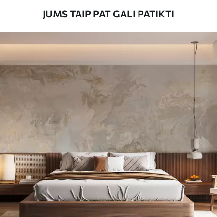
JUMS TAIP PAT GALI PATIKTI
Taikymo būdas
Sklandus taikymas
Turimos medžiagos
Standartas
45
.00
27
.00
€
/m²
Premiumas
56
.67
34
.00
€
/m²
Premium vinilas
65
.00
39
.00
€
/m²
Peel and Stick
81
.65
48
.99
€
/m²