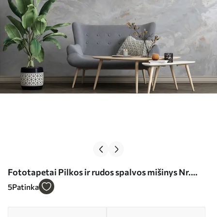
Fototapetai Pilkos ir rudos spalvos mišinys Nr.
u93434
5
Patinka