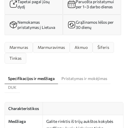
Tapetai pagal jūsų
Paruošta pristatymui
dydį
per 1–3 darbo dienas
Nemokamas
Grąžinamos lėšos per
pristatymas į Lietuva
30 dienų
Marmuras
Marmuravimas
Akmuo
Šiferis
Tinkas
Specifikacijos ir medžiaga
Pristatymas ir mokėjimas
DUK
Charakteristikos
Medžiaga
Galite rinktis iš trijų aukštos kokybės