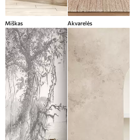
Miškas
Akvarelės