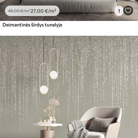
27
.00
€
/m²
1
45
.00
€
/m²
Deimantinės širdys tunelyje