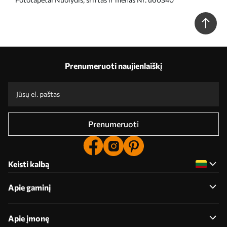
Prenumeruoti naujienlaiškį
Prenumeruoti
Keisti kalbą
Apie gaminį
Apie įmonę