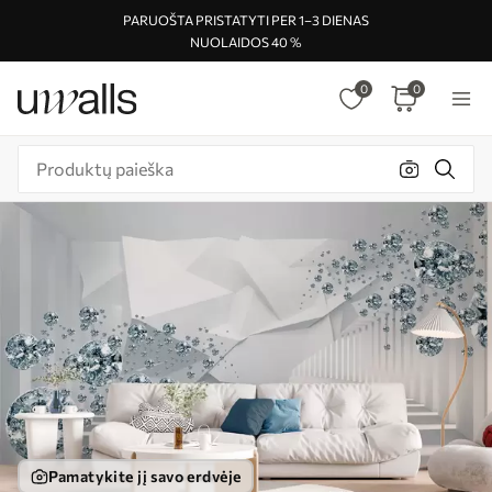
PARUOŠTA PRISTATYTI PER 1–3 DIENAS
NUOLAIDOS 40 %
0
0
Pamatykite jį savo erdvėje