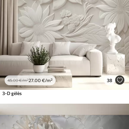
27
.00
€
/m²
38
45
.00
€
/m²
3-D gėlės