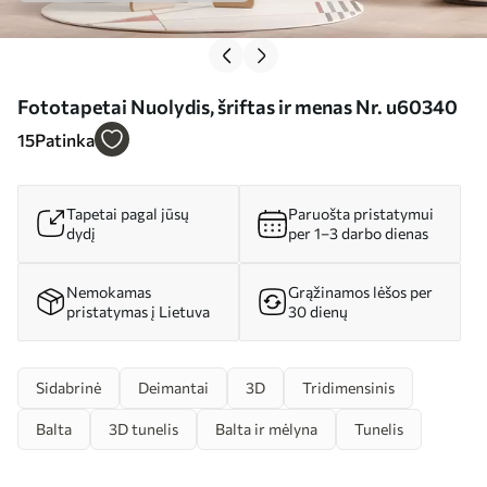
Fototapetai Nuolydis, šriftas ir menas Nr. u60340
15
Patinka
Tapetai pagal jūsų
Paruošta pristatymui
dydį
per 1–3 darbo dienas
Nemokamas
Grąžinamos lėšos per
pristatymas į Lietuva
30 dienų
Sidabrinė
Deimantai
3D
Tridimensinis
Balta
3D tunelis
Balta ir mėlyna
Tunelis