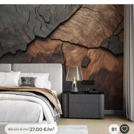
27
.00
€
/m²
81
45
.00
€
/m²