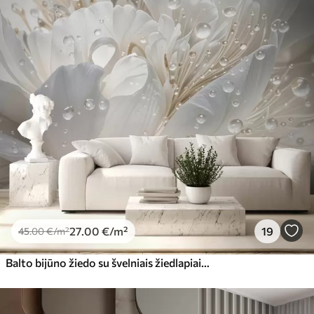
27
.00
€
/m²
19
45
.00
€
/m²
Balto bijūno žiedo su švelniais žiedlapiais ir vandens lašeliais stambiu planu