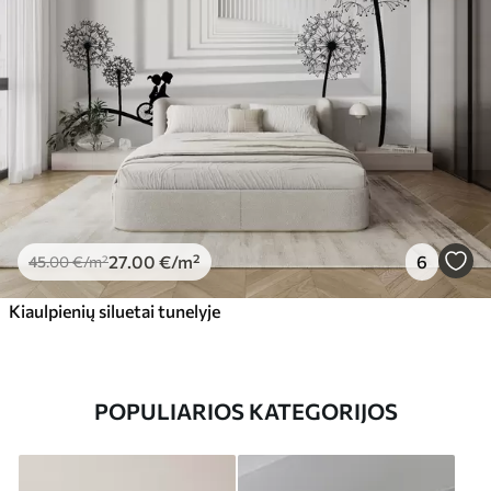
27
.00
€
/m²
6
45
.00
€
/m²
Kiaulpienių siluetai tunelyje
POPULIARIOS KATEGORIJOS