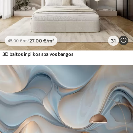
27
.00
€
/m²
31
45
.00
€
/m²
3D baltos ir pilkos spalvos bangos