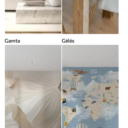
Gamta
Gėlės