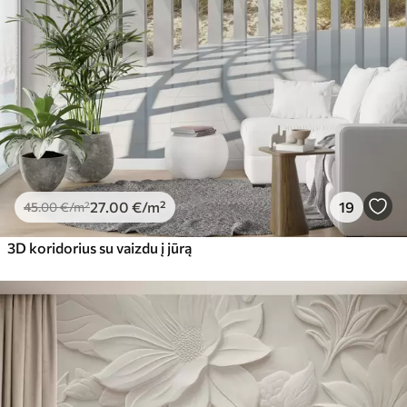
56
.67
34
.00
€
/m²
Premium vinilas
65
.00
39
.00
€
/m²
Peel and Stick
81
.65
48
.99
€
/m²
27
.00
€
/m²
19
45
.00
€
/m²
3D koridorius su vaizdu į jūrą