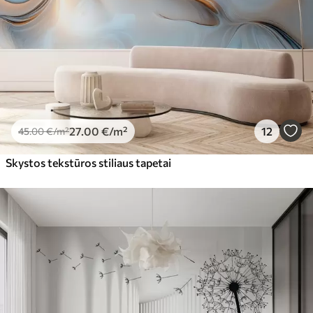
27
.00
€
/m²
12
45
.00
€
/m²
Skystos tekstūros stiliaus tapetai