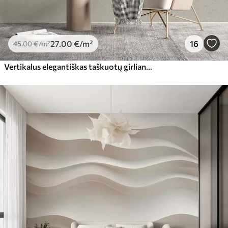
27
.00
€
/m²
16
45
.00
€
/m²
Vertikalus elegantiškas taškuotų girliandų raštas smėlio spalvos tekstūriniame fone, sukuriantis gylio ir judesio pojūtį