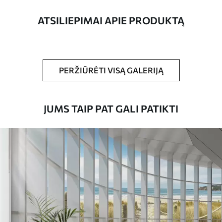
pločio juosteles.
ATSILIEPIMAI APIE PRODUKTĄ
Be to,
Galite padengti laku ir (arba) tapetų
klijais.
Valymas
Tapetus galima švelniai valyti minkšta
PERŽIŪRĖTI VISĄ GALERIJĄ
kempine. Lakuotus tapetus galima valyti
vandeniu.
JUMS TAIP PAT GALI PATIKTI
Taikymo būdas
Sklandus taikymas
Turimos medžiagos
Standartas
45
.00
27
.00
€
/m²
Premiumas