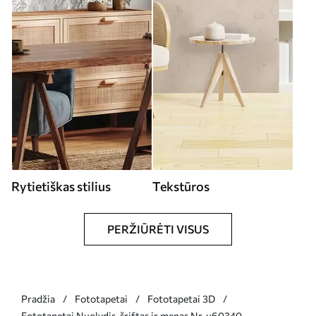
Rytietiškas stilius
Tekstūros
PERŽIŪRĖTI VISUS
Pradžia
Fototapetai
Fototapetai 3D
Fototapetai Nuolydis, šriftas ir menas Nr. u60340