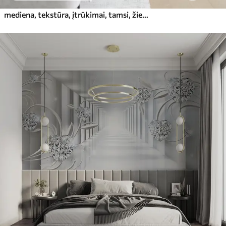
mediena, tekstūra, įtrūkimai, tamsi, žievė, paviršius