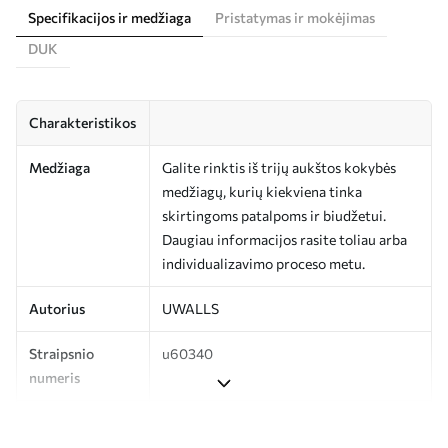
Specifikacijos ir medžiaga
Pristatymas ir mokėjimas
DUK
Charakteristikos
Medžiaga
Galite rinktis iš trijų aukštos kokybės
medžiagų, kurių kiekviena tinka
skirtingoms patalpoms ir biudžetui.
Daugiau informacijos rasite toliau arba
individualizavimo proceso metu.
Autorius
UWALLS
Straipsnio
u60340
numeris
Gamyba
Spausdinamas jūsų nurodyto dydžio
vaizdas, supjaustytas į vienodas iki 50 cm